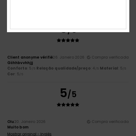
5
/5
Client anonyme vérifié
26. Janeiro 2026
Compra verificada
Giihhbvvhhjjj
Conforto
: 5
Relação qualidade/preço
: 4
Material
: 5
/5
/5
/5
Cor
: 5
/5
5
/5
Olu
20. Janeiro 2026
Compra verificada
Muito bom
Mostrar original - Inglês