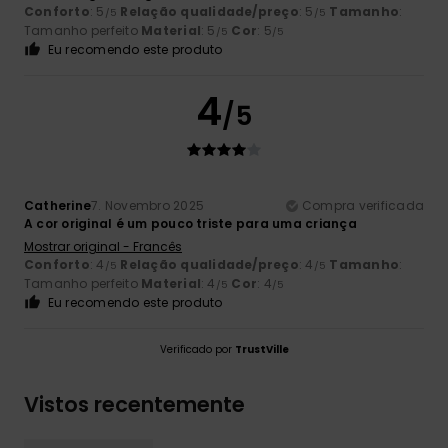
Conforto
: 5
Relação qualidade/preço
: 5
Tamanho
:
/5
/5
Tamanho perfeito
Material
: 5
Cor
: 5
/5
/5
Eu recomendo este produto
4
/5
Catherine
7. Novembro 2025
Compra verificada
A cor original é um pouco triste para uma criança
Mostrar original - Francês
Conforto
: 4
Relação qualidade/preço
: 4
Tamanho
:
/5
/5
Tamanho perfeito
Material
: 4
Cor
: 4
/5
/5
Eu recomendo este produto
Verificado por
TrustVille
Vistos recentemente