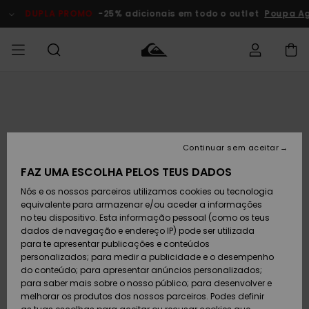
Avançar
para
DUPLA PROMO
-25% adicionais em todo o outlet
Poupa A
a
informação
do
produto
Acede à tua
HOMEM
Roupas
Roupas
Shop
Surf Shop
Artigos
Outlet
encomenda
Homem
Neve
Homem
Homem
MENINO
Envio
Acessórios
Acessórios
Artigos
Continuar sem aceitar
recém-
Surf Shop
Outlet
MULHER
chegados
Crianças
Artigos
Criança
FAZ UMA ESCOLHA PELOS TEUS DADOS
Devoluções
Neve
Nós e os nossos parceiros utilizamos cookies ou tecnologia
Calçado e
Calçado e
Criança
equivalente para armazenar e/ou aceder a informações
chinelos
chinelos
SURF
Pagamento
Highlights
Highlights
Outlet
no teu dispositivo. Esta informação pessoal (como os teus
Mulher
dados de navegação e endereço IP) pode ser utilizada
SNOW
Snow Shop
para te apresentar publicações e conteúdos
Cartão
Surfe/água
Surfe/água
Feminino
personalizados; para medir a publicidade e o desempenho
presente
Snow
Community
do conteúdo; para apresentar anúncios personalizados;
DUPLA
para saber mais sobre o nosso público; para desenvolver e
PROMO
melhorar os produtos dos nossos parceiros. Podes definir
Quiksilver
Snow
Neve
Highlights