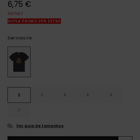
6,75 €
mais
frequentes e o
nosso
OUTLET
formulário de
DUPLA PROMO 25% EXTRA
contacto.
Consultar
India Ink
Cor
as FAQ
2
3
4
5
6
7
Ver guia de tamanhos