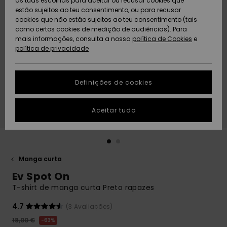
as tuas escolhas para aceitar ou recusar cookies que
Freedom
estão sujeitos ao teu consentimento, ou para recusar
cookies que não estão sujeitos ao teu consentimento (tais
AJUDA
Protecção de
como certos cookies de medição de audiências). Para
Artigos
Artigos
Community
dados
mais informações, consulta a nossa
recém-
recém-
política de Cookies
e
chegados
chegados
política de privacidade
SUSTAINABILITY
Guia de
tamanhos
LOCALIZADOR
Definições de cookies
Coleções
Highlights
DE LOJAS
Inicia uma
Aceitar tudo
CARTÃO
conversa para
PRESENTE
obteres a
resposta mais
rápida à tua
LISTA DE
pergunta.
DESEJO
Manga curta
Iniciar uma
Ev Spot On
conversa
T-shirt de manga curta Preto rapazes
Encontra
respostas
4.7
(3 Avaliações)
para as
18,00 €
63%
perguntas