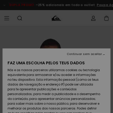
Avançar
para
DUPLA PROMO
-25% adicionais em todo o outlet
Poupa Ago
a
informação
do
produto
Acede à tua
HOMEM
Roupas
Roupas
Shop
Surf Shop
Artigos
Outlet
encomenda
Homem
Neve
Homem
Homem
MENINO
Envio
Acessórios
Acessórios
Artigos
Continuar sem aceitar
recém-
Surf Shop
Outlet
MULHER
chegados
Crianças
Artigos
Criança
FAZ UMA ESCOLHA PELOS TEUS DADOS
Devoluções
Neve
Nós e os nossos parceiros utilizamos cookies ou tecnologia
Calçado e
Calçado e
Criança
equivalente para armazenar e/ou aceder a informações
chinelos
chinelos
SURF
Pagamento
Highlights
Highlights
Outlet
no teu dispositivo. Esta informação pessoal (como os teus
Mulher
dados de navegação e endereço IP) pode ser utilizada
SNOW
Snow Shop
para te apresentar publicações e conteúdos
Cartão
Surfe/água
Surfe/água
Feminino
personalizados; para medir a publicidade e o desempenho
presente
Snow
Community
do conteúdo; para apresentar anúncios personalizados;
DUPLA
para saber mais sobre o nosso público; para desenvolver e
PROMO
melhorar os produtos dos nossos parceiros. Podes definir
Quiksilver
Snow
Neve
Highlights