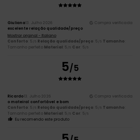
Giuliana
13. Julho 2026
Compra verificada
excelente relação qualidade/preço
Mostrar original - Italiano
Conforto
: 5
Relação qualidade/preço
: 5
Tamanho
:
/5
/5
Tamanho perfeito
Material
: 5
Cor
: 5
/5
/5
5
/5
Ricardo
13. Julho 2026
Compra verificada
o mateiral confortável e bom
Conforto
: 5
Relação qualidade/preço
: 5
Tamanho
:
/5
/5
Tamanho perfeito
Material
: 5
Cor
: 5
/5
/5
Eu recomendo este produto
5
/5