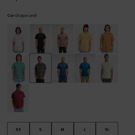
mais
frequentes e o
nosso
Grape Leaf
Cor
formulário de
contacto.
Consultar
as FAQ
XS
S
M
L
XL