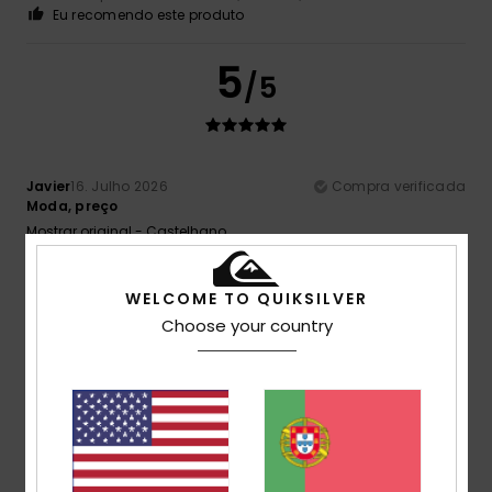
Eu recomendo este produto
5
/5
Javier
16. Julho 2026
Compra verificada
Moda, preço
Mostrar original - Castelhano
Conforto
: 5
Tamanho
: Demasiado grande
Material
: 4
/5
/5
Cor
: 5
/5
WELCOME TO QUIKSILVER
5
Choose your country
/5
ANTONIO
14. Julho 2026
Compra verificada
Bom tamanho e bom algodão
Mostrar original - Castelhano