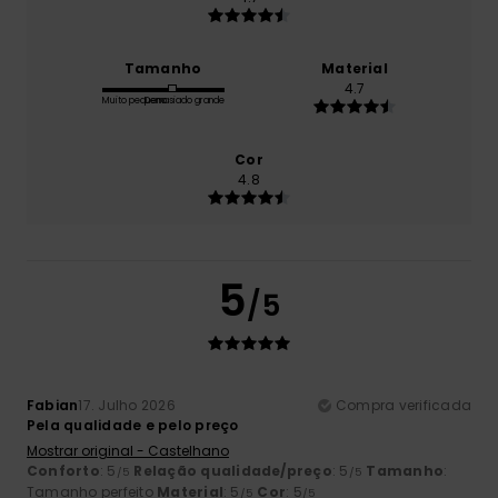
Tamanho
Material
4.7
Muito pequeno
Demasiado grande
Cor
4.8
5
/5
Fabian
17. Julho 2026
Compra verificada
Pela qualidade e pelo preço
Mostrar original - Castelhano
Conforto
: 5
Relação qualidade/preço
: 5
Tamanho
:
/5
/5
Tamanho perfeito
Material
: 5
Cor
: 5
/5
/5