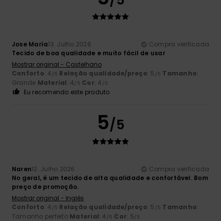
Jose María
13. Julho 2026
Compra verificada
Tecido de boa qualidade e muito fácil de usar
Mostrar original - Castelhano
Conforto
: 4
Relação qualidade/preço
: 5
Tamanho
:
/5
/5
Grande
Material
: 4
Cor
: 4
/5
/5
Eu recomendo este produto
5
/5
Naren
12. Julho 2026
Compra verificada
No geral, é um tecido de alta qualidade e confortável. Bom
preço de promoção.
Mostrar original - Inglês
Conforto
: 4
Relação qualidade/preço
: 5
Tamanho
:
/5
/5
Tamanho perfeito
Material
: 4
Cor
: 5
/5
/5