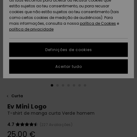
as tuas escolhas para aceitar ou recusar cookies que
Freedom
estão sujeitos ao teu consentimento, ou para recusar
cookies que não estão sujeitos ao teu consentimento (tais
AJUDA
Protecção de
como certos cookies de medição de audiências). Para
Artigos
Artigos
Community
dados
mais informações, consulta a nossa
recém-
recém-
política de Cookies
e
chegados
chegados
política de privacidade
SUSTAINABILITY
Guia de
tamanhos
LOCALIZADOR
Definições de cookies
Coleções
Highlights
DE LOJAS
Inicia uma
Aceitar tudo
CARTÃO
conversa para
PRESENTE
obteres a
resposta mais
rápida à tua
LISTA DE
pergunta.
DESEJO
Curta
Iniciar uma
Ev Mini Logo
conversa
T-shirt de manga curta Verde homem
Encontra
respostas
4.7
(227 Avaliações)
para as
25,00 €
perguntas