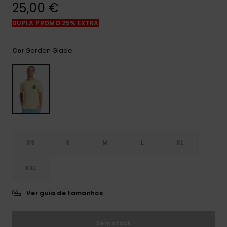
mais
25,00 €
frequentes e o
nosso
DUPLA PROMO 25% EXTRA
formulário de
contacto.
Garden Glade
Cor
Consultar
as FAQ
XS
S
M
L
XL
XXL
Ver guia de tamanhos
Sem stock