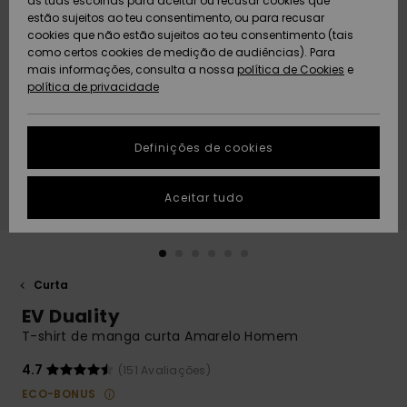
as tuas escolhas para aceitar ou recusar cookies que
Freedom
estão sujeitos ao teu consentimento, ou para recusar
cookies que não estão sujeitos ao teu consentimento (tais
AJUDA
Protecção de
como certos cookies de medição de audiências). Para
Artigos
Artigos
Community
dados
mais informações, consulta a nossa
recém-
recém-
política de Cookies
e
chegados
chegados
política de privacidade
SUSTAINABILITY
Guia de
tamanhos
LOCALIZADOR
Definições de cookies
Coleções
Highlights
DE LOJAS
Inicia uma
Aceitar tudo
CARTÃO
conversa para
PRESENTE
obteres a
resposta mais
rápida à tua
LISTA DE
pergunta.
DESEJO
Curta
Iniciar uma
EV Duality
conversa
T-shirt de manga curta Amarelo Homem
Encontra
respostas
4.7
(151 Avaliações)
para as
ECO-BONUS
perguntas