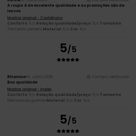
A roupa é de excelente qualidade e as promoções são de
loucos
Mostrar original - Castelhano
Conforto
: 5
Relação qualidade/preço
: 5
Tamanho
:
/5
/5
Tamanho perfeito
Material
: 5
Cor
: 5
/5
/5
5
/5
Rhiannon
14. Julho 2026
Compra verificada
Boa qualidade
Mostrar original - Inglês
Conforto
: 5
Relação qualidade/preço
: 5
Tamanho
:
/5
/5
Demasiado grande
Material
: 5
Cor
: 5
/5
/5
5
/5