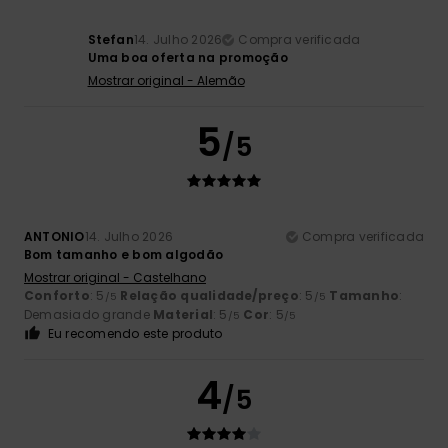
Stefan
14. Julho 2026
Compra verificada
Uma boa oferta na promoção
Mostrar original - Alemão
5
/5
ANTONIO
14. Julho 2026
Compra verificada
Bom tamanho e bom algodão
Mostrar original - Castelhano
Conforto
: 5
Relação qualidade/preço
: 5
Tamanho
:
/5
/5
Demasiado grande
Material
: 5
Cor
: 5
/5
/5
Eu recomendo este produto
4
/5