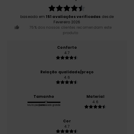
baseado em
151 avaliações verificadas
desde
Fevereiro 2026
75% dos nossos clientes recomendam este
produto
Conforto
4.7
Relação qualidade/preço
4.6
Tamanho
Material
4.6
Muito pequeno
Demasiado grande
Cor
4.7