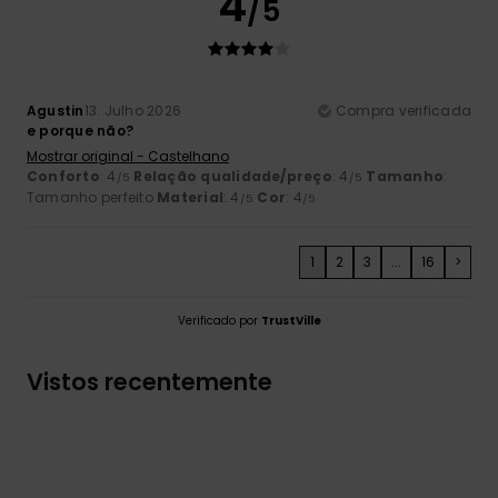
4
/5
Agustin
13. Julho 2026
Compra verificada
e porque não?
Mostrar original - Castelhano
Conforto
: 4
Relação qualidade/preço
: 4
Tamanho
:
/5
/5
Tamanho perfeito
Material
: 4
Cor
: 4
/5
/5
1
2
3
...
16
>
Verificado por
TrustVille
Vistos recentemente