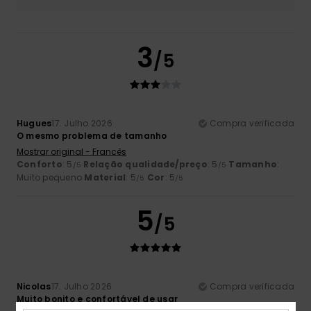
3
/5
Hugues
17. Julho 2026
Compra verificada
O mesmo problema de tamanho
Mostrar original - Francês
Conforto
: 5
Relação qualidade/preço
: 5
Tamanho
:
/5
/5
Muito pequeno
Material
: 5
Cor
: 5
/5
/5
5
/5
Nicolas
17. Julho 2026
Compra verificada
Muito bonito e confortável de usar