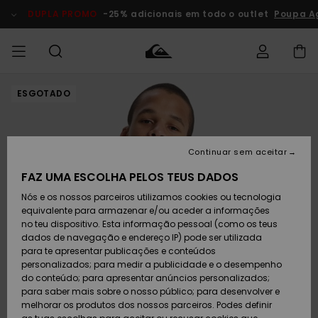
Avançar
para
DUPLA PROMO
-25% adicionais em todo o outlet
Poupa A
a
informação
do
produto
ESGOTADO
Acede à tua
HOMEM
Roupas
Roupas
Shop
Surf Shop
Artigos
Outlet
encomenda
Homem
Neve
Homem
Homem
MENINO
Envio
Acessórios
Acessórios
Artigos
Continuar sem aceitar
recém-
Surf Shop
Outlet
MULHER
chegados
Crianças
Artigos
Criança
FAZ UMA ESCOLHA PELOS TEUS DADOS
Devoluções
Neve
Nós e os nossos parceiros utilizamos cookies ou tecnologia
Calçado e
Calçado e
Criança
equivalente para armazenar e/ou aceder a informações
chinelos
chinelos
SURF
Pagamento
Highlights
Highlights
Outlet
no teu dispositivo. Esta informação pessoal (como os teus
Mulher
dados de navegação e endereço IP) pode ser utilizada
SNOW
Snow Shop
para te apresentar publicações e conteúdos
Cartão
Surfe/água
Surfe/água
Feminino
personalizados; para medir a publicidade e o desempenho
presente
Snow
Community
do conteúdo; para apresentar anúncios personalizados;
DUPLA
para saber mais sobre o nosso público; para desenvolver e
PROMO
melhorar os produtos dos nossos parceiros. Podes definir
Quiksilver
Snow
Neve
Highlights