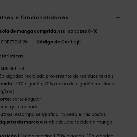
alhes e funcionalidades
sola de manga comprida Azul Rapazes 8-16
o
EQBZT05026
Código de Cor
brq0
terísticas
ADE BETTER
5% algodão reciclado proveniente de resíduos têxteis
ecido:
70% algodão, 30% malha de algodão reciclado
 g/m2]
orte:
corte Regular
ola:
gola redonda
utros:
estampa serigráfica no peito e nas costas.
tiqueta da marca visual:
etiqueta tecida na manga
osição
[Tecido principal] 70% algodão, 30% algodão