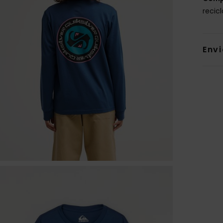
recic
Env