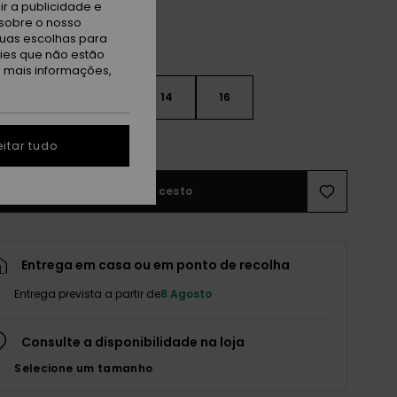
r a publicidade e
sobre o nosso
tuas escolhas para
kies que não estão
a mais informações,
10
12
14
16
r guia de tamanhos
itar tudo
Adicionar ao cesto
Entrega em casa ou em ponto de recolha
Entrega prevista a partir de
8 Agosto
Consulte a disponibilidade na loja
Selecione um tamanho