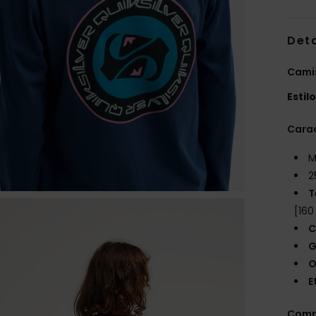
Det
Cami
Estil
Carac
M
2
T
[160
C
G
O
E
Comp