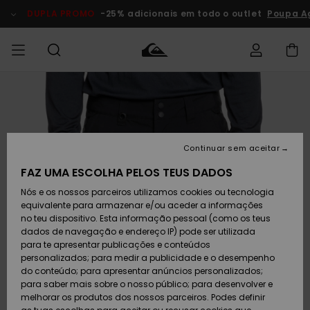
Avançar
para
DUPLA PROMO
-25% adicionais em todo o outlet
Poupa A
a
informação
do
produto
Acede à tua
HOMEM
Roupas
Roupas
Shop
Surf Shop
Artigos
Outlet
encomenda
Homem
Neve
Homem
Homem
MENINO
Envio
Acessórios
Acessórios
Artigos
Continuar sem aceitar
recém-
Surf Shop
Outlet
MULHER
chegados
Crianças
Artigos
Criança
FAZ UMA ESCOLHA PELOS TEUS DADOS
Devoluções
Neve
Nós e os nossos parceiros utilizamos cookies ou tecnologia
Calçado e
Calçado e
Criança
equivalente para armazenar e/ou aceder a informações
chinelos
chinelos
SURF
Pagamento
Highlights
Highlights
Outlet
no teu dispositivo. Esta informação pessoal (como os teus
Mulher
dados de navegação e endereço IP) pode ser utilizada
SNOW
Snow Shop
para te apresentar publicações e conteúdos
Cartão
Surfe/água
Surfe/água
Feminino
personalizados; para medir a publicidade e o desempenho
presente
Snow
Community
do conteúdo; para apresentar anúncios personalizados;
DUPLA
para saber mais sobre o nosso público; para desenvolver e
PROMO
melhorar os produtos dos nossos parceiros. Podes definir
Quiksilver
Snow
Neve
Highlights