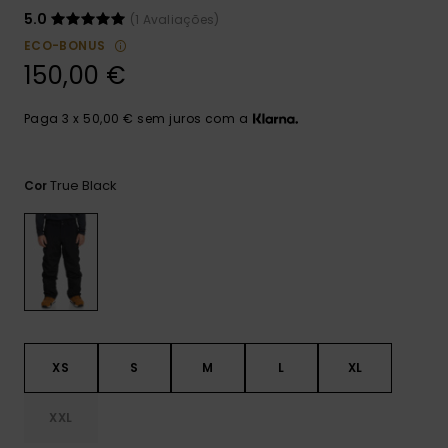
mais
5.0
(1 Avaliações)
frequentes e o
nosso
ECO-BONUS
formulário de
150,00 €
contacto.
Consultar
Paga 3 x 50,00 € sem juros com a
as FAQ
True Black
Cor
XS
S
M
L
XL
XXL