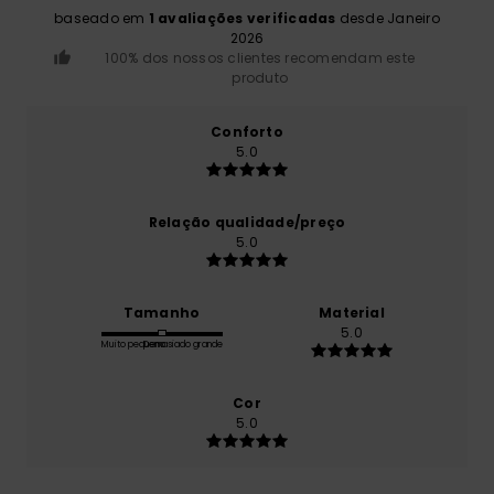
baseado em
1 avaliações verificadas
desde Janeiro
2026
100% dos nossos clientes recomendam este
produto
Conforto
5.0
Relação qualidade/preço
5.0
Tamanho
Material
5.0
Muito pequeno
Demasiado grande
Cor
5.0