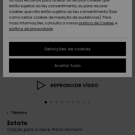
as tuas escolhas para aceitar ou recusar cookies que
Freedom
estão sujeitos ao teu consentimento, ou para recusar
cookies que não estão sujeitos ao teu consentimento (tais
AJUDA
Protecção de
como certos cookies de medição de audiências). Para
Artigos
Artigos
Community
dados
mais informações, consulta a nossa
recém-
recém-
política de Cookies
e
chegados
chegados
política de privacidade
SUSTAINABILITY
Guia de
tamanhos
LOCALIZADOR
Definições de cookies
Coleções
Highlights
DE LOJAS
Inicia uma
Aceitar tudo
CARTÃO
conversa para
PRESENTE
obteres a
resposta mais
rápida à tua
REPRODUZIR VÍDEO
LISTA DE
pergunta.
DESEJO
Iniciar uma
conversa
Térmico
Encontra
respostas
Estate
para as
Calças para a neve Preto Homem
perguntas