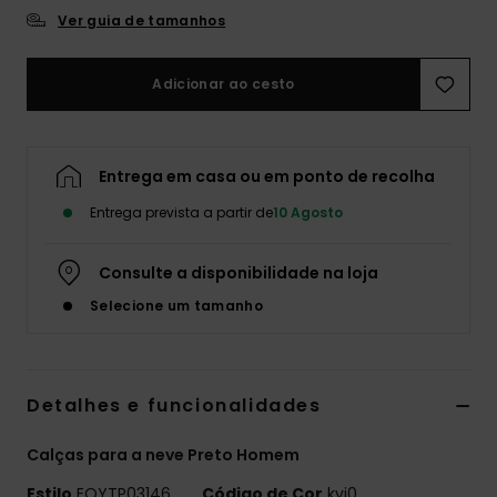
Ver guia de tamanhos
Adicionar ao cesto
Entrega em casa ou em ponto de recolha
Entrega prevista a partir de
10 Agosto
Consulte a disponibilidade na loja
Selecione um tamanho
Detalhes e funcionalidades
Calças para a neve Preto Homem
Estilo
EQYTP03146
Código de Cor
kvj0