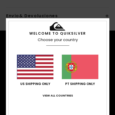
Envio& Devoluciones
WELCOME TO QUIKSILVER
Choose your country
CARACTERÍSTICAS
TÉCNICAS
Mantém-te quente. Protege-te da água. Mantém-
te confortável. Com neve pela cintura, a testar as
pistas que acabaram de ser preparadas, ou em
pleno freestyle, temos roupa de exterior que
proporciona o aquecimento, resistência à água, o
US SHIPPING ONLY
PT SHIPPING ONLY
ajuste e desempenho que procuras.
VIEW ALL COUNTRIES
CORTE