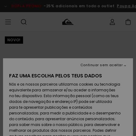
Avançar
para
DUPLA PROMO
-25% adicionais em todo o outlet
Poupa Ag
a
informação
do
produto
NOVO!
Acede à tua
HOMEM
Roupas
Roupas
Shop
Surf Shop
Artigos
Outlet
encomenda
Homem
Neve
Homem
Homem
MENINO
Envio
Acessórios
Acessórios
Artigos
Continuar sem aceitar
recém-
Surf Shop
Outlet
MULHER
chegados
Crianças
Artigos
Criança
FAZ UMA ESCOLHA PELOS TEUS DADOS
Devoluções
Neve
Nós e os nossos parceiros utilizamos cookies ou tecnologia
Calçado e
Calçado e
Criança
equivalente para armazenar e/ou aceder a informações
chinelos
chinelos
SURF
Pagamento
Highlights
Highlights
Outlet
no teu dispositivo. Esta informação pessoal (como os teus
Mulher
dados de navegação e endereço IP) pode ser utilizada
SNOW
Snow Shop
para te apresentar publicações e conteúdos
Cartão
Surfe/água
Surfe/água
Feminino
personalizados; para medir a publicidade e o desempenho
presente
Snow
Community
do conteúdo; para apresentar anúncios personalizados;
DUPLA
para saber mais sobre o nosso público; para desenvolver e
PROMO
melhorar os produtos dos nossos parceiros. Podes definir
Quiksilver
Snow
Neve
Highlights