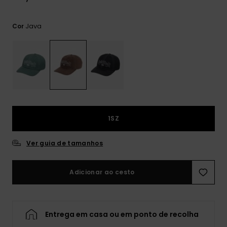
mais
frequentes e o
nosso
Java
Cor
formulário de
contacto.
Consultar
as FAQ
1SZ
Ver guia de tamanhos
Adicionar ao cesto
Entrega em casa ou em ponto de recolha