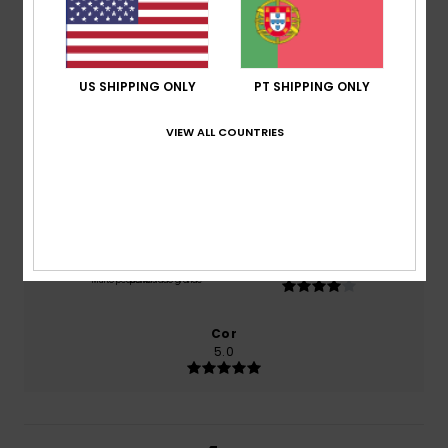
2026
100% dos nossos clientes recomendam este
produto
US SHIPPING ONLY
PT SHIPPING ONLY
Conforto
3.0
VIEW ALL COUNTRIES
Relação qualidade/preço
3.0
Tamanho
Material
4.0
Muito pequeno
Demasiado grande
Cor
5.0