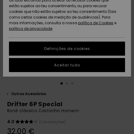
as tuas escolhas para aceitar ou recusar cookies que
Freedom
estão sujeitos ao teu consentimento, ou para recusar
cookies que não estão sujeitos ao teu consentimento (tais
AJUDA
Protecção de
como certos cookies de medição de audiências). Para
Artigos
Artigos
Community
dados
mais informações, consulta a nossa
recém-
recém-
política de Cookies
e
chegados
chegados
política de privacidade
SUSTAINABILITY
Guia de
tamanhos
LOCALIZADOR
Definições de cookies
Coleções
Highlights
DE LOJAS
Inicia uma
Aceitar tudo
CARTÃO
conversa para
PRESENTE
obteres a
resposta mais
rápida à tua
LISTA DE
pergunta.
DESEJO
Outros Acessórios
Iniciar uma
Drifter 6P Special
conversa
Boné clássico Castanho Homem
Encontra
respostas
4.0
(1 Avaliações)
para as
32,00 €
perguntas