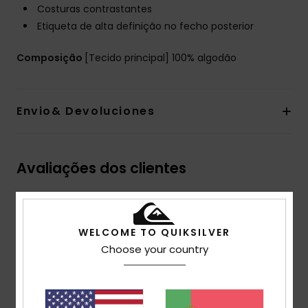
Costuras contrastantes
Etiqueta de alta definição no fecho posterior
Composição
[Tecido principal] 100% algodão
Envio& Devoluciones
Avaliações dos clientes
Pontuação média
4.0
WELCOME TO QUIKSILVER
Choose your country
/5
baseado em
1 avaliações verificadas
desde Julho