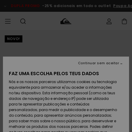
Avançar
para
DUPLA PROMO
-25% adicionais em todo o outlet
Poupa Ag
a
informação
do
produto
NOVO!
Acede à tua
HOMEM
Roupas
Roupas
Shop
Surf Shop
Artigos
Outlet
encomenda
Homem
Neve
Homem
Homem
MENINO
Envio
Acessórios
Acessórios
Artigos
Continuar sem aceitar
recém-
Surf Shop
Outlet
MULHER
chegados
Crianças
Artigos
Criança
FAZ UMA ESCOLHA PELOS TEUS DADOS
Devoluções
Neve
Nós e os nossos parceiros utilizamos cookies ou tecnologia
Calçado e
Calçado e
Criança
equivalente para armazenar e/ou aceder a informações
chinelos
chinelos
SURF
Pagamento
Highlights
Highlights
Outlet
no teu dispositivo. Esta informação pessoal (como os teus
Mulher
dados de navegação e endereço IP) pode ser utilizada
SNOW
Snow Shop
para te apresentar publicações e conteúdos
Cartão
Surfe/água
Surfe/água
Feminino
personalizados; para medir a publicidade e o desempenho
presente
Snow
Community
do conteúdo; para apresentar anúncios personalizados;
DUPLA
para saber mais sobre o nosso público; para desenvolver e
PROMO
melhorar os produtos dos nossos parceiros. Podes definir
Quiksilver
Snow
Neve
Highlights