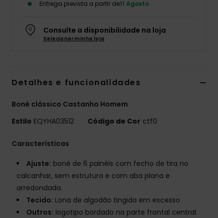
Entrega prevista a partir de
11 Agosto
Consulte a disponibilidade na loja
Selecionar minha loja
Detalhes e funcionalidades
Boné clássico Castanho Homem
Estilo
EQYHA03512
Código de Cor
ctf0
Características
Ajuste:
boné de 6 painéis com fecho de tira no
calcanhar, sem estrutura e com aba plana e
arredondada.
Tecido:
Lona de algodão tingida em excesso
Outros:
logotipo bordado na parte frontal central.