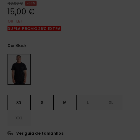
mais
40,00 €
63%
frequentes e o
15,00 €
nosso
formulário de
OUTLET
contacto.
DUPLA PROMO 25% EXTRA
Consultar
as FAQ
Black
Cor
XS
S
M
L
XL
XXL
Ver guia de tamanhos