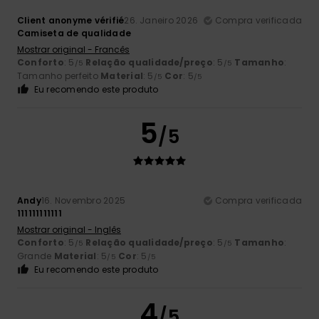
Client anonyme vérifié
26. Janeiro 2026
Compra verificada
Camiseta de qualidade
Mostrar original - Francês
Conforto
: 5
Relação qualidade/preço
: 5
Tamanho
:
/5
/5
Tamanho perfeito
Material
: 5
Cor
: 5
/5
/5
Eu recomendo este produto
5
/5
Andy
16. Novembro 2025
Compra verificada
111111111111
Mostrar original - Inglês
Conforto
: 5
Relação qualidade/preço
: 5
Tamanho
:
/5
/5
Grande
Material
: 5
Cor
: 5
/5
/5
Eu recomendo este produto
4
/5