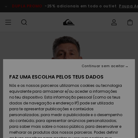
Avançar
para
DUPLA PROMO
-25% adicionais em todo o outlet
Poupa A
a
informação
do
produto
Acede à tua
HOMEM
Roupas
Roupas
Shop
Surf Shop
Artigos
Outlet
encomenda
Homem
Neve
Homem
Homem
MENINO
Envio
Acessórios
Acessórios
Artigos
Continuar sem aceitar
recém-
Surf Shop
Outlet
MULHER
chegados
Crianças
Artigos
Criança
FAZ UMA ESCOLHA PELOS TEUS DADOS
Devoluções
Neve
Nós e os nossos parceiros utilizamos cookies ou tecnologia
Calçado e
Calçado e
Criança
equivalente para armazenar e/ou aceder a informações
chinelos
chinelos
SURF
Pagamento
Highlights
Highlights
Outlet
no teu dispositivo. Esta informação pessoal (como os teus
Mulher
dados de navegação e endereço IP) pode ser utilizada
SNOW
Snow Shop
para te apresentar publicações e conteúdos
Cartão
Surfe/água
Surfe/água
Feminino
personalizados; para medir a publicidade e o desempenho
presente
Snow
Community
do conteúdo; para apresentar anúncios personalizados;
DUPLA
para saber mais sobre o nosso público; para desenvolver e
PROMO
melhorar os produtos dos nossos parceiros. Podes definir
Quiksilver
Snow
Neve
Highlights