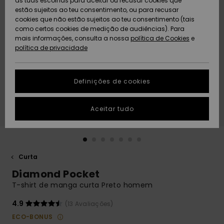
as tuas escolhas para aceitar ou recusar cookies que
Freedom
estão sujeitos ao teu consentimento, ou para recusar
cookies que não estão sujeitos ao teu consentimento (tais
AJUDA
Protecção de
como certos cookies de medição de audiências). Para
Artigos
Artigos
Community
dados
mais informações, consulta a nossa
recém-
recém-
política de Cookies
e
chegados
chegados
política de privacidade
SUSTAINABILITY
Guia de
tamanhos
LOCALIZADOR
Definições de cookies
Coleções
Highlights
DE LOJAS
Inicia uma
Aceitar tudo
CARTÃO
conversa para
PRESENTE
obteres a
resposta mais
rápida à tua
LISTA DE
pergunta.
DESEJO
Curta
Iniciar uma
Diamond Pocket
conversa
T-shirt de manga curta Preto homem
Encontra
respostas
4.9
(13 Avaliações)
para as
ECO-BONUS
perguntas