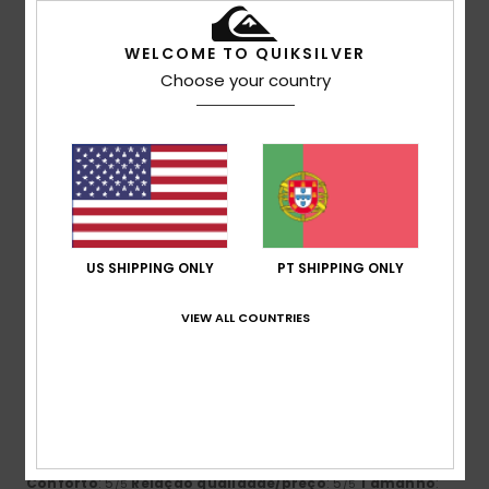
5
/5
WELCOME TO QUIKSILVER
Choose your country
Christine
8. Julho 2026
Compra verificada
Um produto bonito, com o tamanho certo, respirável e em
promoção!!
Mostrar original - Francês
Conforto
: 5
Relação qualidade/preço
: 4
Tamanho
:
/5
/5
Tamanho perfeito
Material
: 5
Cor
: 5
/5
/5
Eu recomendo este produto
US SHIPPING ONLY
PT SHIPPING ONLY
5
/5
VIEW ALL COUNTRIES
Joao
6. Julho 2026
Compra verificada
boa qualidade
Mostrar original - Francês
Conforto
: 5
Relação qualidade/preço
: 5
Tamanho
:
/5
/5