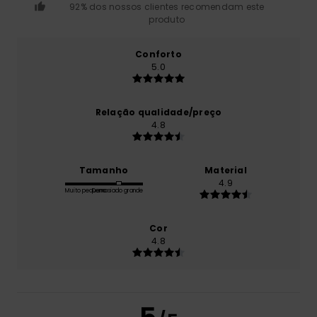
92% dos nossos clientes recomendam este
produto
Conforto
5.0
Relação qualidade/preço
4.8
Tamanho
Material
4.9
Muito pequeno
Demasiado grande
Cor
4.8