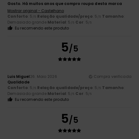
Gosto. Há muitos anos que compro roupa desta marca
Mostrar original - Castelhano
Conforto
: 5
Relação qualidade/preço
: 5
Tamanho
:
/5
/5
Demasiado grande
Material
: 5
Cor
: 5
/5
/5
Eu recomendo este produto
5
/5
Luis Miguel
26. Maio 2026
Compra verificada
Qualidade
Conforto
: 5
Relação qualidade/preço
: 5
Tamanho
:
/5
/5
Demasiado grande
Material
: 5
Cor
: 5
/5
/5
Eu recomendo este produto
5
/5