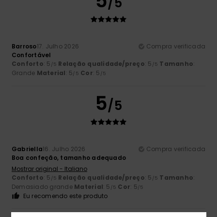
5
/5
Barroso
17. Julho 2026
Compra verificada
Confortável
Conforto
: 5
Relação qualidade/preço
: 5
Tamanho
:
/5
/5
Grande
Material
: 5
Cor
: 5
/5
/5
5
/5
Gabriella
16. Julho 2026
Compra verificada
Boa confeção, tamanho adequado
Mostrar original - Italiano
Conforto
: 5
Relação qualidade/preço
: 5
Tamanho
:
/5
/5
Demasiado grande
Material
: 5
Cor
: 5
/5
/5
Eu recomendo este produto