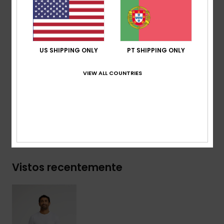
Tecido:
100% algodão orgânico, [200 g/m2]
Corte:
corte Regular
Gola:
gola redonda
Bolsos:
bolso único no peito
US SHIPPING ONLY
PT SHIPPING ONLY
Etiqueta da marca:
patch bordado da Quiksilver na
costura do bolso
VIEW ALL COUNTRIES
Composição
[Tecido principal] 100% algodão orgânico
Envio& Devoluciones
Vistos recentemente