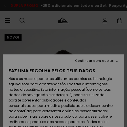
Avançar
para
DUPLA PROMO
-25% adicionais em todo o outlet
Poupa Ag
a
informação
do
produto
NOVO!
Acede à tua
HOMEM
Roupas
Roupas
Shop
Surf Shop
Artigos
Outlet
encomenda
Homem
Neve
Homem
Homem
MENINO
Envio
Acessórios
Acessórios
Artigos
Continuar sem aceitar
recém-
Surf Shop
Outlet
MULHER
chegados
Crianças
Artigos
Criança
FAZ UMA ESCOLHA PELOS TEUS DADOS
Devoluções
Neve
Nós e os nossos parceiros utilizamos cookies ou tecnologia
Calçado e
Calçado e
Criança
equivalente para armazenar e/ou aceder a informações
chinelos
chinelos
SURF
Pagamento
Highlights
Highlights
Outlet
no teu dispositivo. Esta informação pessoal (como os teus
Mulher
dados de navegação e endereço IP) pode ser utilizada
SNOW
Snow Shop
para te apresentar publicações e conteúdos
Cartão
Surfe/água
Surfe/água
Feminino
personalizados; para medir a publicidade e o desempenho
presente
Snow
Community
do conteúdo; para apresentar anúncios personalizados;
DUPLA
para saber mais sobre o nosso público; para desenvolver e
PROMO
melhorar os produtos dos nossos parceiros. Podes definir
Quiksilver
Snow
Neve
Highlights