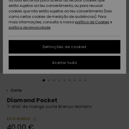
as tuas escolhas para aceitar ou recusar cookies que
Freedom
estão sujeitos ao teu consentimento, ou para recusar
cookies que não estão sujeitos ao teu consentimento (tais
AJUDA
Protecção de
como certos cookies de medição de audiências). Para
Artigos
Artigos
Community
dados
mais informações, consulta a nossa
recém-
recém-
política de Cookies
e
chegados
chegados
política de privacidade
SUSTAINABILITY
Guia de
tamanhos
LOCALIZADOR
Definições de cookies
Coleções
Highlights
DE LOJAS
Inicia uma
Aceitar tudo
CARTÃO
conversa para
PRESENTE
obteres a
resposta mais
rápida à tua
LISTA DE
pergunta.
DESEJO
Curta
Iniciar uma
Diamond Pocket
conversa
T-shirt de manga curta Branco Homem
Encontra
respostas
ECO-BONUS
para as
40,00 €
perguntas