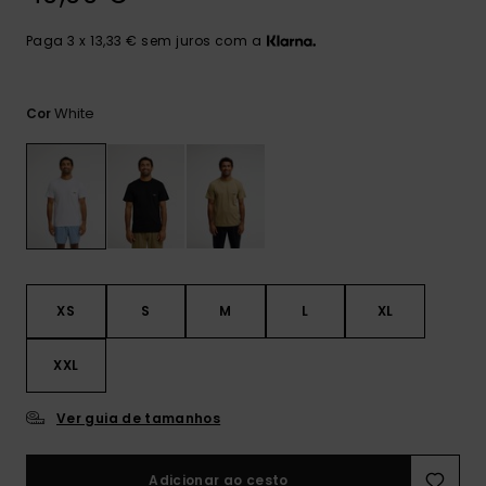
mais
frequentes e o
Paga 3 x 13,33 € sem juros com a
nosso
formulário de
contacto.
White
Cor
Consultar
as FAQ
XS
S
M
L
XL
XXL
Ver guia de tamanhos
Adicionar ao cesto