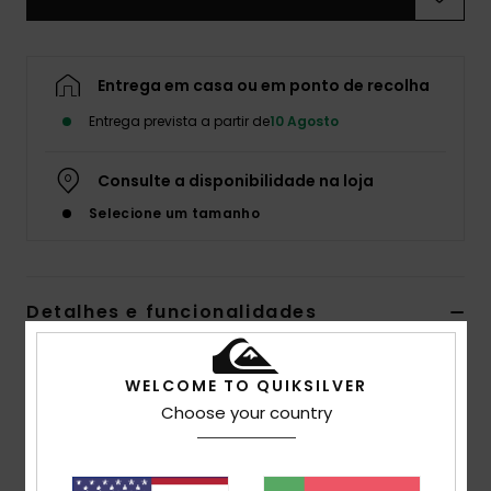
Entrega em casa ou em ponto de recolha
Entrega prevista a partir de
10 Agosto
Consulte a disponibilidade na loja
Selecione um tamanho
Detalhes e funcionalidades
T-shirt de manga curta Branco Homem
WELCOME TO QUIKSILVER
Estilo
EQYKT04437
Código de Cor
wbb0
Choose your country
Características