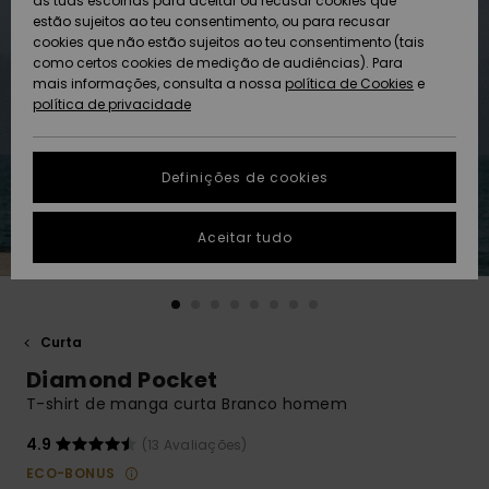
as tuas escolhas para aceitar ou recusar cookies que
Freedom
estão sujeitos ao teu consentimento, ou para recusar
cookies que não estão sujeitos ao teu consentimento (tais
AJUDA
Protecção de
como certos cookies de medição de audiências). Para
Artigos
Artigos
Community
dados
mais informações, consulta a nossa
recém-
recém-
política de Cookies
e
chegados
chegados
política de privacidade
SUSTAINABILITY
Guia de
tamanhos
LOCALIZADOR
Definições de cookies
Coleções
Highlights
DE LOJAS
Inicia uma
Aceitar tudo
CARTÃO
conversa para
PRESENTE
obteres a
resposta mais
rápida à tua
LISTA DE
pergunta.
DESEJO
Curta
Iniciar uma
Diamond Pocket
conversa
T-shirt de manga curta Branco homem
Encontra
respostas
4.9
(13 Avaliações)
para as
ECO-BONUS
perguntas