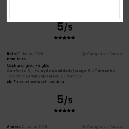
Tamanho perfeito
Material
: 5
Cor
: 5
/5
/5
Eu recomendo este produto
5
/5
Beth
27. Junho 2026
Compra verificada
bem feito
Mostrar original - Inglês
Conforto
: 5
Relação qualidade/preço
: 5
Tamanho
:
/5
/5
Tamanho perfeito
Material
: 5
Cor
: 5
/5
/5
Eu recomendo este produto
5
/5
Andres
13. Junho 2026
Compra verificada