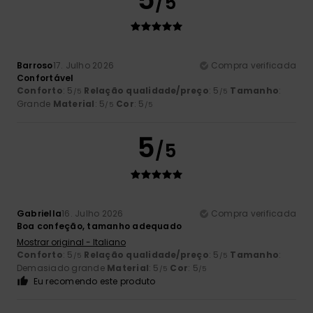
/5
Barroso
17. Julho 2026
Compra verificada
Confortável
Conforto
: 5
Relação qualidade/preço
: 5
Tamanho
:
/5
/5
Grande
Material
: 5
Cor
: 5
/5
/5
5
/5
Gabriella
16. Julho 2026
Compra verificada
Boa confeção, tamanho adequado
Mostrar original - Italiano
Conforto
: 5
Relação qualidade/preço
: 5
Tamanho
:
/5
/5
Demasiado grande
Material
: 5
Cor
: 5
/5
/5
Eu recomendo este produto