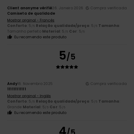
Client anonyme vérifié
26. Janeiro 2026
Compra verificada
Camiseta de qualidade
Mostrar original - Francês
Conforto
: 5
Relação qualidade/preço
: 5
Tamanho
:
/5
/5
Tamanho perfeito
Material
: 5
Cor
: 5
/5
/5
Eu recomendo este produto
5
/5
Andy
16. Novembro 2025
Compra verificada
111111111111
Mostrar original - Inglês
Conforto
: 5
Relação qualidade/preço
: 5
Tamanho
:
/5
/5
Grande
Material
: 5
Cor
: 5
/5
/5
Eu recomendo este produto
4
/5