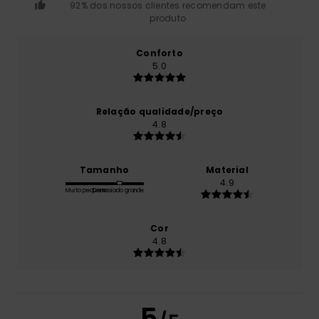
92% dos nossos clientes recomendam este
produto
Conforto
5.0
Relação qualidade/preço
4.8
Tamanho
Material
4.9
Muito pequeno
Demasiado grande
Cor
4.8
5