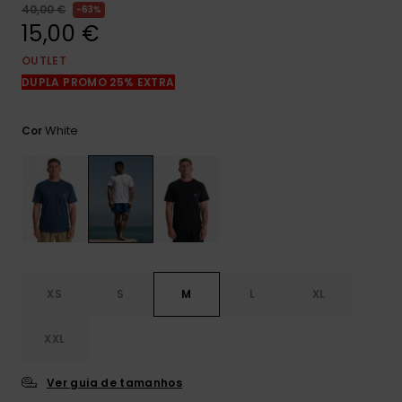
mais
40,00 €
63%
frequentes e o
15,00 €
nosso
formulário de
OUTLET
contacto.
DUPLA PROMO 25% EXTRA
Consultar
as FAQ
White
Cor
XS
S
M
L
XL
XXL
Ver guia de tamanhos