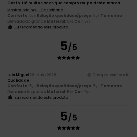
Gosto. Há muitos anos que compro roupa desta marca
Mostrar original - Castelhano
Conforto
: 5
Relação qualidade/preço
: 5
Tamanho
:
/5
/5
Demasiado grande
Material
: 5
Cor
: 5
/5
/5
Eu recomendo este produto
5
/5
Luis Miguel
26. Maio 2026
Compra verificada
Qualidade
Conforto
: 5
Relação qualidade/preço
: 5
Tamanho
:
/5
/5
Demasiado grande
Material
: 5
Cor
: 5
/5
/5
Eu recomendo este produto
5
/5