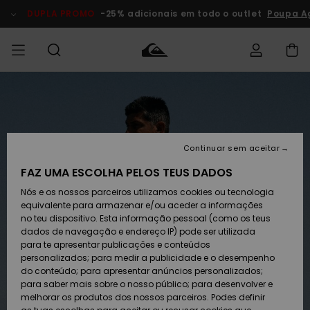
Avançar
para
DUPLA PROMO
-25% adicionais em todo o outlet
Poupa A
a
informação
do
produto
Acede à tua
HOMEM
Roupas
Roupas
Shop
Surf Shop
Artigos
Outlet
encomenda
Homem
Neve
Homem
Homem
MENINO
Envio
Acessórios
Acessórios
Artigos
Continuar sem aceitar
recém-
Surf Shop
Outlet
MULHER
chegados
Crianças
Artigos
Criança
FAZ UMA ESCOLHA PELOS TEUS DADOS
Devoluções
Neve
Nós e os nossos parceiros utilizamos cookies ou tecnologia
Calçado e
Calçado e
Criança
equivalente para armazenar e/ou aceder a informações
chinelos
chinelos
SURF
Pagamento
Highlights
Highlights
Outlet
no teu dispositivo. Esta informação pessoal (como os teus
Mulher
dados de navegação e endereço IP) pode ser utilizada
SNOW
Snow Shop
para te apresentar publicações e conteúdos
Cartão
Surfe/água
Surfe/água
Feminino
personalizados; para medir a publicidade e o desempenho
presente
Snow
Community
do conteúdo; para apresentar anúncios personalizados;
DUPLA
para saber mais sobre o nosso público; para desenvolver e
PROMO
melhorar os produtos dos nossos parceiros. Podes definir
Quiksilver
Snow
Neve
Highlights