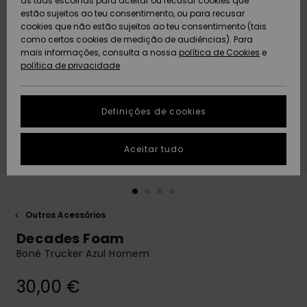
as tuas escolhas para aceitar ou recusar cookies que
Freedom
estão sujeitos ao teu consentimento, ou para recusar
cookies que não estão sujeitos ao teu consentimento (tais
AJUDA
Protecção de
como certos cookies de medição de audiências). Para
Artigos
Artigos
Community
dados
mais informações, consulta a nossa
recém-
recém-
política de Cookies
e
chegados
chegados
política de privacidade
SUSTAINABILITY
Guia de
tamanhos
LOCALIZADOR
Definições de cookies
Coleções
Highlights
DE LOJAS
Inicia uma
Aceitar tudo
CARTÃO
conversa para
PRESENTE
obteres a
resposta mais
rápida à tua
LISTA DE
pergunta.
DESEJO
Outros Acessórios
Iniciar uma
Decades Foam
conversa
Boné Trucker Azul Homem
Encontra
respostas
30,00 €
para as
perguntas