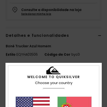
Consulte a disponibilidade na loja
Selecionar minha loja
Detalhes e funcionalidades
Boné Trucker Azul Homem
Estilo
EQYHA03506
Código de Cor
byc0
Características
Modelagem:
boné trucker estruturado de 6 painéis
WELCOME TO QUIKSILVER
com aba curva
Choose your country
Composição:
Painéis frontais em sarja lavada,
painéis traseiros em malha, 57% poliéster, 43% algodão.
Outros:
aplique falso em baixo-relevo na parte
central frontal.