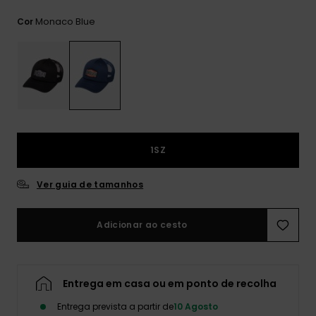
mais
frequentes e o
Monaco Blue
Cor
nosso
formulário de
contacto.
Consultar
as FAQ
1SZ
Ver guia de tamanhos
Adicionar ao cesto
Entrega em casa ou em ponto de recolha
Entrega prevista a partir de
10 Agosto