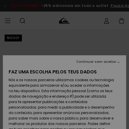
Avançar
para
DUPLA PROMO
-25% adicionais em todo o outlet
Poupa Ago
a
informação
do
produto
NOVO!
Acede à tua
HOMEM
Roupas
Roupas
Shop
Surf Shop
Artigos
Outlet
encomenda
Homem
Neve
Homem
Homem
MENINO
Envio
Acessórios
Acessórios
Artigos
Continuar sem aceitar
recém-
Surf Shop
Outlet
MULHER
chegados
Crianças
Artigos
Criança
FAZ UMA ESCOLHA PELOS TEUS DADOS
Devoluções
Neve
Nós e os nossos parceiros utilizamos cookies ou tecnologia
Calçado e
Calçado e
Criança
equivalente para armazenar e/ou aceder a informações
chinelos
chinelos
SURF
Pagamento
Highlights
Highlights
Outlet
no teu dispositivo. Esta informação pessoal (como os teus
Mulher
dados de navegação e endereço IP) pode ser utilizada
SNOW
Snow Shop
para te apresentar publicações e conteúdos
Cartão
Surfe/água
Surfe/água
Feminino
personalizados; para medir a publicidade e o desempenho
presente
Snow
Community
do conteúdo; para apresentar anúncios personalizados;
DUPLA
para saber mais sobre o nosso público; para desenvolver e
PROMO
melhorar os produtos dos nossos parceiros. Podes definir
Quiksilver
Snow
Neve
Highlights