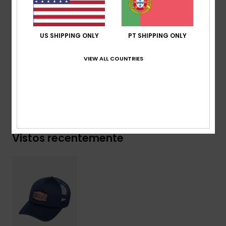
Etiqueta de alta definição no fecho posterior
Snapback de plástico
US SHIPPING ONLY
PT SHIPPING ONLY
Composição
[Tecido principal] 57% poliéster, 43%
algodão
VIEW ALL COUNTRIES
Envio& Devoluciones
Vistos recentemente