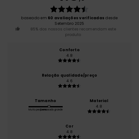
baseado em
60 avaliações verificadas
desde
Setembro 2025
85% dos nossos clientes recomendam este
produto
Conforto
4.8
Relação qualidade/preço
4.6
Tamanho
Material
4.8
Muito pequeno
Demasiado grande
Cor
4.8