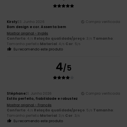
Kirsty
23. Junho 2026
Compra verificada
Bom design e cor. Assenta bem
Mostrar original - Inglês
Conforto
: 4
Relação qualidade/preço
: 3
Tamanho
:
/5
/5
Tamanho perfeito
Material
: 4
Cor
: 5
/5
/5
Eu recomendo este produto
4
/5
Stéphane
21. Junho 2026
Compra verificada
Estilo perfeito, fiabilidade e robustez
Mostrar original - Francês
Conforto
: 4
Relação qualidade/preço
: 5
Tamanho
:
/5
/5
Tamanho perfeito
Material
: 3
Cor
: 3
/5
/5
Eu recomendo este produto