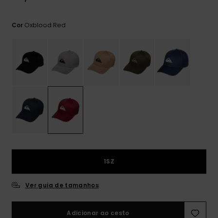
mais
frequentes e o
nosso
Oxblood Red
Cor
formulário de
contacto.
Consultar
as FAQ
1SZ
Ver guia de tamanhos
Adicionar ao cesto