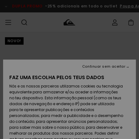
Avançar
para
DUPLA PROMO
-25% adicionais em todo o outlet
Poupa A
a
informação
do
produto
NOVO!
Acede à tua
HOMEM
Roupas
Roupas
Shop
Surf Shop
Artigos
Outlet
encomenda
Homem
Neve
Homem
Homem
MENINO
Envio
Acessórios
Acessórios
Artigos
Continuar sem aceitar
recém-
Surf Shop
Outlet
MULHER
chegados
Crianças
Artigos
Criança
FAZ UMA ESCOLHA PELOS TEUS DADOS
Devoluções
Neve
Nós e os nossos parceiros utilizamos cookies ou tecnologia
Calçado e
Calçado e
Criança
equivalente para armazenar e/ou aceder a informações
chinelos
chinelos
SURF
Pagamento
Highlights
Highlights
Outlet
no teu dispositivo. Esta informação pessoal (como os teus
Mulher
dados de navegação e endereço IP) pode ser utilizada
SNOW
Snow Shop
para te apresentar publicações e conteúdos
Cartão
Surfe/água
Surfe/água
Feminino
personalizados; para medir a publicidade e o desempenho
presente
Snow
Community
do conteúdo; para apresentar anúncios personalizados;
DUPLA
para saber mais sobre o nosso público; para desenvolver e
PROMO
melhorar os produtos dos nossos parceiros. Podes definir
Quiksilver
Snow
Neve
Highlights