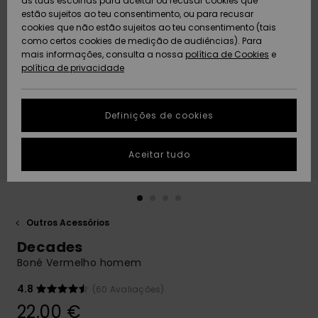
as tuas escolhas para aceitar ou recusar cookies que
Freedom
estão sujeitos ao teu consentimento, ou para recusar
cookies que não estão sujeitos ao teu consentimento (tais
AJUDA
Protecção de
como certos cookies de medição de audiências). Para
Artigos
Artigos
Community
dados
mais informações, consulta a nossa
recém-
recém-
política de Cookies
e
chegados
chegados
política de privacidade
SUSTAINABILITY
Guia de
tamanhos
LOCALIZADOR
Definições de cookies
Coleções
Highlights
DE LOJAS
Inicia uma
Aceitar tudo
CARTÃO
conversa para
PRESENTE
obteres a
resposta mais
rápida à tua
LISTA DE
pergunta.
DESEJO
Outros Acessórios
Iniciar uma
Decades
conversa
Boné Vermelho homem
Encontra
respostas
4.8
(60 Avaliações)
para as
22,00 €
perguntas