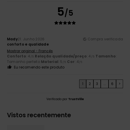
5
/5
Mady
21. Junho 2026
Compra verificada
conforto e qualidade
Mostrar original - Francês
Conforto
: 4
Relação qualidade/preço
: 4
Tamanho
:
/5
/5
Tamanho perfeito
Material
: 5
Cor
: 4
/5
/5
Eu recomendo este produto
1
2
3
...
6
>
Verificado por
TrustVille
Vistos recentemente