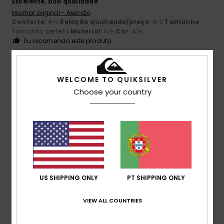
Excelente, boa qualidade
Mostrar original - Alemão
Conforto
: 4
Relação qualidade/preço
: 4
Tamanho
:
/5
/5
Tamanho perfeito
Material
: 4
Cor
: 4
/5
/5
Eu recomendo este produto
5
/5
WELCOME TO QUIKSILVER
Choose your country
Olaf
3. Julho 2026
Compra verificada
Sieht toll aus.
Conforto
: 5
Relação qualidade/preço
: 4
Tamanho
:
/5
/5
Tamanho perfeito
Material
: 5
Cor
: 5
/5
/5
5
/5
US SHIPPING ONLY
PT SHIPPING ONLY
VIEW ALL COUNTRIES