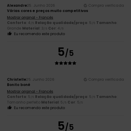
Alexandre
25. Junho 2026
Compra verificada
Várias cores e preços muito competitivos
Mostrar original - Francês
Conforto
: 4
Relação qualidade/preço
: 5
Tamanho
:
/5
/5
Grande
Material
: 3
Cor
: 4
/5
/5
Eu recomendo este produto
5
/5
Christelle
25. Junho 2026
Compra verificada
Bonito boné
Mostrar original - Francês
Conforto
: 5
Relação qualidade/preço
: 5
Tamanho
:
/5
/5
Tamanho perfeito
Material
: 5
Cor
: 5
/5
/5
Eu recomendo este produto
5
/5