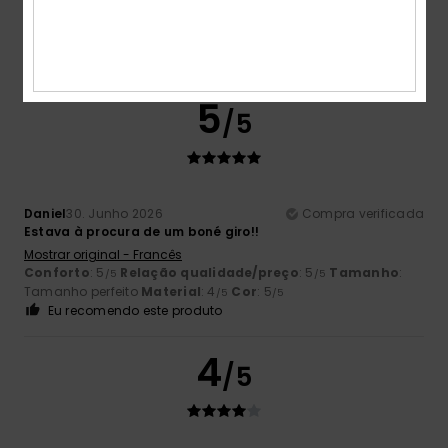
Olaf
3. Julho 2026
Compra verificada
Tolle Farbe
Conforto
: 5
Relação qualidade/preço
: 4
Tamanho
:
/5
/5
Tamanho perfeito
Material
: 5
Cor
: 5
/5
/5
5
/5
Daniel
30. Junho 2026
Compra verificada
Estava à procura de um boné giro!!
Mostrar original - Francês
Conforto
: 5
Relação qualidade/preço
: 5
Tamanho
:
/5
/5
Tamanho perfeito
Material
: 4
Cor
: 5
/5
/5
Eu recomendo este produto
4
/5