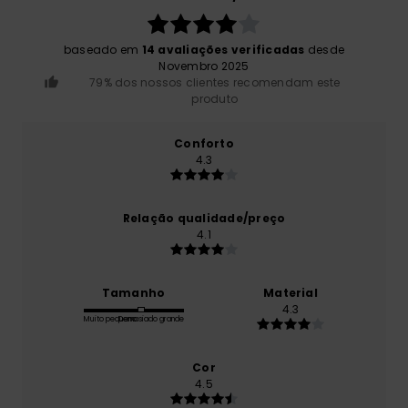
baseado em
14 avaliações verificadas
desde
Novembro 2025
79% dos nossos clientes recomendam este
produto
Conforto
4.3
Relação qualidade/preço
4.1
Tamanho
Material
4.3
Muito pequeno
Demasiado grande
Cor
4.5