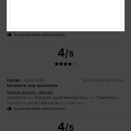
Daniel
5. Julho 2026
Compra verificada
Excelente, boa qualidade
Mostrar original - Alemão
Conforto
: 4
Relação qualidade/preço
: 4
Tamanho
:
/5
/5
Tamanho perfeito
Material
: 4
Cor
: 4
/5
/5
Eu recomendo este produto
4
/5
Daniel
5. Julho 2026
Compra verificada
Excelente, boa qualidade
Mostrar original - Alemão
Conforto
: 4
Relação qualidade/preço
: 4
Tamanho
:
/5
/5
Tamanho perfeito
Material
: 4
Cor
: 4
/5
/5
Eu recomendo este produto
4
/5