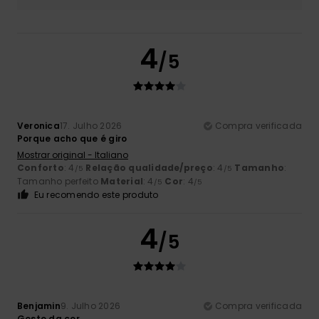
4
/5
Veronica
17. Julho 2026
Compra verificada
Porque acho que é giro
Mostrar original - Italiano
Conforto
: 4
Relação qualidade/preço
: 4
Tamanho
:
/5
/5
Tamanho perfeito
Material
: 4
Cor
: 4
/5
/5
Eu recomendo este produto
4
/5
Benjamin
9. Julho 2026
Compra verificada
Gosto da cor