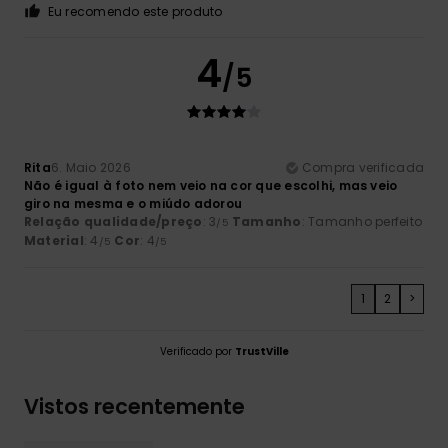
Eu recomendo este produto
4
/5
Rita
6. Maio 2026
Compra verificada
Não é igual à foto nem veio na cor que escolhi, mas veio
giro na mesma e o miúdo adorou
Relação qualidade/preço
: 3
Tamanho
: Tamanho perfeito
/5
Material
: 4
Cor
: 4
/5
/5
1
2
>
Verificado por
TrustVille
Vistos recentemente