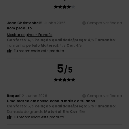
Jean Christophe
15. Junho 2026
Compra verificada
Bom produto
Mostrar original - Francês
Conforto
: 4
Relação qualidade/preço
: 4
Tamanho
:
/5
/5
Tamanho perfeito
Material
: 4
Cor
: 4
/5
/5
Eu recomendo este produto
5
/5
Raquel
12. Junho 2026
Compra verificada
Uma marca em nossa casa a mais de 20 anos
Conforto
: 5
Relação qualidade/preço
: 5
Tamanho
:
/5
/5
Demasiado grande
Material
: 5
Cor
: 5
/5
/5
Eu recomendo este produto