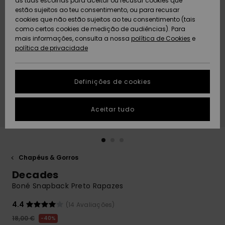
as tuas escolhas para aceitar ou recusar cookies que
Freedom
estão sujeitos ao teu consentimento, ou para recusar
cookies que não estão sujeitos ao teu consentimento (tais
AJUDA
Protecção de
como certos cookies de medição de audiências). Para
Artigos
Artigos
Community
dados
mais informações, consulta a nossa
recém-
recém-
política de Cookies
e
chegados
chegados
política de privacidade
SUSTAINABILITY
Guia de
tamanhos
LOCALIZADOR
Definições de cookies
Coleções
Highlights
DE LOJAS
Inicia uma
Aceitar tudo
CARTÃO
conversa para
PRESENTE
obteres a
resposta mais
rápida à tua
LISTA DE
pergunta.
DESEJO
Chapéus & Gorros
Iniciar uma
Decades
conversa
Boné Snapback Preto Rapazes
Encontra
respostas
4.4
(14 Avaliações)
para as
18,00 €
40%
perguntas