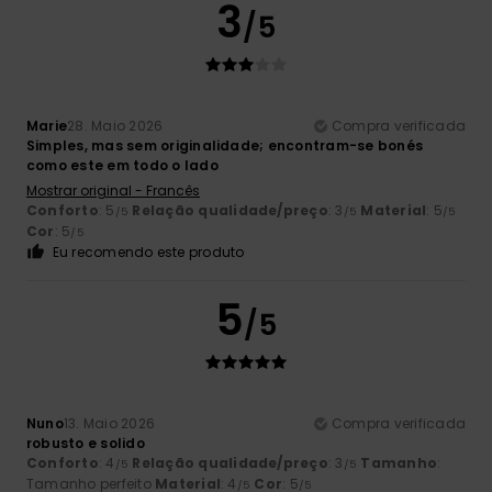
3
/5
Marie
28. Maio 2026
Compra verificada
Simples, mas sem originalidade; encontram-se bonés
como este em todo o lado
Mostrar original - Francês
Conforto
: 5
Relação qualidade/preço
: 3
Material
: 5
/5
/5
/5
Cor
: 5
/5
Eu recomendo este produto
5
/5
Nuno
13. Maio 2026
Compra verificada
robusto e solido
Conforto
: 4
Relação qualidade/preço
: 3
Tamanho
:
/5
/5
Tamanho perfeito
Material
: 4
Cor
: 5
/5
/5