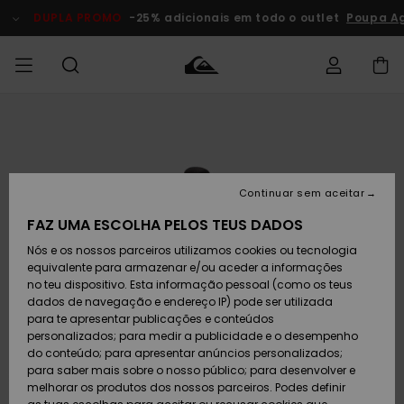
Avançar
para
DUPLA PROMO
-25% adicionais em todo o outlet
Poupa A
a
informação
do
produto
Acede à tua
HOMEM
Roupas
Roupas
Shop
Surf Shop
Artigos
Outlet
encomenda
Homem
Neve
Homem
Homem
MENINO
Envio
Acessórios
Acessórios
Artigos
Continuar sem aceitar
recém-
Surf Shop
Outlet
MULHER
chegados
Crianças
Artigos
Criança
FAZ UMA ESCOLHA PELOS TEUS DADOS
Devoluções
Neve
Nós e os nossos parceiros utilizamos cookies ou tecnologia
Calçado e
Calçado e
Criança
equivalente para armazenar e/ou aceder a informações
chinelos
chinelos
SURF
Pagamento
Highlights
Highlights
Outlet
no teu dispositivo. Esta informação pessoal (como os teus
Mulher
dados de navegação e endereço IP) pode ser utilizada
SNOW
Snow Shop
para te apresentar publicações e conteúdos
Cartão
Surfe/água
Surfe/água
Feminino
personalizados; para medir a publicidade e o desempenho
presente
Snow
Community
do conteúdo; para apresentar anúncios personalizados;
DUPLA
para saber mais sobre o nosso público; para desenvolver e
PROMO
melhorar os produtos dos nossos parceiros. Podes definir
Quiksilver
Snow
Neve
Highlights