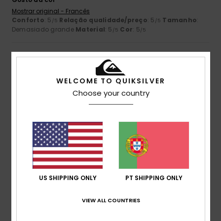
Mostrar original - Francês
Conforto
: 5
Relação qualidade/preço
: 5
Tamanho
:
/5
/5
Demasiado grande
Material
: 5
Cor
: 5
/5
/5
5
/5
WELCOME TO QUIKSILVER
Choose your country
Theo
6. Julho 2026
Compra verificada
Excelente relação qualidade/preço e em promoção
Mostrar original - Francês
Conforto
: 5
Relação qualidade/preço
: 5
Tamanho
:
/5
/5
Tamanho perfeito
Material
: 5
Cor
: 5
/5
/5
Eu recomendo este produto
4
US SHIPPING ONLY
PT SHIPPING ONLY
/5
VIEW ALL COUNTRIES