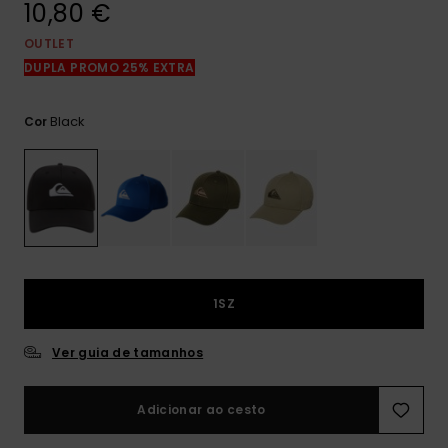
10,80 €
mais
frequentes e o
nosso
OUTLET
formulário de
DUPLA PROMO 25% EXTRA
contacto.
Consultar
Black
Cor
as FAQ
1SZ
Ver guia de tamanhos
Adicionar ao cesto