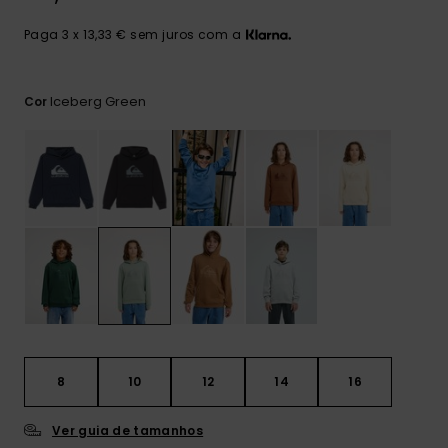
mais
frequentes e o
Paga 3 x 13,33 € sem juros com a
nosso
formulário de
contacto.
Iceberg Green
Cor
Consultar
as FAQ
8
10
12
14
16
Ver guia de tamanhos