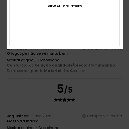
Eu recomendo este produto
VIEW ALL COUNTRIES
4
/5
Montserrat
15. Julho 2026
Compra verificada
O logótipo não se vê muito bem
Mostrar original - Castelhano
Conforto
: 5
Relação qualidade/preço
: 4
Tamanho
:
/5
/5
Demasiado grande
Material
: 4
Cor
: 4
/5
/5
5
/5
Jaqueline
15. Julho 2026
Compra verificada
Gosto da marca
Mostrar original - Castelhano