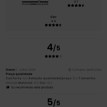
4.7
Muito pequeno
Demasiado grande
Cor
4.8
4
/5
Iliona
17. Julho 2026
Compra verificada
Preço qualidade
Conforto
: 4
Relação qualidade/preço
: 5
Tamanho
:
/5
/5
Grande
Material
: 4
Cor
: 3
/5
/5
Eu recomendo este produto
5
/5