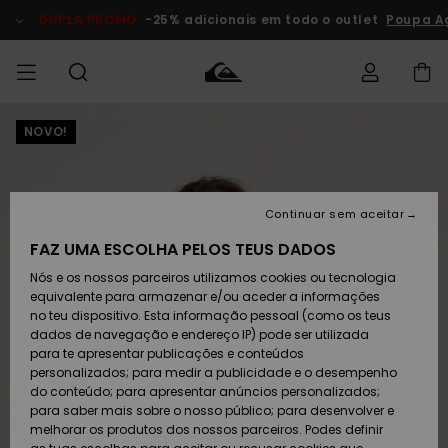
Avançar
para
DUPLA PROMO
-25% adicionais em todo o outlet
Poupa A
a
informação
do
produto
NOVO!
Acede à tua
HOMEM
Roupas
Roupas
Shop
Surf Shop
Artigos
Outlet
encomenda
Homem
Neve
Homem
Homem
MENINO
Envio
Acessórios
Acessórios
Artigos
Continuar sem aceitar
recém-
Surf Shop
Outlet
MULHER
chegados
Crianças
Artigos
Criança
FAZ UMA ESCOLHA PELOS TEUS DADOS
Devoluções
Neve
Nós e os nossos parceiros utilizamos cookies ou tecnologia
Calçado e
Calçado e
Criança
equivalente para armazenar e/ou aceder a informações
chinelos
chinelos
SURF
Pagamento
Highlights
Highlights
Outlet
no teu dispositivo. Esta informação pessoal (como os teus
Mulher
dados de navegação e endereço IP) pode ser utilizada
SNOW
Snow Shop
para te apresentar publicações e conteúdos
Cartão
Surfe/água
Surfe/água
Feminino
personalizados; para medir a publicidade e o desempenho
presente
Snow
Community
do conteúdo; para apresentar anúncios personalizados;
DUPLA
para saber mais sobre o nosso público; para desenvolver e
PROMO
melhorar os produtos dos nossos parceiros. Podes definir
Quiksilver
Snow
Neve
Highlights