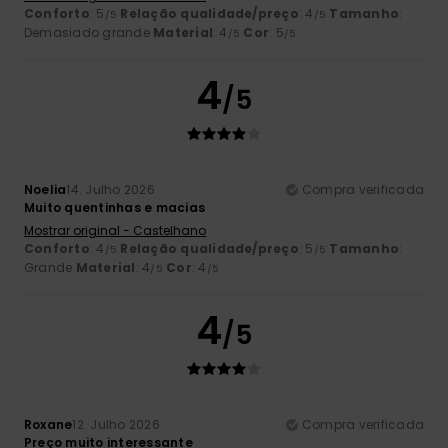
Conforto
: 5
Relação qualidade/preço
: 4
Tamanho
:
/5
/5
Demasiado grande
Material
: 4
Cor
: 5
/5
/5
4
/5
Noelia
14. Julho 2026
Compra verificada
Muito quentinhas e macias
Mostrar original - Castelhano
Conforto
: 4
Relação qualidade/preço
: 5
Tamanho
:
/5
/5
Grande
Material
: 4
Cor
: 4
/5
/5
4
/5
Roxane
12. Julho 2026
Compra verificada
Preço muito interessante