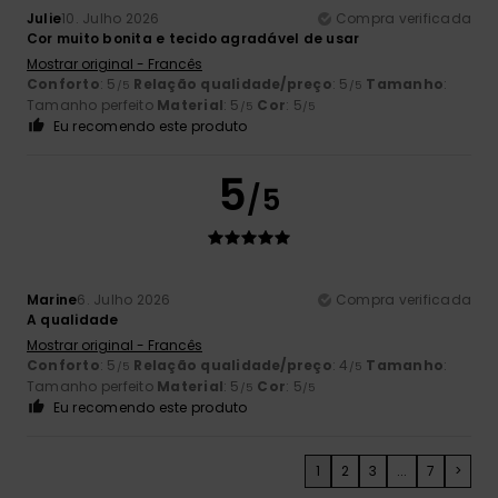
Julie
10. Julho 2026
Compra verificada
Cor muito bonita e tecido agradável de usar
Mostrar original - Francês
Conforto
: 5
Relação qualidade/preço
: 5
Tamanho
:
/5
/5
Tamanho perfeito
Material
: 5
Cor
: 5
/5
/5
Eu recomendo este produto
5
/5
Marine
6. Julho 2026
Compra verificada
A qualidade
Mostrar original - Francês
Conforto
: 5
Relação qualidade/preço
: 4
Tamanho
:
/5
/5
Tamanho perfeito
Material
: 5
Cor
: 5
/5
/5
Eu recomendo este produto
1
2
3
...
7
>