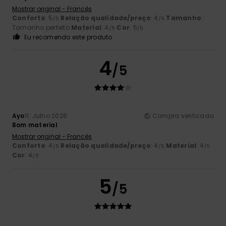
Mostrar original - Francês
Conforto
: 5
Relação qualidade/preço
: 4
Tamanho
:
/5
/5
Tamanho perfeito
Material
: 4
Cor
: 5
/5
/5
Eu recomendo este produto
4
/5
Ayo
11. Julho 2026
Compra verificada
Bom material
Mostrar original - Francês
Conforto
: 4
Relação qualidade/preço
: 4
Material
: 4
/5
/5
/5
Cor
: 4
/5
5
/5