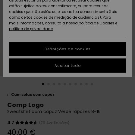
as tuas escolhas para aceitar ou recusar cookies que
Freedom
estão sujeitos ao teu consentimento, ou para recusar
cookies que não estão sujeitos ao teu consentimento (tais
AJUDA
Protecção de
como certos cookies de medição de audiências). Para
Artigos
Artigos
Community
dados
mais informações, consulta a nossa
recém-
recém-
política de Cookies
e
chegados
chegados
política de privacidade
SUSTAINABILITY
Guia de
tamanhos
LOCALIZADOR
Definições de cookies
Coleções
Highlights
DE LOJAS
Inicia uma
Aceitar tudo
CARTÃO
conversa para
PRESENTE
obteres a
resposta mais
rápida à tua
LISTA DE
pergunta.
DESEJO
Camisolas com capuz
Iniciar uma
Comp Logo
conversa
Sweatshirt com capuz Verde rapazes 8-16
Encontra
respostas
4.7
(70 Avaliações)
para as
40,00 €
perguntas