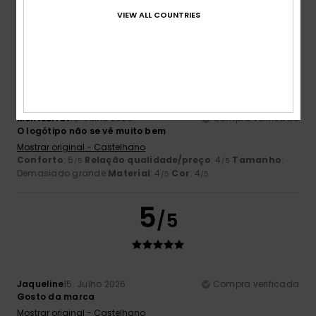
Eu recomendo este produto
VIEW ALL COUNTRIES
4
/5
Montserrat
15. Julho 2026
Compra verificada
O logótipo não se vê muito bem
Mostrar original - Castelhano
Conforto
: 5
Relação qualidade/preço
: 4
Tamanho
:
/5
/5
Demasiado grande
Material
: 4
Cor
: 4
/5
/5
5
/5
Jaqueline
15. Julho 2026
Compra verificada
Gosto da marca
Mostrar original - Castelhano