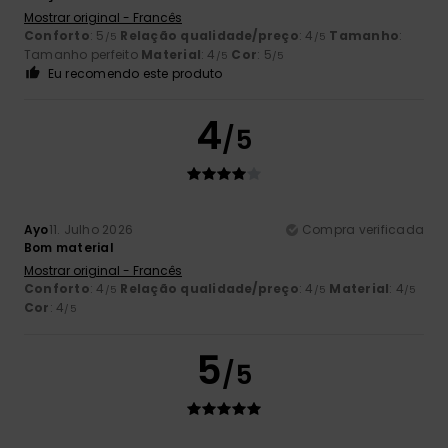
Mostrar original - Francês
Conforto
: 5
Relação qualidade/preço
: 4
Tamanho
:
/5
/5
Tamanho perfeito
Material
: 4
Cor
: 5
/5
/5
Eu recomendo este produto
4
/5
Ayo
11. Julho 2026
Compra verificada
Bom material
Mostrar original - Francês
Conforto
: 4
Relação qualidade/preço
: 4
Material
: 4
/5
/5
/5
Cor
: 4
/5
5
/5