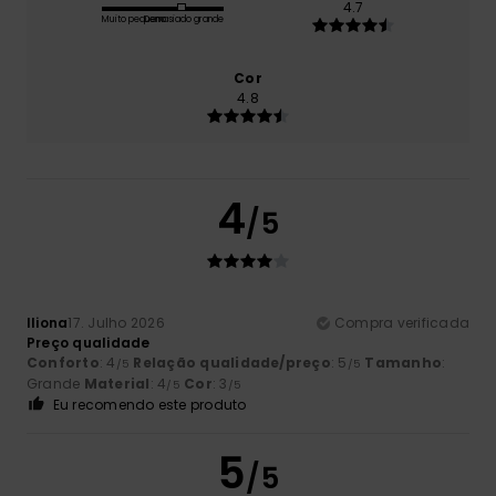
4.7
Muito pequeno
Demasiado grande
Cor
4.8
4
/5
Iliona
17. Julho 2026
Compra verificada
Preço qualidade
Conforto
: 4
Relação qualidade/preço
: 5
Tamanho
:
/5
/5
Grande
Material
: 4
Cor
: 3
/5
/5
Eu recomendo este produto
5
/5