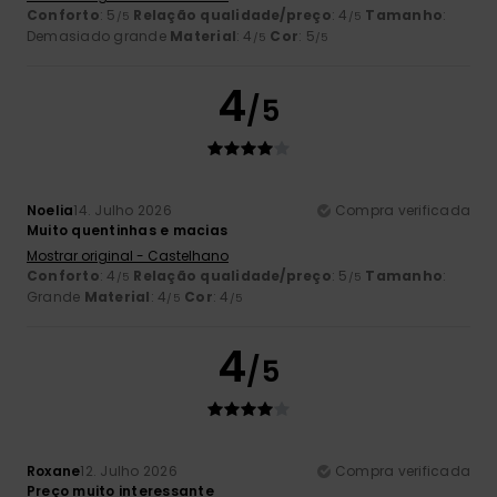
Conforto
: 5
Relação qualidade/preço
: 4
Tamanho
:
/5
/5
Demasiado grande
Material
: 4
Cor
: 5
/5
/5
4
/5
Noelia
14. Julho 2026
Compra verificada
Muito quentinhas e macias
Mostrar original - Castelhano
Conforto
: 4
Relação qualidade/preço
: 5
Tamanho
:
/5
/5
Grande
Material
: 4
Cor
: 4
/5
/5
4
/5
Roxane
12. Julho 2026
Compra verificada
Preço muito interessante