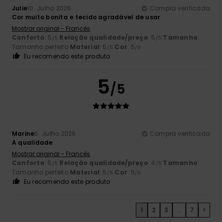
Julie
10. Julho 2026
Compra verificada
Cor muito bonita e tecido agradável de usar
Mostrar original - Francês
Conforto
: 5
Relação qualidade/preço
: 5
Tamanho
:
/5
/5
Tamanho perfeito
Material
: 5
Cor
: 5
/5
/5
Eu recomendo este produto
5
/5
Marine
6. Julho 2026
Compra verificada
A qualidade
Mostrar original - Francês
Conforto
: 5
Relação qualidade/preço
: 4
Tamanho
:
/5
/5
Tamanho perfeito
Material
: 5
Cor
: 5
/5
/5
Eu recomendo este produto
1
2
3
...
7
>