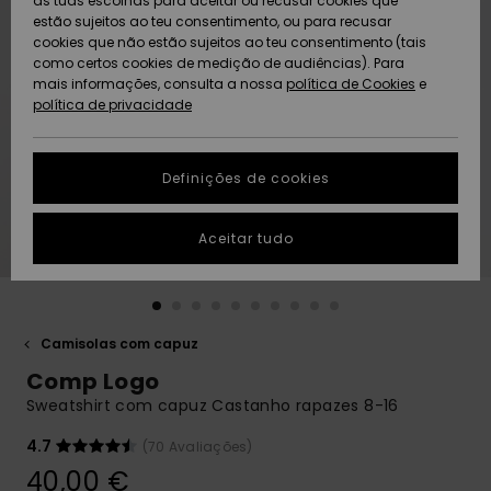
as tuas escolhas para aceitar ou recusar cookies que
Freedom
estão sujeitos ao teu consentimento, ou para recusar
cookies que não estão sujeitos ao teu consentimento (tais
AJUDA
Protecção de
como certos cookies de medição de audiências). Para
Artigos
Artigos
Community
dados
mais informações, consulta a nossa
recém-
recém-
política de Cookies
e
chegados
chegados
política de privacidade
SUSTAINABILITY
Guia de
tamanhos
LOCALIZADOR
Definições de cookies
Coleções
Highlights
DE LOJAS
Inicia uma
Aceitar tudo
CARTÃO
conversa para
PRESENTE
obteres a
resposta mais
rápida à tua
LISTA DE
pergunta.
DESEJO
Camisolas com capuz
Iniciar uma
Comp Logo
conversa
Sweatshirt com capuz Castanho rapazes 8-16
Encontra
respostas
4.7
(70 Avaliações)
para as
40,00 €
perguntas