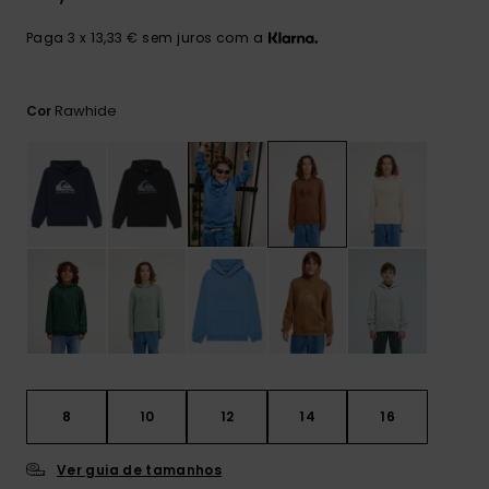
mais
frequentes e o
Paga 3 x 13,33 € sem juros com a
nosso
formulário de
contacto.
Rawhide
Cor
Consultar
as FAQ
8
10
12
14
16
Ver guia de tamanhos