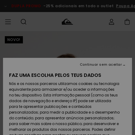
Avançar
para
DUPLA PROMO
-25% adicionais em todo o outlet
Poupa A
a
informação
do
produto
NOVO!
Acede à tua
HOMEM
Roupas
Roupas
Shop
Surf Shop
Artigos
Outlet
encomenda
Homem
Neve
Homem
Homem
MENINO
Envio
Acessórios
Acessórios
Artigos
Continuar sem aceitar
recém-
Surf Shop
Outlet
MULHER
chegados
Crianças
Artigos
Criança
FAZ UMA ESCOLHA PELOS TEUS DADOS
Devoluções
Neve
Nós e os nossos parceiros utilizamos cookies ou tecnologia
Calçado e
Calçado e
Criança
equivalente para armazenar e/ou aceder a informações
chinelos
chinelos
SURF
Pagamento
Highlights
Highlights
Outlet
no teu dispositivo. Esta informação pessoal (como os teus
Mulher
dados de navegação e endereço IP) pode ser utilizada
SNOW
Snow Shop
para te apresentar publicações e conteúdos
Cartão
Surfe/água
Surfe/água
Feminino
personalizados; para medir a publicidade e o desempenho
presente
Snow
Community
do conteúdo; para apresentar anúncios personalizados;
DUPLA
para saber mais sobre o nosso público; para desenvolver e
PROMO
melhorar os produtos dos nossos parceiros. Podes definir
Quiksilver
Snow
Neve
Highlights