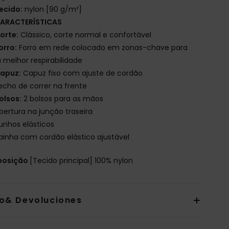
ecido:
nylon [90 g/m²]
ARACTERÍSTICAS
orte:
Clássico, corte normal e confortável
orro:
Forro em rede colocado em zonas-chave para
melhor respirabilidade
apuz:
Capuz fixo com ajuste de cordão
echo de correr na frente
olsos:
2 bolsos para as mãos
bertura na junção traseira
unhos elásticos
ainha com cordão elástico ajustável
osição
[Tecido principal] 100% nylon
io& Devoluciones