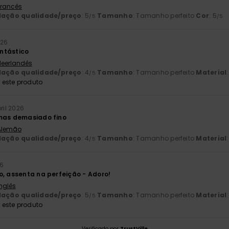
 Francês
lação qualidade/preço
: 5
Tamanho
: Tamanho perfeito
Cor
: 5
/5
/5
026
ntástico
 Neerlandês
lação qualidade/preço
: 4
Tamanho
: Tamanho perfeito
Material
/5
este produto
ril 2026
 mas demasiado fino
 Alemão
lação qualidade/preço
: 4
Tamanho
: Tamanho perfeito
Material
/5
26
o, assenta na perfeição - Adoro!
Inglês
lação qualidade/preço
: 5
Tamanho
: Tamanho perfeito
Material
/5
este produto
Verificado por
TrustVille