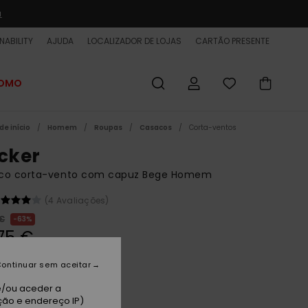
a
NABILITY
AJUDA
LOCALIZADOR DE LOJAS
CARTÃO PRESENTE
ROMO
de início
Homem
Roupas
Casacos
Corta-ventos
icker
co corta-vento com capuz Bege Homem
(4 Avaliações)
 €
63%
75 €
ET
ontinuar sem aceitar
 PROMO 25% EXTRA
e/ou aceder a
ção e endereço IP)