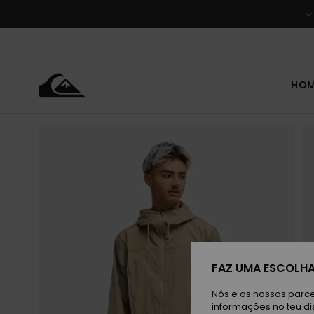
Avançar
para
a
informação
do
produto
HO
FAZ UMA ESCOLHA
Nós e os nossos parce
informações no teu di