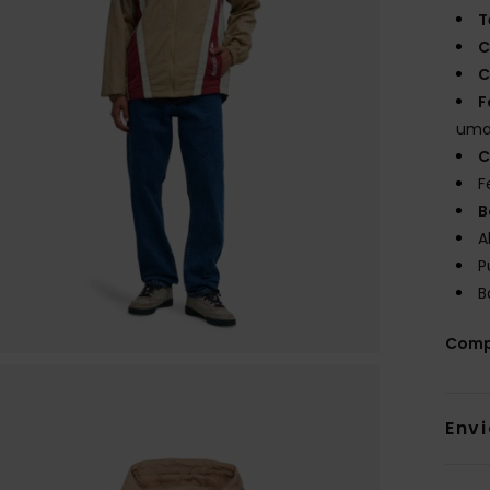
T
C
C
F
uma 
C
F
B
A
P
B
Comp
Env