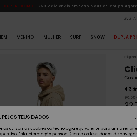
DUPLA PROMO
-25% adicionais em todo o outlet
Poupa Agor
SUSTAI
MEM
MENINO
MULHER
SURF
SNOW
DUPLA P
Página 
Cl
Casa
4.3
90,00
33,
OUTL
 PELOS TEUS DADOS
C
DUPLA
iros utilizamos cookies ou tecnologia equivalente para armazenar 
spositivo. Esta informação pessoal (como os teus dados de navega