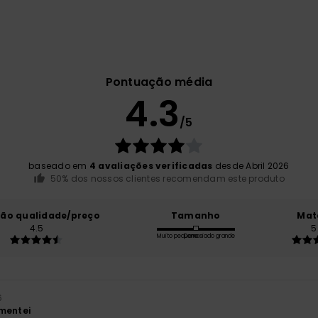
Pontuação média
4.3
/5
baseado em
4 avaliações verificadas
desde Abril 2026
50% dos nossos clientes recomendam este produto
ção qualidade/preço
Tamanho
Mat
4.5
5
Muito pequeno
Demasiado grande
6
mentei