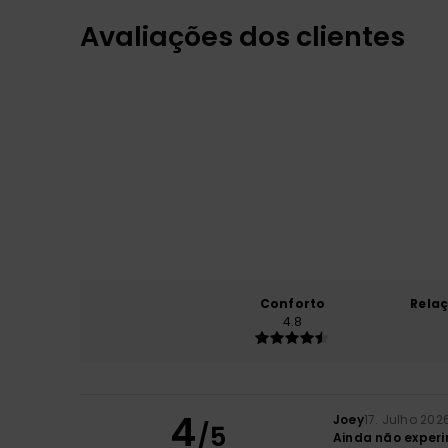
Avaliações dos clientes
Conforto
Rela
4.8
4
Joey
17. Julho 202
/5
Ainda não experi