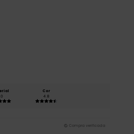
erial
Cor
.0
4.8
Compra verificada