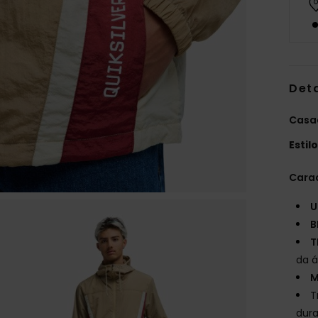
Det
Casa
Estil
Carac
U
B
T
da 
M
T
dur