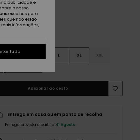
aki
r a publicidade e
sobre o nosso
tuas escolhas para
kies que não estão
a mais informações,
itar tudo
S
S
M
L
XL
XXL
r guia de tamanhos
Adicionar ao cesto
Entrega em casa ou em ponto de recolha
Entrega prevista a partir de
11 Agosto