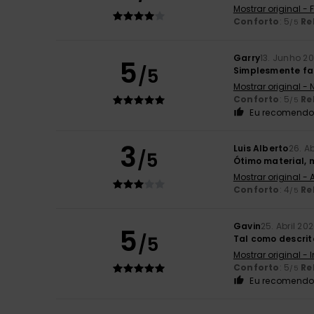
Mostrar original -
Conforto
: 5
Re
/5
Garry
13. Junho 2
5
/5
Simplesmente fa
Mostrar original -
Conforto
: 5
Re
/5
Eu recomendo 
3
Luis Alberto
26. Ab
/5
Ótimo material,
Mostrar original -
Conforto
: 4
Re
/5
Gavin
25. Abril 20
5
/5
Tal como descrit
Mostrar original - 
Conforto
: 5
Re
/5
Eu recomendo 