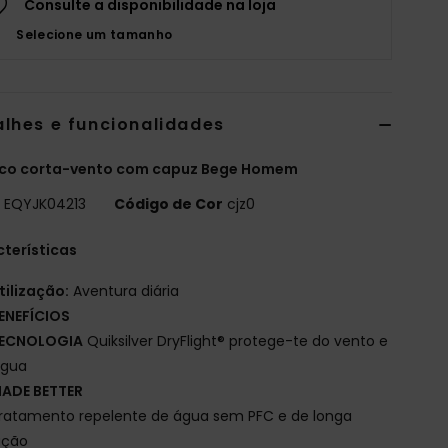
Consulte a disponibilidade na loja
Selecione um tamanho
alhes e funcionalidades
co corta-vento com capuz Bege Homem
o
EQYJK04213
Código de Cor
cjz0
terísticas
tilização:
Aventura diária
ENEFÍCIOS
ECNOLOGIA
Quiksilver DryFlight® protege-te do vento e
água
ADE BETTER
ratamento repelente de água sem PFC e de longa
ação