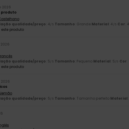
o 2026
 produto
 Castelhano
lação qualidade/preço
: 4
Tamanho
: Grande
Material
: 4
Cor
: 
/5
/5
este produto
 2026
 Francês
lação qualidade/preço
: 5
Tamanho
: Pequeno
Material
: 5
Cor
:
/5
/5
este produto
 2026
icos
 Alemão
lação qualidade/preço
: 5
Tamanho
: Tamanho perfeito
Material
/5
26
Inglês