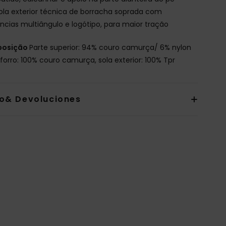
ola exterior técnica de borracha soprada com
ências multiângulo e logótipo, para maior tração
osição
Parte superior: 94% couro camurça/ 6% nylon
, forro: 100% couro camurça, sola exterior: 100% Tpr
io& Devoluciones