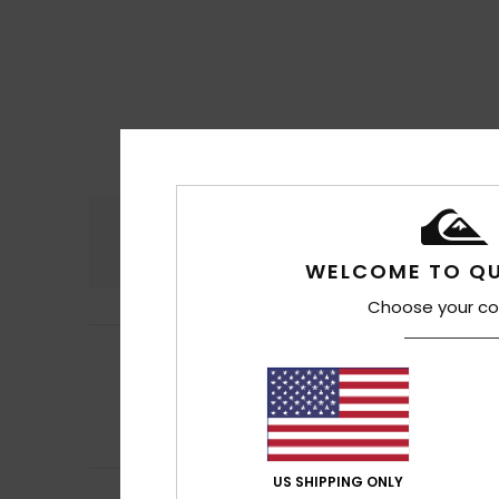
Conforto
Rela
4.8
WELCOME TO QU
Choose your co
Neil
10. Julho 2026
5
/5
Bom produto
Mostrar original - 
Conforto
: 5
Re
/5
Eu recomendo 
US SHIPPING ONLY
Neil
10. Julho 2026