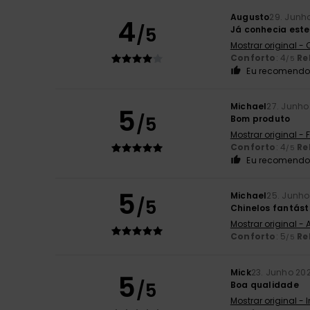
Augusto
29. Junh
4
/5
Já conhecia este
Mostrar original -
Conforto
: 4
Re
/5
Eu recomendo 
Michael
27. Junho
5
/5
Bom produto
Mostrar original -
Conforto
: 4
Re
/5
Eu recomendo 
5
Michael
25. Junho
/5
Chinelos fantást
Mostrar original -
Conforto
: 5
Re
/5
Mick
23. Junho 20
5
/5
Boa qualidade
Mostrar original - 