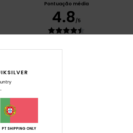
Pontuação média
4.8
/5
baseado em
19 avaliações verificadas
desde Fevereiro 2026
89% dos nossos clientes recomendam este produto
ção qualidade/preço
Tamanho
Mat
4.6
4
Muito pequeno
Demasiado grande
IKSILVER
untry
Inglês
lação qualidade/preço
: 5
Tamanho
: Grande
Material
: 5
Cor
: 
/5
/5
este produto
PT SHIPPING ONLY