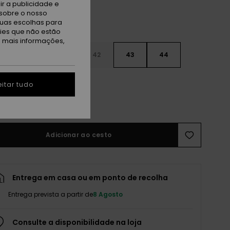
r a publicidade e
sobre o nosso
tuas escolhas para
kies que não estão
a mais informações,
9
40
41
42
43
44
5
46
47
itar tudo
r guia de tamanhos
Adicionar ao cesto
Entrega em casa ou em ponto de recolha
Entrega prevista a partir de
8 Agosto
Consulte a disponibilidade na loja