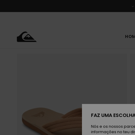
Avançar
para
a
informação
do
produto
HO
FAZ UMA ESCOLHA
Nós e os nossos parce
informações no teu di