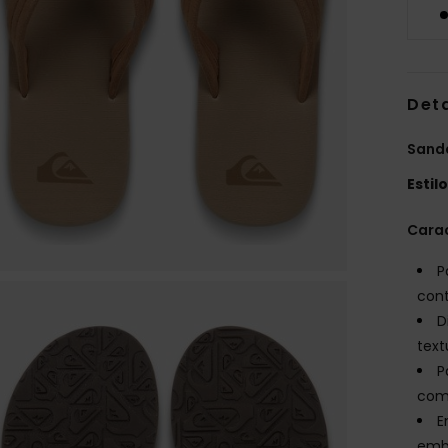
Det
Sand
Estil
Carac
P
con
D
text
P
com
E
embu