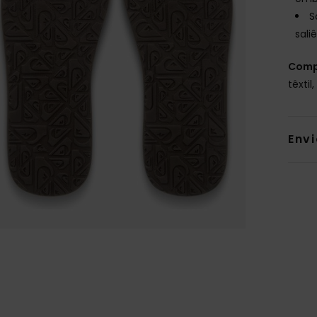
S
sali
Comp
têxtil
Env