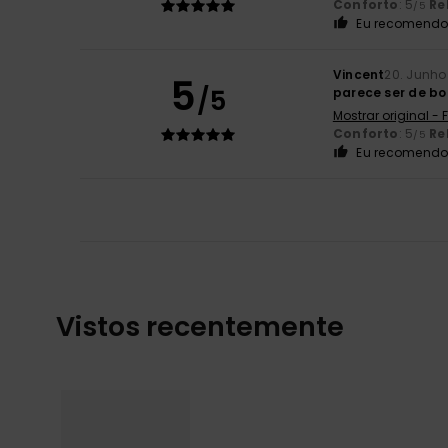
Conforto
: 5
Re
/5
Eu recomendo 
Vincent
20. Junho
5
/5
parece ser de bo
Mostrar original -
Conforto
: 5
Re
/5
Eu recomendo 
Vistos recentemente