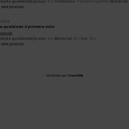
lação qualidade/preço
: 5
Tamanho
: Tamanho perfeito
Material
/5
este produto
 2026
a qualidade à primeira vista
 Francês
lação qualidade/preço
: 3
Material
: 5
Cor
: 5
/5
/5
/5
este produto
Verificado por
TrustVille