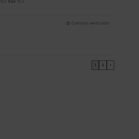
: 5
Cor
: 5
/5
/5
Compra verificada
1
2
>