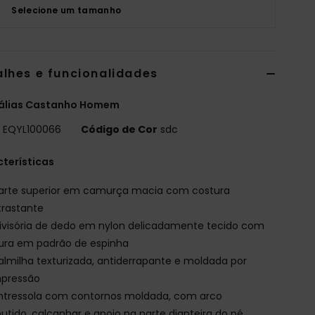
Selecione um tamanho
alhes e funcionalidades
álias Castanho Homem
o
EQYL100066
Código de Cor
sdc
terísticas
arte superior em camurça macia com costura
trastante
ivisória de dedo em nylon delicadamente tecido com
ura em padrão de espinha
almilha texturizada, antiderrapante e moldada por
pressão
ntressola com contornos moldada, com arco
tido, calcanhar e apoio na parte dianteira do pé