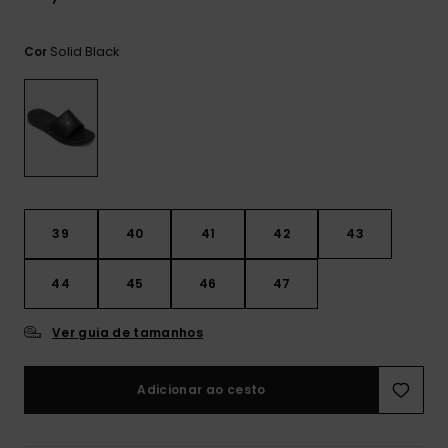
mais
frequentes e o
nosso
Solid Black
Cor
formulário de
contacto.
Consultar
as FAQ
39
40
41
42
43
44
45
46
47
Ver guia de tamanhos
Adicionar ao cesto