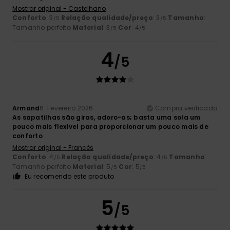
Mostrar original - Castelhano
Conforto
: 3
Relação qualidade/preço
: 3
Tamanho
:
/5
/5
Tamanho perfeito
Material
: 3
Cor
: 4
/5
/5
4
/5
Armand
6. Fevereiro 2026
Compra verificada
As sapatilhas são giras, adoro-as; basta uma sola um
pouco mais flexível para proporcionar um pouco mais de
conforto
Mostrar original - Francês
Conforto
: 4
Relação qualidade/preço
: 4
Tamanho
:
/5
/5
Tamanho perfeito
Material
: 5
Cor
: 5
/5
/5
Eu recomendo este produto
5
/5