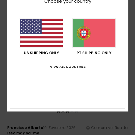
Choose your country
5
/5
US SHIPPING ONLY
PT SHIPPING ONLY
Miguel Jorge
28. Abril 2026
Compra verificada
Gostei de tudo menos o tamanho e pwueno
VIEW ALL COUNTRIES
Conforto
: 5
Relação qualidade/preço
: 5
Tamanho
:
/5
/5
Muito pequeno
Material
: 5
Cor
: 5
/5
/5
Eu recomendo este produto
3
/5
Francisco Alberto
10. Fevereiro 2026
Compra verificada
Isso magoa-me