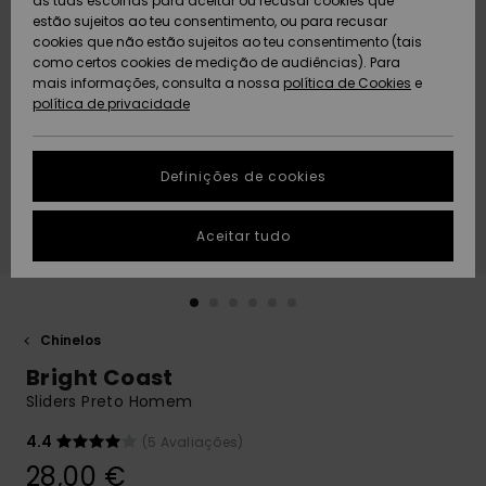
as tuas escolhas para aceitar ou recusar cookies que
Freedom
estão sujeitos ao teu consentimento, ou para recusar
cookies que não estão sujeitos ao teu consentimento (tais
AJUDA
Protecção de
como certos cookies de medição de audiências). Para
Artigos
Artigos
Community
dados
mais informações, consulta a nossa
recém-
recém-
política de Cookies
e
chegados
chegados
política de privacidade
SUSTAINABILITY
Guia de
tamanhos
LOCALIZADOR
Definições de cookies
Coleções
Highlights
DE LOJAS
Inicia uma
Aceitar tudo
CARTÃO
conversa para
PRESENTE
obteres a
resposta mais
rápida à tua
LISTA DE
pergunta.
DESEJO
Chinelos
Iniciar uma
Bright Coast
conversa
Sliders Preto Homem
Encontra
respostas
4.4
(5 Avaliações)
para as
28,00 €
perguntas