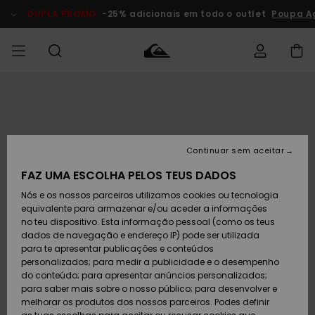
Avançar
para
DUPLA PROMO
-25% adicionais em todo o outlet
Poupa A
a
informação
do
produto
Acede à tua
HOMEM
Roupas
Roupas
Shop
Surf Shop
Artigos
Outlet
encomenda
Homem
Neve
Homem
Homem
MENINO
Envio
Acessórios
Acessórios
Artigos
Continuar sem aceitar
recém-
Surf Shop
Outlet
MULHER
chegados
Crianças
Artigos
Criança
FAZ UMA ESCOLHA PELOS TEUS DADOS
Devoluções
Neve
Nós e os nossos parceiros utilizamos cookies ou tecnologia
Calçado e
Calçado e
Criança
equivalente para armazenar e/ou aceder a informações
chinelos
chinelos
SURF
Pagamento
Highlights
Highlights
Outlet
no teu dispositivo. Esta informação pessoal (como os teus
Mulher
dados de navegação e endereço IP) pode ser utilizada
SNOW
Snow Shop
para te apresentar publicações e conteúdos
Cartão
Surfe/água
Surfe/água
Feminino
personalizados; para medir a publicidade e o desempenho
presente
Snow
Community
do conteúdo; para apresentar anúncios personalizados;
DUPLA
para saber mais sobre o nosso público; para desenvolver e
PROMO
melhorar os produtos dos nossos parceiros. Podes definir
Quiksilver
Snow
Neve
Highlights