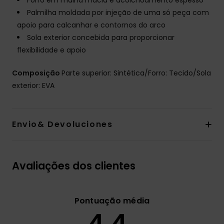
Forro em malha macia e acolchoamento espesso
Palmilha moldada por injeção de uma só peça com
apoio para calcanhar e contornos do arco
Sola exterior concebida para proporcionar
flexibilidade e apoio
Composição
Parte superior: Sintética/Forro: Tecido/Sola
exterior: EVA
Envio& Devoluciones
Avaliações dos clientes
Pontuação média
4.4