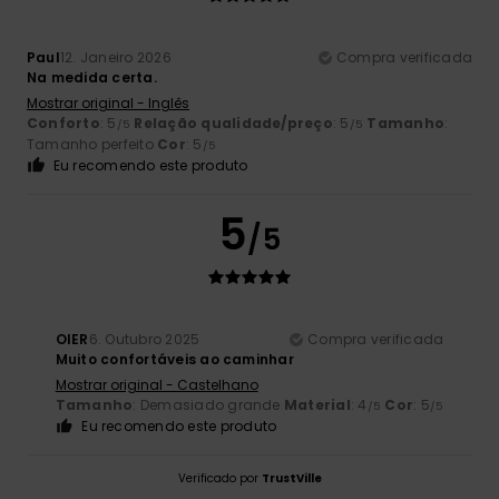
Paul
12. Janeiro 2026
Compra verificada
Na medida certa.
Mostrar original - Inglês
Conforto
: 5
Relação qualidade/preço
: 5
Tamanho
:
/5
/5
Tamanho perfeito
Cor
: 5
/5
Eu recomendo este produto
5
/5
OIER
6. Outubro 2025
Compra verificada
Muito confortáveis ao caminhar
Mostrar original - Castelhano
Tamanho
: Demasiado grande
Material
: 4
Cor
: 5
/5
/5
Eu recomendo este produto
Verificado por
TrustVille