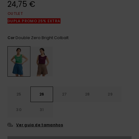
24,75 €
mais
frequentes e o
nosso
OUTLET
formulário de
DUPLA PROMO 25% EXTRA
contacto.
Consultar
Double Zero Bright Colbalt
Cor
as FAQ
25
26
27
28
29
30
31
Ver guia de tamanhos