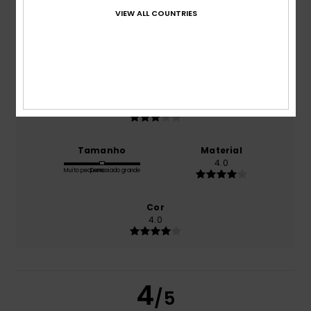
produto
VIEW ALL COUNTRIES
Conforto
5.0
Relação qualidade/preço
3.0
Tamanho
Material
4.0
Muito pequeno
Demasiado grande
Cor
4.0
4
/5