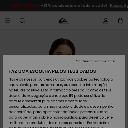
Avançar
para
DUPLA PROMO
-25% adicionais em todo o outlet
Poupa Ag
a
informação
do
produto
Acede à tua
HOMEM
Roupas
Roupas
Shop
Surf Shop
Artigos
Outlet
encomenda
Homem
Neve
Homem
Homem
MENINO
Envio
Acessórios
Acessórios
Artigos
Continuar sem aceitar
recém-
Surf Shop
Outlet
MULHER
chegados
Crianças
Artigos
Criança
FAZ UMA ESCOLHA PELOS TEUS DADOS
Devoluções
Neve
Nós e os nossos parceiros utilizamos cookies ou tecnologia
Calçado e
Calçado e
Criança
equivalente para armazenar e/ou aceder a informações
chinelos
chinelos
SURF
Pagamento
Highlights
Highlights
Outlet
no teu dispositivo. Esta informação pessoal (como os teus
Mulher
dados de navegação e endereço IP) pode ser utilizada
SNOW
Snow Shop
para te apresentar publicações e conteúdos
Cartão
Surfe/água
Surfe/água
Feminino
personalizados; para medir a publicidade e o desempenho
presente
Snow
Community
do conteúdo; para apresentar anúncios personalizados;
DUPLA
para saber mais sobre o nosso público; para desenvolver e
PROMO
melhorar os produtos dos nossos parceiros. Podes definir
Quiksilver
Snow
Neve
Highlights