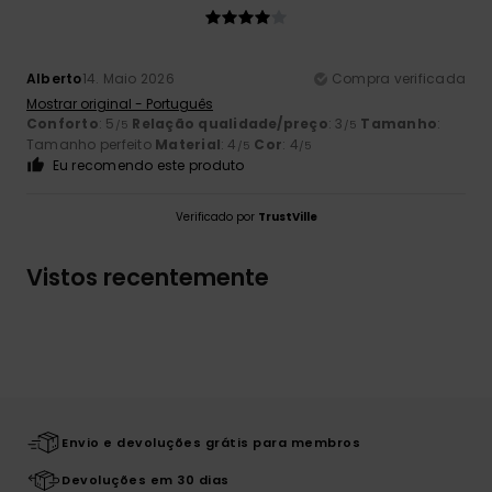
Alberto
14. Maio 2026
Compra verificada
Mostrar original - Português
Conforto
: 5
Relação qualidade/preço
: 3
Tamanho
:
/5
/5
Tamanho perfeito
Material
: 4
Cor
: 4
/5
/5
Eu recomendo este produto
Verificado por
TrustVille
Vistos recentemente
Envio e devoluções grátis para membros
Devoluções em 30 dias