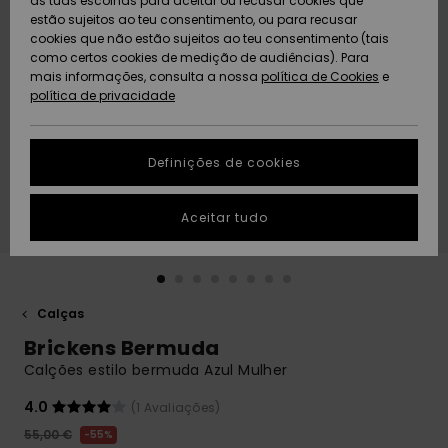
as tuas escolhas para aceitar ou recusar cookies que
Freedom
estão sujeitos ao teu consentimento, ou para recusar
cookies que não estão sujeitos ao teu consentimento (tais
AJUDA
Protecção de
como certos cookies de medição de audiências). Para
Artigos
Artigos
Community
dados
mais informações, consulta a nossa
recém-
recém-
política de Cookies
e
chegados
chegados
política de privacidade
SUSTAINABILITY
Guia de
tamanhos
LOCALIZADOR
Definições de cookies
Coleções
Highlights
DE LOJAS
Inicia uma
Aceitar tudo
CARTÃO
conversa para
PRESENTE
obteres a
resposta mais
rápida à tua
LISTA DE
pergunta.
DESEJO
Calças
Iniciar uma
Brickens Bermuda
conversa
Calções estilo bermuda Azul Mulher
Encontra
respostas
4.0
(1 Avaliações)
para as
55,00 €
55%
perguntas