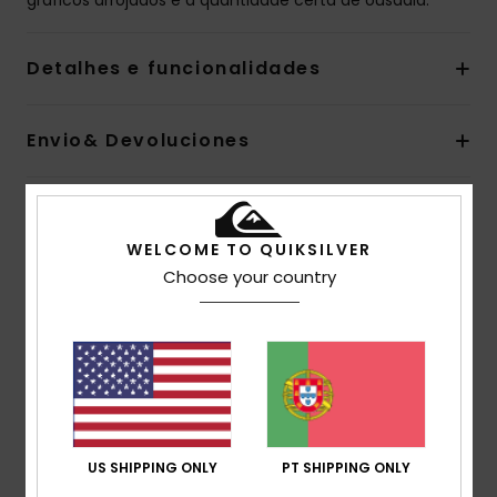
gráficos arrojados e a quantidade certa de ousadia.
Detalhes e funcionalidades
Envio& Devoluciones
Avaliações dos clientes
WELCOME TO QUIKSILVER
Choose your country
Pontuação média
4.0
/5
baseado em
1 avaliações verificadas
desde Maio
2026
US SHIPPING ONLY
PT SHIPPING ONLY
100% dos nossos clientes recomendam este