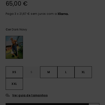
mais
65,00 €
frequentes e o
nosso
Paga 3 x 21,67 € sem juros com a
formulário de
contacto.
Consultar
Dark Navy
Cor
as FAQ
XS
S
M
L
XL
XXL
Ver guia de tamanhos