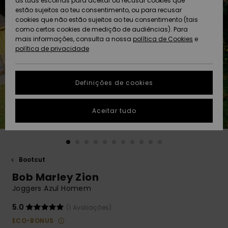
as tuas escolhas para aceitar ou recusar cookies que
Freedom
estão sujeitos ao teu consentimento, ou para recusar
cookies que não estão sujeitos ao teu consentimento (tais
AJUDA
Protecção de
como certos cookies de medição de audiências). Para
Artigos
Artigos
Community
dados
mais informações, consulta a nossa
recém-
recém-
política de Cookies
e
chegados
chegados
política de privacidade
SUSTAINABILITY
Guia de
tamanhos
LOCALIZADOR
Definições de cookies
Coleções
Highlights
DE LOJAS
Inicia uma
Aceitar tudo
CARTÃO
conversa para
PRESENTE
obteres a
resposta mais
rápida à tua
LISTA DE
pergunta.
DESEJO
Bootcut
Iniciar uma
Bob Marley Zion
conversa
Joggers Azul Homem
Encontra
respostas
5.0
(1 Avaliações)
para as
ECO-BONUS
perguntas