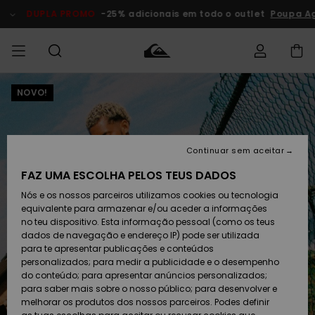
Avançar
para
DUPLA PROMO
-25% adicionais em todo o outlet
Poupa A
a
informação
do
produto
NOVO!
Acede à tua
HOMEM
Roupas
Roupas
Shop
Surf Shop
Artigos
Outlet
encomenda
Homem
Neve
Homem
Homem
MENINO
Envio
Acessórios
Acessórios
Artigos
Continuar sem aceitar
recém-
Surf Shop
Outlet
MULHER
chegados
Crianças
Artigos
Criança
FAZ UMA ESCOLHA PELOS TEUS DADOS
Devoluções
Neve
Nós e os nossos parceiros utilizamos cookies ou tecnologia
Calçado e
Calçado e
Criança
equivalente para armazenar e/ou aceder a informações
chinelos
chinelos
SURF
Pagamento
Highlights
Highlights
Outlet
no teu dispositivo. Esta informação pessoal (como os teus
Mulher
dados de navegação e endereço IP) pode ser utilizada
SNOW
Snow Shop
para te apresentar publicações e conteúdos
Cartão
Surfe/água
Surfe/água
Feminino
personalizados; para medir a publicidade e o desempenho
presente
Snow
Community
do conteúdo; para apresentar anúncios personalizados;
DUPLA
para saber mais sobre o nosso público; para desenvolver e
PROMO
melhorar os produtos dos nossos parceiros. Podes definir
Quiksilver
Snow
Neve
Highlights