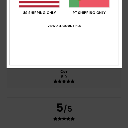
Conforto
5.0
US SHIPPING ONLY
PT SHIPPING ONLY
Relação qualidade/preço
VIEW ALL COUNTRIES
5.0
Tamanho
Material
5.0
Muito pequeno
Demasiado grande
Cor
5.0
5
/5