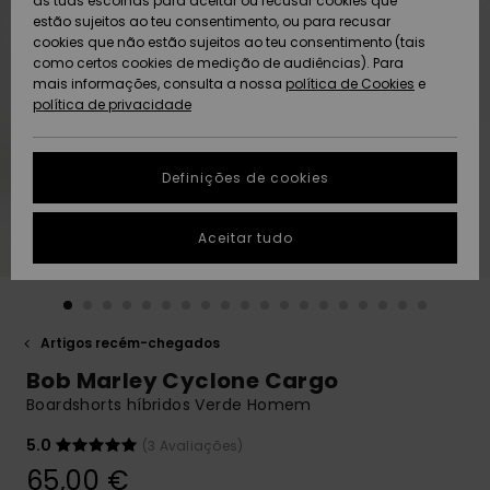
as tuas escolhas para aceitar ou recusar cookies que
Freedom
estão sujeitos ao teu consentimento, ou para recusar
cookies que não estão sujeitos ao teu consentimento (tais
AJUDA
Protecção de
como certos cookies de medição de audiências). Para
Artigos
Artigos
Community
dados
mais informações, consulta a nossa
recém-
recém-
política de Cookies
e
chegados
chegados
política de privacidade
SUSTAINABILITY
Guia de
tamanhos
LOCALIZADOR
Definições de cookies
Coleções
Highlights
DE LOJAS
Inicia uma
Aceitar tudo
CARTÃO
conversa para
PRESENTE
obteres a
resposta mais
rápida à tua
LISTA DE
pergunta.
DESEJO
Artigos recém-chegados
Iniciar uma
Bob Marley Cyclone Cargo
conversa
Boardshorts híbridos Verde Homem
Encontra
respostas
5.0
(3 Avaliações)
para as
65,00 €
perguntas