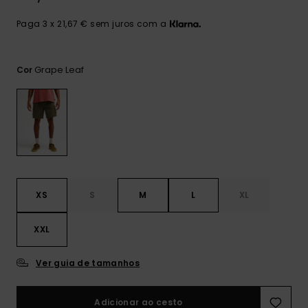
mais
frequentes e o
Paga 3 x 21,67 € sem juros com a
nosso
formulário de
contacto.
Grape Leaf
Cor
Consultar
as FAQ
XS
S
M
L
XL
XXL
Ver guia de tamanhos
Adicionar ao cesto