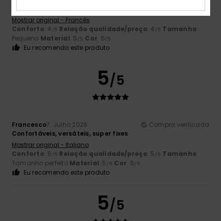
Um produto bonito e confortável
Mostrar original - Francês
Conforto
: 4
Relação qualidade/preço
: 4
Tamanho
:
/5
/5
Pequeno
Material
: 5
Cor
: 5
/5
/5
Eu recomendo este produto
5
/5
Francesco
7. Julho 2026
Compra verificada
Confortáveis, versáteis, super fixes
Mostrar original - Italiano
Conforto
: 5
Relação qualidade/preço
: 5
Tamanho
:
/5
/5
Tamanho perfeito
Material
: 5
Cor
: 5
/5
/5
Eu recomendo este produto
5
/5