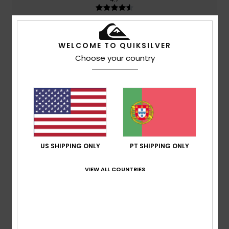
Relação qualidade/preço
4.0
WELCOME TO QUIKSILVER
Choose your country
Tamanho
Material
5.0
Muito pequeno
Demasiado grande
Cor
5.0
US SHIPPING ONLY
PT SHIPPING ONLY
VIEW ALL COUNTRIES
5
/5
Stefan
10. Julho 2026
Compra verificada