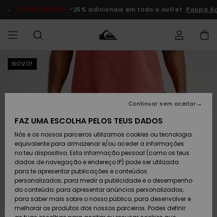
Avançar
para
DUPLA PROMO
-25% adicionais em todo o outlet
Poupa Ag
a
informação
do
produto
NOVO!
Acede à tua
HOMEM
Roupas
Roupas
Shop
Surf Shop
Artigos
Outlet
encomenda
Homem
Neve
Homem
Homem
MENINO
Envio
Acessórios
Acessórios
Artigos
Continuar sem aceitar
recém-
Surf Shop
Outlet
MULHER
chegados
Crianças
Artigos
Criança
FAZ UMA ESCOLHA PELOS TEUS DADOS
Devoluções
Neve
Nós e os nossos parceiros utilizamos cookies ou tecnologia
Calçado e
Calçado e
Criança
equivalente para armazenar e/ou aceder a informações
chinelos
chinelos
SURF
Pagamento
Highlights
Highlights
Outlet
no teu dispositivo. Esta informação pessoal (como os teus
Mulher
dados de navegação e endereço IP) pode ser utilizada
SNOW
Snow Shop
para te apresentar publicações e conteúdos
Cartão
Surfe/água
Surfe/água
Feminino
personalizados; para medir a publicidade e o desempenho
presente
Snow
Community
do conteúdo; para apresentar anúncios personalizados;
DUPLA
para saber mais sobre o nosso público; para desenvolver e
PROMO
melhorar os produtos dos nossos parceiros. Podes definir
Quiksilver
Snow
Neve
Highlights