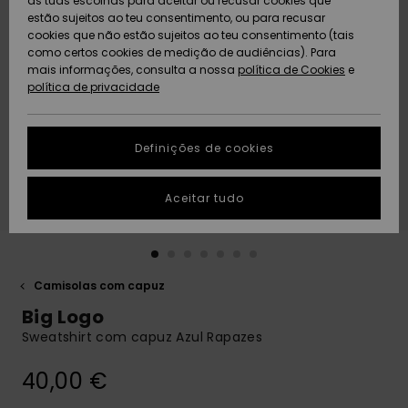
as tuas escolhas para aceitar ou recusar cookies que
Freedom
estão sujeitos ao teu consentimento, ou para recusar
cookies que não estão sujeitos ao teu consentimento (tais
AJUDA
Protecção de
como certos cookies de medição de audiências). Para
Artigos
Artigos
Community
dados
mais informações, consulta a nossa
recém-
recém-
política de Cookies
e
chegados
chegados
política de privacidade
SUSTAINABILITY
Guia de
tamanhos
LOCALIZADOR
Definições de cookies
Coleções
Highlights
DE LOJAS
Inicia uma
Aceitar tudo
CARTÃO
conversa para
PRESENTE
obteres a
resposta mais
rápida à tua
LISTA DE
pergunta.
DESEJO
Camisolas com capuz
Iniciar uma
Big Logo
conversa
Sweatshirt com capuz Azul Rapazes
Encontra
respostas
40,00 €
para as
perguntas