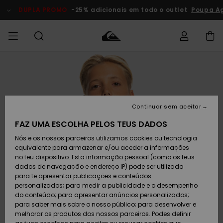
Avançar
para
DUPLA PROMO
-25% adicionais em todo o outlet
Poupa Ag
a
informação
do
produto
Acede à tua
HOMEM
Roupas
Roupas
Shop
Surf Shop
Artigos
Outlet
encomenda
Homem
Neve
Homem
Homem
MENINO
Envio
Acessórios
Acessórios
Artigos
Continuar sem aceitar
recém-
Surf Shop
Outlet
MULHER
chegados
Crianças
Artigos
Criança
FAZ UMA ESCOLHA PELOS TEUS DADOS
Devoluções
Neve
Nós e os nossos parceiros utilizamos cookies ou tecnologia
Calçado e
Calçado e
Criança
equivalente para armazenar e/ou aceder a informações
chinelos
chinelos
SURF
Pagamento
Highlights
Highlights
Outlet
no teu dispositivo. Esta informação pessoal (como os teus
Mulher
dados de navegação e endereço IP) pode ser utilizada
SNOW
Snow Shop
para te apresentar publicações e conteúdos
Cartão
Surfe/água
Surfe/água
Feminino
personalizados; para medir a publicidade e o desempenho
presente
Snow
Community
do conteúdo; para apresentar anúncios personalizados;
DUPLA
para saber mais sobre o nosso público; para desenvolver e
PROMO
melhorar os produtos dos nossos parceiros. Podes definir
Quiksilver
Snow
Neve
Highlights