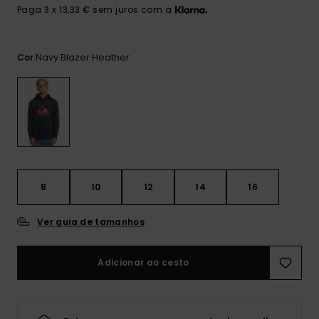
mais
Paga 3 x 13,33 € sem juros com a
frequentes e o
nosso
formulário de
contacto.
Navy Blazer Heather
Cor
Consultar
as FAQ
8
10
12
14
16
Ver guia de tamanhos
Adicionar ao cesto