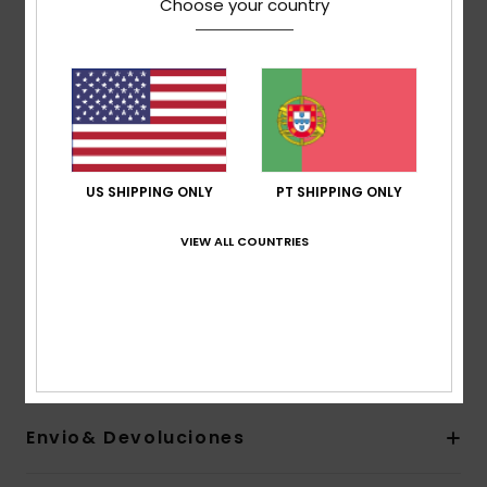
Choose your country
Costuras GBS (coladas e com ponto invisível) para
máxima flexibilidade e mínima entrada de água
Gola:
Meia gola
Mangas:
Mangas compridas
Fecho:
De enfiar pela cabeça
Outras características:
orifícios de drenagem
cortados a laser
US SHIPPING ONLY
PT SHIPPING ONLY
Laminação ecológica com cola à base de água
Reversível: Vire do avesso para obter uma
VIEW ALL COUNTRIES
combinação totalmente preta
Fio reciclado
Composição
[Tecido principal] 55% algodão, 45%
poliéster
Envio& Devoluciones