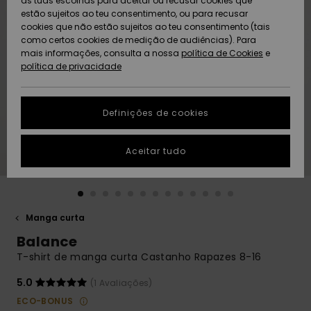
as tuas escolhas para aceitar ou recusar cookies que
Freedom
estão sujeitos ao teu consentimento, ou para recusar
cookies que não estão sujeitos ao teu consentimento (tais
AJUDA
Protecção de
como certos cookies de medição de audiências). Para
Artigos
Artigos
Community
dados
mais informações, consulta a nossa
recém-
recém-
política de Cookies
e
chegados
chegados
política de privacidade
SUSTAINABILITY
Guia de
tamanhos
LOCALIZADOR
Definições de cookies
Coleções
Highlights
DE LOJAS
Inicia uma
Aceitar tudo
CARTÃO
conversa para
PRESENTE
obteres a
resposta mais
rápida à tua
LISTA DE
pergunta.
DESEJO
Manga curta
Iniciar uma
Balance
conversa
T-shirt de manga curta Castanho Rapazes 8-16
Encontra
respostas
5.0
(1 Avaliações)
para as
ECO-BONUS
perguntas