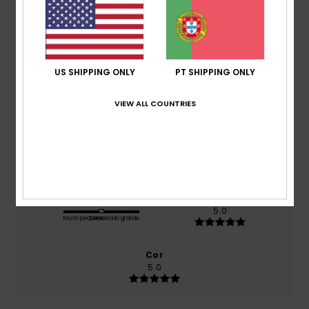
baseado em
1 avaliações verificadas
desde Julho
2026
100% dos nossos clientes recomendam este
produto
US SHIPPING ONLY
PT SHIPPING ONLY
Conforto
5.0
VIEW ALL COUNTRIES
Relação qualidade/preço
5.0
Tamanho
Material
5.0
Muito pequeno
Demasiado grande
Cor
5.0