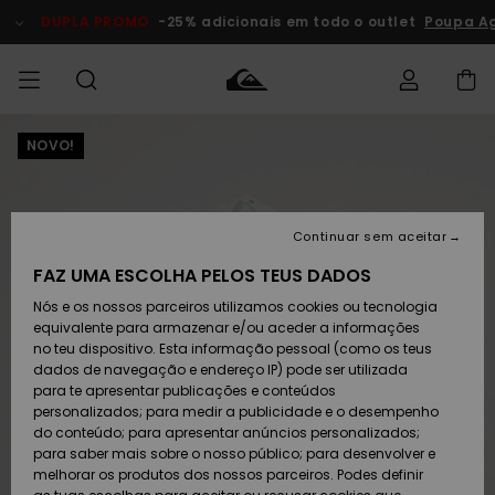
Avançar
para
DUPLA PROMO
-25% adicionais em todo o outlet
Poupa A
a
informação
do
produto
NOVO!
Acede à tua
HOMEM
Roupas
Roupas
Shop
Surf Shop
Artigos
Outlet
encomenda
Homem
Neve
Homem
Homem
MENINO
Envio
Acessórios
Acessórios
Artigos
Continuar sem aceitar
recém-
Surf Shop
Outlet
MULHER
chegados
Crianças
Artigos
Criança
FAZ UMA ESCOLHA PELOS TEUS DADOS
Devoluções
Neve
Nós e os nossos parceiros utilizamos cookies ou tecnologia
Calçado e
Calçado e
Criança
equivalente para armazenar e/ou aceder a informações
chinelos
chinelos
SURF
Pagamento
Highlights
Highlights
Outlet
no teu dispositivo. Esta informação pessoal (como os teus
Mulher
dados de navegação e endereço IP) pode ser utilizada
SNOW
Snow Shop
para te apresentar publicações e conteúdos
Cartão
Surfe/água
Surfe/água
Feminino
personalizados; para medir a publicidade e o desempenho
presente
Snow
Community
do conteúdo; para apresentar anúncios personalizados;
DUPLA
para saber mais sobre o nosso público; para desenvolver e
PROMO
melhorar os produtos dos nossos parceiros. Podes definir
Quiksilver
Snow
Neve
Highlights