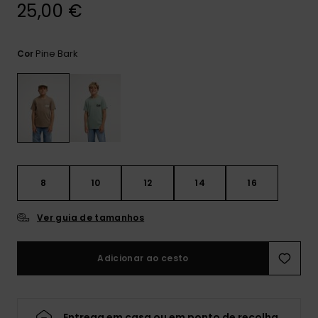
mais
25,00 €
frequentes e o
nosso
formulário de
Pine Bark
Cor
contacto.
Consultar
as FAQ
8
10
12
14
16
Ver guia de tamanhos
Adicionar ao cesto
Entrega em casa ou em ponto de recolha