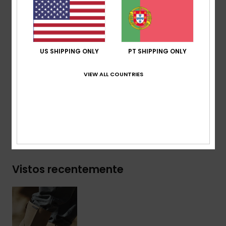
Parte superior:
cabedal em couro camurça macio
Forro:
forro de sherpa quente
Sola:
sola de eva espessa projetada para
flexibilidade e aderência.
US SHIPPING ONLY
PT SHIPPING ONLY
Composição
PEstampado superior: 94% couro
VIEW ALL COUNTRIES
camurça, 6% tecido / Forro: 100% pele sintética / Sola:
100% borracha esponjosa
Envio& Devoluciones
Vistos recentemente