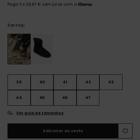
mais
Paga 3 x 26,67 € sem juros com a
frequentes e o
nosso
formulário de
contacto.
Kelp
Cor
Consultar
as FAQ
39
40
41
42
43
44
45
46
47
Ver guia de tamanhos
Adicionar ao cesto