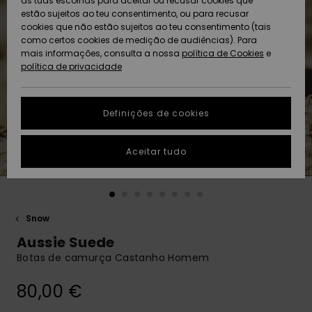
as tuas escolhas para aceitar ou recusar cookies que
Freedom
estão sujeitos ao teu consentimento, ou para recusar
cookies que não estão sujeitos ao teu consentimento (tais
AJUDA
Protecção de
como certos cookies de medição de audiências). Para
Artigos
Artigos
Community
dados
mais informações, consulta a nossa
recém-
recém-
política de Cookies
e
chegados
chegados
política de privacidade
SUSTAINABILITY
Guia de
tamanhos
LOCALIZADOR
Definições de cookies
Coleções
Highlights
DE LOJAS
Inicia uma
Aceitar tudo
CARTÃO
conversa para
PRESENTE
obteres a
resposta mais
rápida à tua
LISTA DE
pergunta.
DESEJO
Snow
Iniciar uma
Aussie Suede
conversa
Botas de camurça Castanho Homem
Encontra
respostas
80,00 €
para as
perguntas