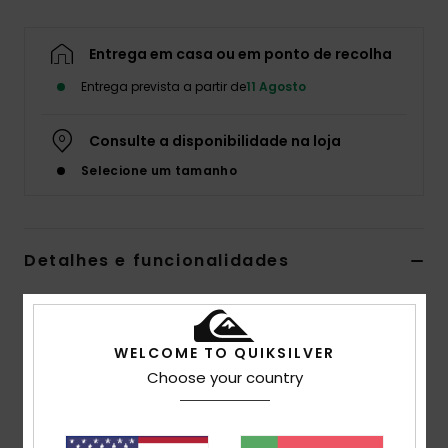
Entrega em casa ou em ponto de recolha
Entrega prevista a partir de
11 Agosto
Consulte a disponibilidade na loja
Selecione um tamanho
Detalhes e funcionalidades
Botas de camurça Castanho Homem
Estilo
EQYB700003
Código de Cor
klp
WELCOME TO QUIKSILVER
Choose your country
Características
Design superconfortável