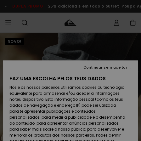
Avançar
para
DUPLA PROMO
-25% adicionais em todo o outlet
Poupa Ag
a
informação
do
produto
NOVO!
Acede à tua
HOMEM
Roupas
Roupas
Shop
Surf Shop
Artigos
Outlet
encomenda
Homem
Neve
Homem
Homem
MENINO
Envio
Acessórios
Acessórios
Artigos
Continuar sem aceitar
recém-
Surf Shop
Outlet
MULHER
chegados
Crianças
Artigos
Criança
FAZ UMA ESCOLHA PELOS TEUS DADOS
Devoluções
Neve
Nós e os nossos parceiros utilizamos cookies ou tecnologia
Calçado e
Calçado e
Criança
equivalente para armazenar e/ou aceder a informações
chinelos
chinelos
SURF
Pagamento
Highlights
Highlights
Outlet
no teu dispositivo. Esta informação pessoal (como os teus
Mulher
dados de navegação e endereço IP) pode ser utilizada
SNOW
Snow Shop
para te apresentar publicações e conteúdos
Cartão
Surfe/água
Surfe/água
Feminino
personalizados; para medir a publicidade e o desempenho
presente
Snow
Community
do conteúdo; para apresentar anúncios personalizados;
DUPLA
para saber mais sobre o nosso público; para desenvolver e
PROMO
melhorar os produtos dos nossos parceiros. Podes definir
Quiksilver
Snow
Neve
Highlights