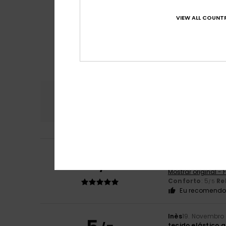
VIEW ALL COUNTR
Conforto
Rela
5.0
Vivien
2. Fevereiro
5
/5
o lycra ideal
Mostrar original -
Conforto
: 5
Re
/5
Eu recomendo 
Inès
19. Novembro
tecido elástico 