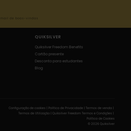
-mail de boas-vindas
QUIKSILVER
Quiksilver Freedom Benefits
Cartão presente
Desconto para estudantes
Blog
Configuração de cookies |
Política de Privacidade |
Termos de venda |
Termos de Utilizaçâo |
Quiksilver Freedom Termos e Condições |
Política de Cookies
© 2026 Quiksilver