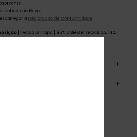
bsorvente
esenhado no Havai
escarregar a
Declaração de Conformidade
osição
[Tecido principal] 86% poliéster reciclado, 14%
ano
io& Devoluciones
antia