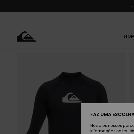
Avançar
para
a
informação
do
produto
HO
FAZ UMA ESCOLHA
Nós e os nossos parce
informações no teu di