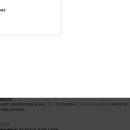
5.0
IES
/5
baseado em
3 avaliações verificadas
desde Novembro 2025
100% dos nossos clientes recomendam este produto
ção qualidade/preço
Tamanho
Mat
5.0
5
Muito pequeno
Demasiado grande
 2026
 Francês
lação qualidade/preço
: 5
Tamanho
: Tamanho perfeito
Material
/5
este produto
 2025
agradável ao toque, bom corte