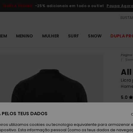
DUPLA PROMO
-25% adicionais em todo o outlet
Poupa Agor
SUSTAI
MEM
MENINO
MULHER
SURF
SNOW
DUPLA P
Página 
Swim
Al
Licra
Home
5.0
ECO-
40,
 PELOS TEUS DADOS
C
iros utilizamos cookies ou tecnologia equivalente para armazenar 
Paga 3
spositivo. Esta informação pessoal (como os teus dados de navega