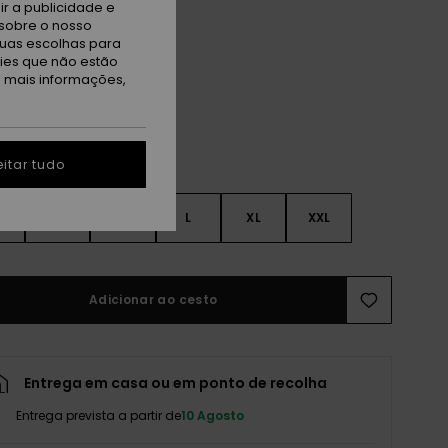
r a publicidade e
sobre o nosso
tuas escolhas para
ack
kies que não estão
a mais informações,
itar tudo
S
S
M
L
XL
XXL
Adicionar ao cesto
Entrega em casa ou em ponto de recolha
Entrega prevista a partir de
10 Agosto