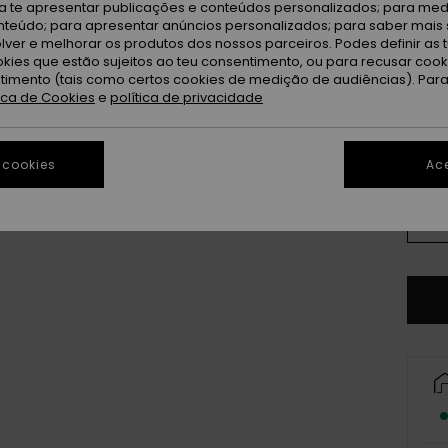
ra te apresentar publicações e conteúdos personalizados; para medi
eúdo; para apresentar anúncios personalizados; para saber mais 
lver e melhorar os produtos dos nossos parceiros. Podes definir as 
Bl
Cor
okies que estão sujeitos ao teu consentimento, ou para recusar coo
ntimento (tais como certos cookies de medição de audiências). Par
tica de Cookies
e
política de privacidade
 cookies
Ace
X