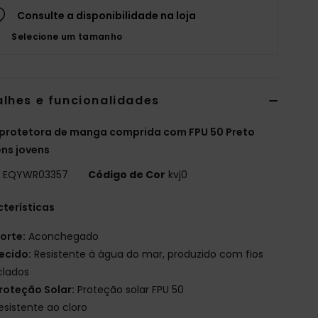
Consulte a disponibilidade na loja
Selecione um tamanho
alhes e funcionalidades
 protetora de manga comprida com FPU 50 Preto
ns jovens
o
EQYWR03357
Código de Cor
kvj0
terísticas
orte:
Aconchegado
ecido:
Resistente à água do mar, produzido com fios
clados
roteção Solar:
Proteção solar FPU 50
esistente ao cloro