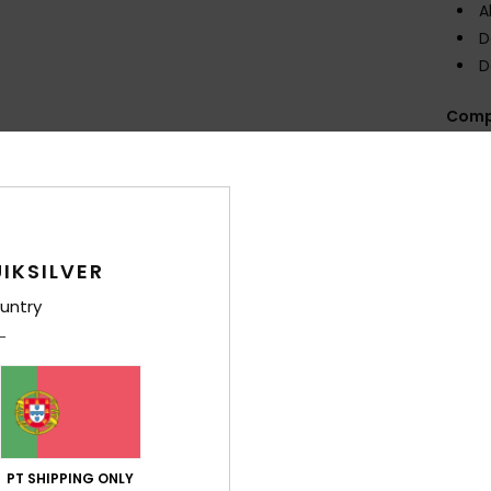
A
D
D
Comp
elast
Env
IKSILVER
Gar
untry
PT SHIPPING ONLY
Pontuação média