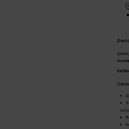
Det
Licra
Home
Estil
Carac
C
T
reci
P
R