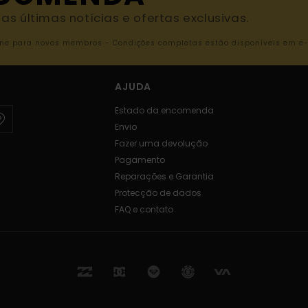
s últimas notícias e ofertas exclusivas.
nline para novos membros - Condições completas estão disponíveis em e
AJUDA
Estado da encomenda
Envio
Fazer uma devolução
Pagamento
Reparações e Garantia
Protecção de dados
FAQ e contato