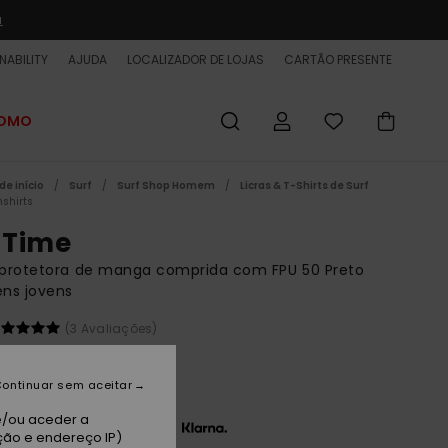
a
NABILITY
AJUDA
LOCALIZADOR DE LOJAS
CARTÃO PRESENTE
ROMO
de início
Surf
Surf Shop Homem
Licras & T-Shirts de Surf
shirts
l Time
 protetora de manga comprida com FPU 50 Preto
ns jovens
(3 Avaliações)
BONUS
00 €
ontinuar sem aceitar
e/ou aceder a
 x 13,33 € sem juros com a
ção e endereço IP)