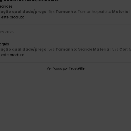
 Francês
lação qualidade/preço
: 5
Tamanho
: Tamanho perfeito
Material
/5
este produto
ro 2025
Inglês
lação qualidade/preço
: 5
Tamanho
: Grande
Material
: 5
Cor
: 
/5
/5
este produto
Verificado por
TrustVille