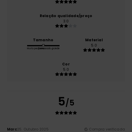
Relação qualidade/preço
3.0
Tamanho
Material
5.0
Muito pequeno
Demasiado grande
Cor
5.0
5
/5
Marc
25. Outubro 2025
Compra verificada