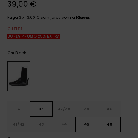
39,00 €
mais
frequentes e o
nosso
Paga 3 x 13,00 € sem juros com a
formulário de
contacto.
OUTLET
Consultar
DUPLA PROMO 25% EXTRA
as FAQ
Black
Cor
4
36
37/38
39
40
41/42
43
44
45
46