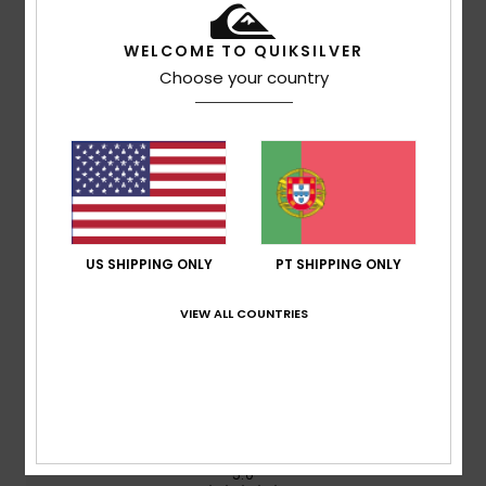
WELCOME TO QUIKSILVER
Garantia
Choose your country
Avaliações dos clientes
Pontuação média
5.0
US SHIPPING ONLY
PT SHIPPING ONLY
/5
VIEW ALL COUNTRIES
baseado em
1 avaliações verificadas
desde
Outubro 2025
0% dos nossos clientes recomendam este produto
Conforto
5.0