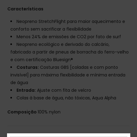
Características
Neopreno StretchFlight para maior aquecimento e
conforto sem sacrificar a flexibilidade
Menos 24% de emissões de CO2 por fato de surf
Neopreno ecológico e derivado do calcário,
fabricado a partir de pneus de borracha do ferro-velho
e com certificação Bluesign®
Costuras:
Costuras GBS [coladas e com ponto
invisível] para máxima flexibilidade e mínima entrada
de água
Entrada:
Ajuste com fita de velcro
Colas à base de água, não tóxicas, Aqua Alpha
Composição
100% nylon
Envio& Devoluciones