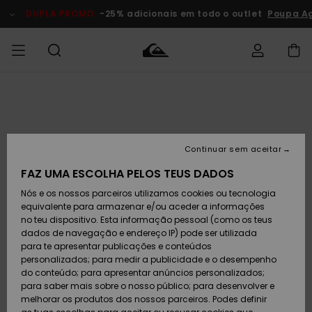
Avançar
para
DUPLA PROMO
-25% adicionais em todo o outlet
Poupa Ag
a
informação
do
produto
Acede à tua
HOMEM
Roupas
Roupas
Shop
Surf Shop
Artigos
Outlet
encomenda
Homem
Neve
Homem
Homem
MENINO
Envio
Acessórios
Acessórios
Artigos
Continuar sem aceitar
recém-
Surf Shop
Outlet
MULHER
chegados
Crianças
Artigos
Criança
FAZ UMA ESCOLHA PELOS TEUS DADOS
Devoluções
Neve
Nós e os nossos parceiros utilizamos cookies ou tecnologia
Calçado e
Calçado e
Criança
equivalente para armazenar e/ou aceder a informações
chinelos
chinelos
SURF
Pagamento
Highlights
Highlights
Outlet
no teu dispositivo. Esta informação pessoal (como os teus
Mulher
dados de navegação e endereço IP) pode ser utilizada
SNOW
Snow Shop
para te apresentar publicações e conteúdos
Cartão
Surfe/água
Surfe/água
Feminino
personalizados; para medir a publicidade e o desempenho
presente
Snow
Community
do conteúdo; para apresentar anúncios personalizados;
DUPLA
para saber mais sobre o nosso público; para desenvolver e
PROMO
melhorar os produtos dos nossos parceiros. Podes definir
Quiksilver
Snow
Neve
Highlights