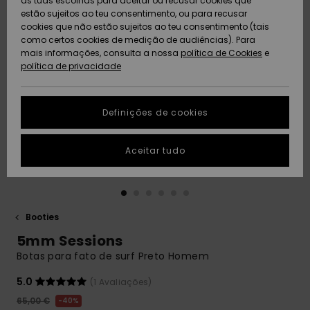
as tuas escolhas para aceitar ou recusar cookies que
Freedom
estão sujeitos ao teu consentimento, ou para recusar
cookies que não estão sujeitos ao teu consentimento (tais
AJUDA
Protecção de
como certos cookies de medição de audiências). Para
Artigos
Artigos
Community
dados
mais informações, consulta a nossa
recém-
recém-
política de Cookies
e
chegados
chegados
política de privacidade
SUSTAINABILITY
Guia de
tamanhos
LOCALIZADOR
Definições de cookies
Coleções
Highlights
DE LOJAS
Inicia uma
Aceitar tudo
CARTÃO
conversa para
PRESENTE
obteres a
resposta mais
rápida à tua
LISTA DE
pergunta.
DESEJO
Booties
Iniciar uma
5mm Sessions
conversa
Botas para fato de surf Preto Homem
Encontra
respostas
5.0
(1 Avaliações)
para as
65,00 €
40%
perguntas