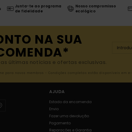
Junta-te ao programa
Nosso compromisso
s
de fidelidade
ecológico
ONTO NA SUA
NCOMENDA*
s últimas notícias e ofertas exclusivas.
nline para novos membros - Condições completas estão disponíveis em e
AJUDA
Estado da encomenda
Envio
Fazer uma devolução
Pagamento
Reparações e Garantia