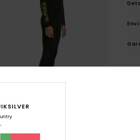
Det
Env
Gar
IKSILVER
untry