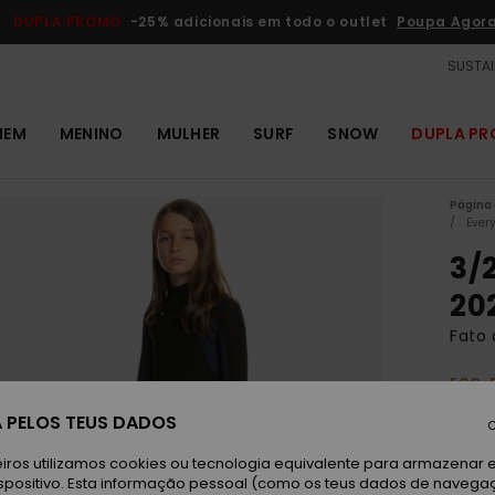
DUPLA PROMO
-25% adicionais em todo o outlet
Poupa Agor
SUSTAI
MEM
MENINO
MULHER
SURF
SNOW
DUPLA P
Página 
Ever
3/
20
Fato 
ECO-
200,0
 PELOS TEUS DADOS
C
120
iros utilizamos cookies ou tecnologia equivalente para armazenar 
spositivo. Esta informação pessoal (como os teus dados de navega
Paga 