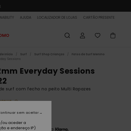
a
NABILITY
AJUDA
LOCALIZADOR DE LOJAS
CARTÃO PRESENTE
ROMO
de início
Surf
Surf Shop Crianças
Fatos de Surf Menino
yday Sessions
2mm Everyday Sessions
22
de surf com fecho no peito Multi Rapazes
BONUS
0 €
40%
ontinuar sem aceitar
,00 €
e/ou aceder a
ção e endereço IP)
3 x 40,00 € sem juros com a