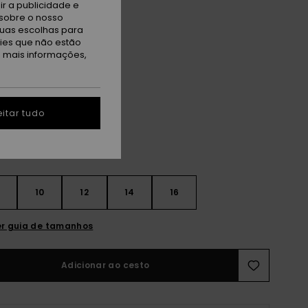
r a publicidade e
sobre o nosso
ET
tuas escolhas para
 PROMO 25% EXTRA
kies que não estão
a mais informações,
ack/dark Navy
itar tudo
10
12
14
16
r guia de tamanhos
Adicionar ao cesto