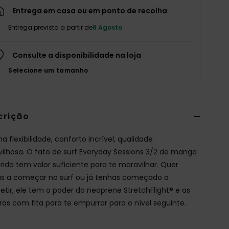
Entrega em casa ou em ponto de recolha
Entrega prevista a partir de
8 Agosto
Consulte a disponibilidade na loja
Selecione um tamanho
crição
 flexibilidade, conforto incrível, qualidade
ilhosa. O fato de surf Everyday Sessions 3/2 de manga
ida tem valor suficiente para te maravilhar. Quer
as a começar no surf ou já tenhas começado a
tir, ele tem o poder do neoprene StretchFlight® e as
ras com fita para te empurrar para o nível seguinte.