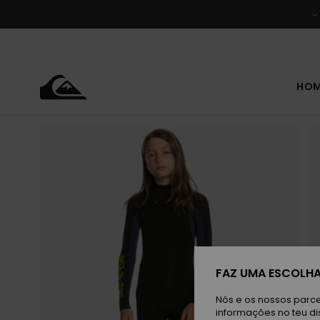
Avançar
para
a
informação
do
produto
HO
FAZ UMA ESCOLHA
Nós e os nossos parce
informações no teu di