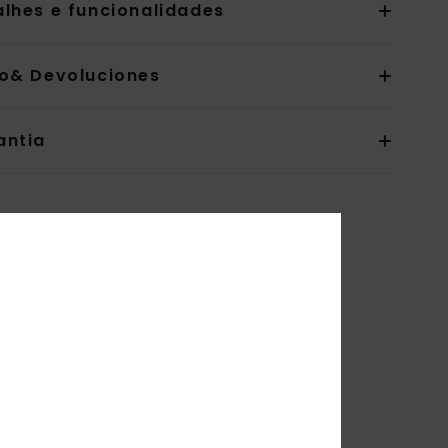
alhes e funcionalidades
io& Devoluciones
antia