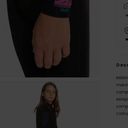
Des
Máxima
marav
compr
estej
compe
costu