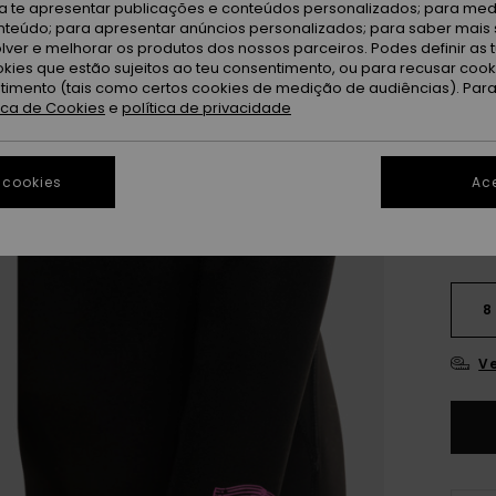
ra te apresentar publicações e conteúdos personalizados; para medi
eúdo; para apresentar anúncios personalizados; para saber mais 
OUTL
lver e melhorar os produtos dos nossos parceiros. Podes definir as 
DUPLA
okies que estão sujeitos ao teu consentimento, ou para recusar coo
ntimento (tais como certos cookies de medição de audiências). Par
tica de Cookies
e
política de privacidade
Bl
Cor
 cookies
Ace
8
Ve