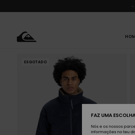
Avançar
para
a
informação
do
produto
HO
ESGOTADO
FAZ UMA ESCOLHA
Nós e os nossos parce
informações no teu di