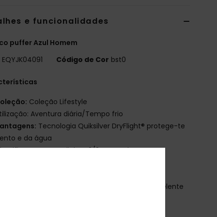
alhes e funcionalidades
co puffer Azul Homem
o
EQYJK04091
Código de Cor
bst0
terísticas
oleção:
Coleção Lifestyle
tilização: Aventura diária/Tempo frio
antagens:
Tecnologia Quiksilver DryFlight® protege-te
ento e da água
lassificação WarmFlight®: 3/3 para calor extra e
amento respirável
eso de enchimento:
400g polyfil
ade Better: Impermeabilizante: Tratamento repelente
água sem PFC e de longa duração
ecido:
Bombazina de algodão [180 g/m2]