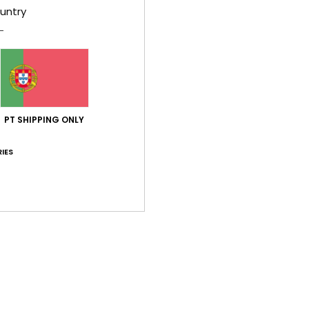
C
untry
G
M
F
B
B
F
PT SHIPPING ONLY
V
O
IES
B
Comp
Env