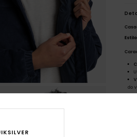
Det
Casa
Estil
Carac
C
U
V
do v
C
isol
P
M
de 
IKSILVER
T