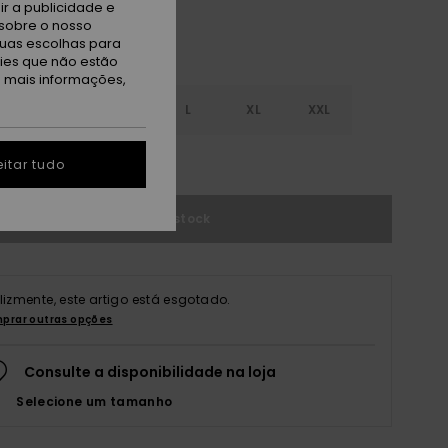
r a publicidade e
sobre o nosso
tuas escolhas para
kies que não estão
a mais informações,
S
S
M
L
XL
XXL
r guia de tamanhos
itar tudo
Sem stock
elizmente, este artigo está esgotado.
prar outras opções
Consulte a disponibilidade na loja
Selecione um tamanho