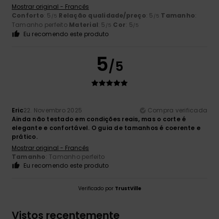
Mostrar original - Francês
Conforto
: 5
Relação qualidade/preço
: 5
Tamanho
:
/5
/5
Tamanho perfeito
Material
: 5
Cor
: 5
/5
/5
Eu recomendo este produto
5
/5
Eric
22. Novembro 2025
Compra verificada
Ainda não testado em condições reais, mas o corte é
elegante e confortável. O guia de tamanhos é coerente e
prático.
Mostrar original - Francês
Tamanho
: Tamanho perfeito
Eu recomendo este produto
Verificado por
TrustVille
Vistos recentemente