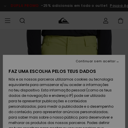
Avançar
para
DUPLA PROMO
-25% adicionais em todo o outlet
Poupa A
a
informação
do
produto
Acede à tua
HOMEM
Roupas
Roupas
Shop
Surf Shop
Artigos
Outlet
encomenda
Homem
Neve
Homem
Homem
MENINO
Envio
Acessórios
Acessórios
Artigos
Continuar sem aceitar
recém-
Surf Shop
Outlet
MULHER
chegados
Crianças
Artigos
Criança
FAZ UMA ESCOLHA PELOS TEUS DADOS
Devoluções
Neve
Nós e os nossos parceiros utilizamos cookies ou tecnologia
Calçado e
Calçado e
Criança
equivalente para armazenar e/ou aceder a informações
chinelos
chinelos
SURF
Pagamento
Highlights
Highlights
Outlet
no teu dispositivo. Esta informação pessoal (como os teus
Mulher
dados de navegação e endereço IP) pode ser utilizada
SNOW
Snow Shop
para te apresentar publicações e conteúdos
Cartão
Surfe/água
Surfe/água
Feminino
personalizados; para medir a publicidade e o desempenho
presente
Snow
Community
do conteúdo; para apresentar anúncios personalizados;
DUPLA
para saber mais sobre o nosso público; para desenvolver e
PROMO
melhorar os produtos dos nossos parceiros. Podes definir
Quiksilver
Snow
Neve
Highlights