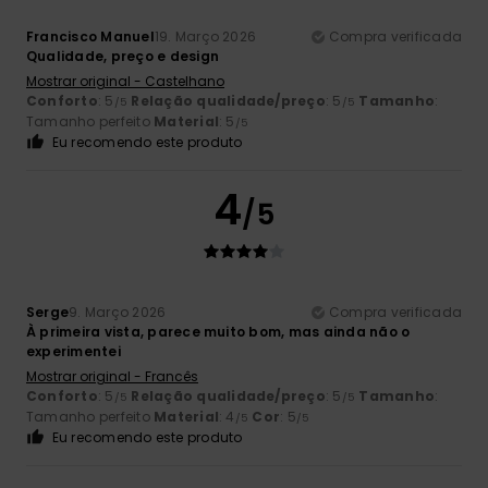
Francisco Manuel
19. Março 2026
Compra verificada
Qualidade, preço e design
Mostrar original - Castelhano
Conforto
: 5
Relação qualidade/preço
: 5
Tamanho
:
/5
/5
Tamanho perfeito
Material
: 5
/5
Eu recomendo este produto
4
/5
Serge
9. Março 2026
Compra verificada
À primeira vista, parece muito bom, mas ainda não o
experimentei
Mostrar original - Francês
Conforto
: 5
Relação qualidade/preço
: 5
Tamanho
:
/5
/5
Tamanho perfeito
Material
: 4
Cor
: 5
/5
/5
Eu recomendo este produto