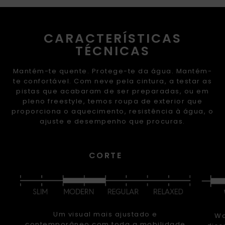
CARACTERÍSTICAS
TÉCNICAS
Mantém-te quente. Protege-te da água. Mantém-
te confortável. Com neve pela cintura, a testar as
pistas que acabaram de ser preparadas, ou em
pleno freestyle, temos roupa de exterior que
proporciona o aquecimento, resistência à água, o
ajuste e desempenho que procuras.
CORTE
Um visual mais ajustado e
Wa
contemporâneo com toda a mobilidade