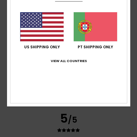
Conforto
4.5
Relação qualidade/preço
4.3
US SHIPPING ONLY
PT SHIPPING ONLY
Tamanho
Material
4.3
VIEW ALL COUNTRIES
Muito pequeno
Demasiado grande
Cor
4.6
5
/5