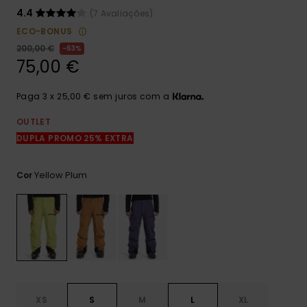
mais
4.4
(7 Avaliações)
frequentes e o
nosso
ECO-BONUS
formulário de
200,00 €
63%
contacto.
75,00 €
Consultar
as FAQ
Paga 3 x 25,00 € sem juros com a
OUTLET
DUPLA PROMO 25% EXTRA
Yellow Plum
Cor
XS
S
M
L
XL