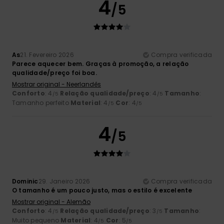
4
/5
As
21. Fevereiro 2026
Compra verificada
Parece aquecer bem. Graças à promoção, a relação
qualidade/preço foi boa.
Mostrar original - Neerlandês
Conforto
: 4
Relação qualidade/preço
: 4
Tamanho
:
/5
/5
Tamanho perfeito
Material
: 4
Cor
: 4
/5
/5
4
/5
Dominic
29. Janeiro 2026
Compra verificada
O tamanho é um pouco justo, mas o estilo é excelente
Mostrar original - Alemão
Conforto
: 4
Relação qualidade/preço
: 3
Tamanho
:
/5
/5
Muito pequeno
Material
: 4
Cor
: 5
/5
/5