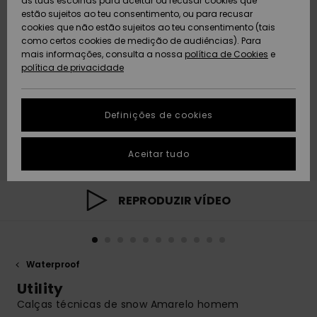
as tuas escolhas para aceitar ou recusar cookies que
Freedom
estão sujeitos ao teu consentimento, ou para recusar
cookies que não estão sujeitos ao teu consentimento (tais
AJUDA
Protecção de
como certos cookies de medição de audiências). Para
Artigos
Artigos
Community
dados
mais informações, consulta a nossa
recém-
recém-
política de Cookies
e
chegados
chegados
política de privacidade
SUSTAINABILITY
Guia de
tamanhos
LOCALIZADOR
Definições de cookies
Coleções
Highlights
DE LOJAS
Inicia uma
Aceitar tudo
CARTÃO
conversa para
PRESENTE
obteres a
resposta mais
rápida à tua
REPRODUZIR VÍDEO
LISTA DE
pergunta.
DESEJO
Iniciar uma
conversa
Waterproof
Encontra
respostas
Utility
para as
Calças técnicas de snow Amarelo homem
perguntas