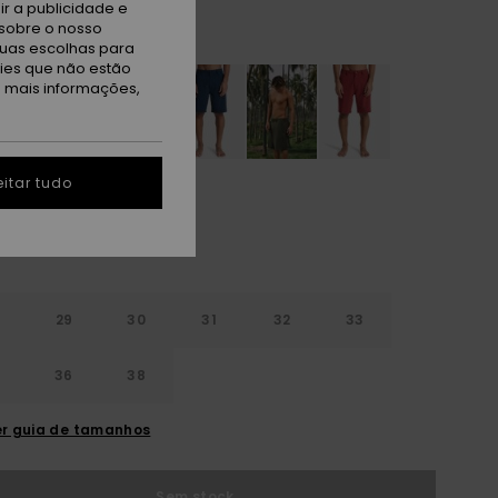
r a publicidade e
sobre o nosso
uesteel
tuas escolhas para
kies que não estão
a mais informações,
itar tudo
29
30
31
32
33
4
36
38
r guia de tamanhos
Sem stock