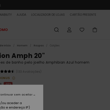
a
NABILITY
AJUDA
LOCALIZADOR DE LOJAS
CARTÃO PRESENTE
ROMO
de início
Homem
Roupas
Calções
ion Amph 20"
ões de banho pelo joelho Amphibian Azul homem
(133 Avaliações)
BONUS
 €
63%
75 €
ontinuar sem aceitar
ET
e/ou aceder a
 PROMO 25% EXTRA
ção e endereço IP)