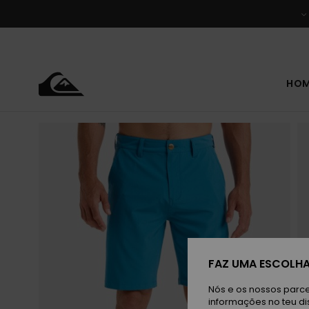
Avançar
para
a
informação
do
produto
HO
FAZ UMA ESCOLHA
Nós e os nossos parce
informações no teu di