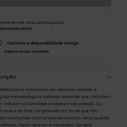
elizmente, este artigo está esgotado.
prar outras opções
Consulte a disponibilidade na loja
Selecione um tamanho
crição
bido para o movimento em terrenos variáveis e
ções meteorológicas instáveis. Materiais que controlam
or, reduzem a humidade e respiram sob pressão. Da
 à neve e ao mar, comprovado em locais que não
am hesitações. Quente quando está frio. Seco quando
molhado. Fresco quando é necessário. Sempre