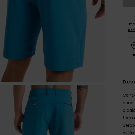
Inf
Com
Des
Conce
condi
o cal
terra
perdo
está 