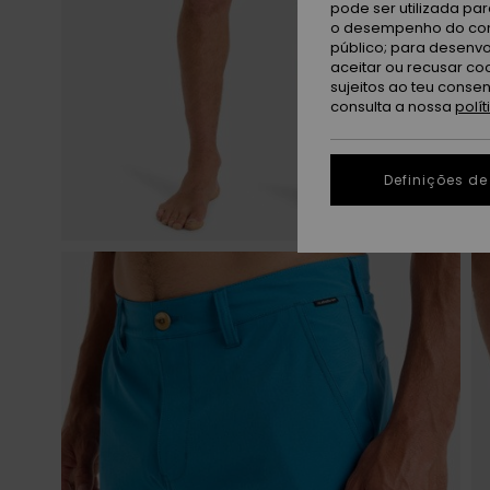
pode ser utilizada pa
o desempenho do cont
público; para desenvo
aceitar ou recusar co
sujeitos ao teu conse
consulta a nossa
polí
Definições de