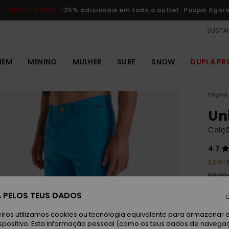
DUPLA PROMO
-25% adicionais em todo o outlet
Poupa Agor
SUSTAI
MEM
MENINO
MULHER
SURF
SNOW
DUPLA P
Página 
Un
Calç
4.7
ECO-
50,00
18,
 PELOS TEUS DADOS
C
OUTL
iros utilizamos cookies ou tecnologia equivalente para armazenar 
DUPLA
spositivo. Esta informação pessoal (como os teus dados de navega