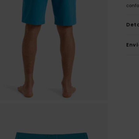
confo
Det
Env