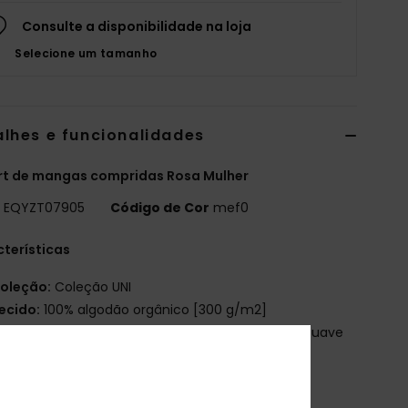
Consulte a disponibilidade na loja
Selecione um tamanho
alhes e funcionalidades
rt de mangas compridas Rosa Mulher
o
EQYZT07905
Código de Cor
mef0
terísticas
oleção:
Coleção UNI
ecido:
100% algodão orgânico [300 g/m2]
avagem:
Lavagem pesada para uma sensação suave
oque e um aspeto vintage
orte:
Oversized
ola:
Meia gola