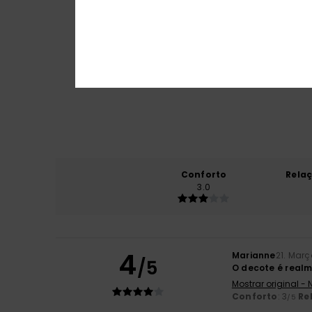
Conforto
Rela
3.0
4
Marianne
21. Mar
/5
O decote é real
Mostrar original -
Conforto
: 3
Re
/5