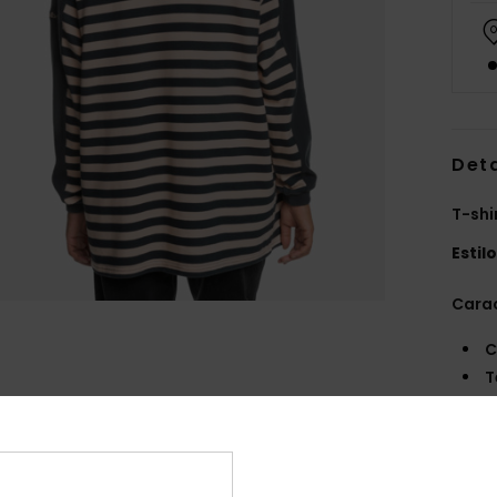
Det
T-shi
Estil
Carac
C
T
L
ao t
C
G