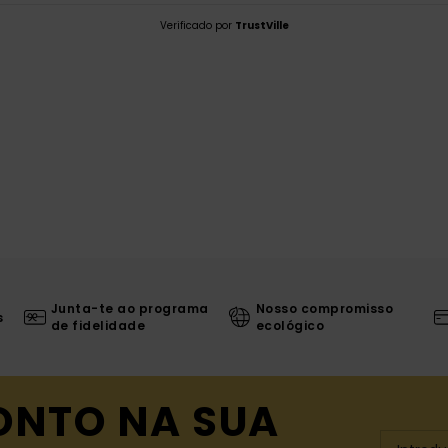
Verificado por
TrustVille
Junta-te ao programa
Nosso compromisso
s
de fidelidade
ecológico
ONTO NA SUA