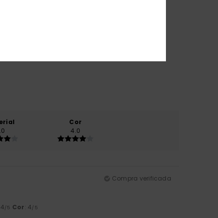
erial
Cor
.0
4.0
Compra verificada
 4
Cor
: 4
/5
/5