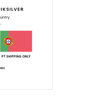
M
IKSILVER
E
peit
untry
E
lado
O
B
est
C
PT SHIPPING ONLY
Comp
IES
Env