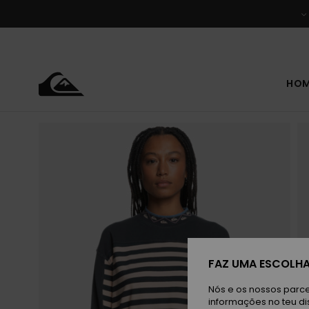
Avançar
para
a
informação
do
produto
HO
FAZ UMA ESCOLHA
Nós e os nossos parce
informações no teu di