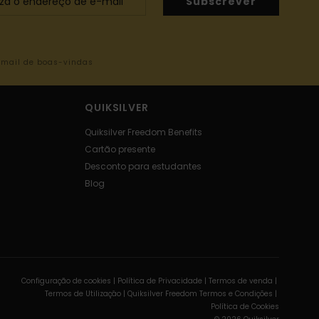
Subscrever
-mail de boas-vindas
QUIKSILVER
Quiksilver Freedom Benefits
Cartão presente
Desconto para estudantes
Blog
Configuração de cookies |
Política de Privacidade |
Termos de venda |
Termos de Utilizaçâo |
Quiksilver Freedom Termos e Condições |
Política de Cookies