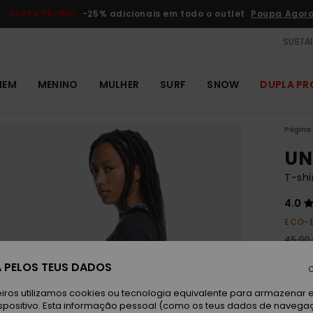
DUPLA PROMO
-25% adicionais em todo o outlet
Poupa Agor
SUSTAI
MEM
MENINO
MULHER
SURF
SNOW
DUPLA P
Página 
UN
T-shi
4.0
ECO-
45,00
16,
 PELOS TEUS DADOS
C
OUTL
iros utilizamos cookies ou tecnologia equivalente para armazenar 
DUPLA
spositivo. Esta informação pessoal (como os teus dados de navega