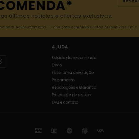
NCOMENDA*
s últimas notícias e ofertas exclusivas.
nline para novos membros - Condições completas estão disponíveis em e
AJUDA
Estado da encomenda
Envio
Fazer uma devolução
Pagamento
Reparações e Garantia
Protecção de dados
FAQ e contato