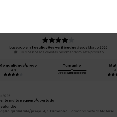
Pontuação média
4.0
/5
baseado em
1 avaliações verificadas
desde Março 2026
0% dos nossos clientes recomendam este produto
ção qualidade/preço
Tamanho
Mat
4.0
4
Muito pequeno
Demasiado grande
ço 2026
mente muito pequeno/apertado
 Neerlandês
lação qualidade/preço
: 4
Tamanho
: Tamanho perfeito
Material
:
/5