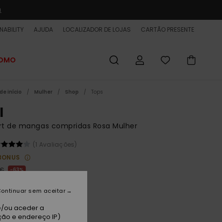
a
NABILITY
AJUDA
LOCALIZADOR DE LOJAS
CARTÃO PRESENTE
ROMO
de início
Mulher
Shop
Tops
I
rt de mangas compridas Rosa Mulher
(1 Avaliações)
BONUS
 €
63%
87 €
ontinuar sem aceitar
ET
e/ou aceder a
 PROMO 25% EXTRA
ção e endereço IP)