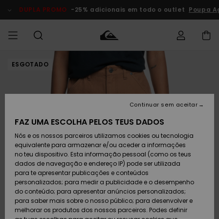
Avançar
para
DUPLA PROMO
-25% adicionais em todo o outlet
Poupa A
a
informação
do
produto
ESGOTADO
Acede à tua
HOMEM
Roupas
Roupas
Shop
Surf Shop
Artigos
Outlet
encomenda
Homem
Neve
Homem
Homem
MENINO
Envio
Acessórios
Acessórios
Artigos
Continuar sem aceitar
recém-
Surf Shop
Outlet
MULHER
chegados
Crianças
Artigos
Criança
FAZ UMA ESCOLHA PELOS TEUS DADOS
Devoluções
Neve
Nós e os nossos parceiros utilizamos cookies ou tecnologia
Calçado e
Calçado e
Criança
equivalente para armazenar e/ou aceder a informações
chinelos
chinelos
SURF
Pagamento
Highlights
Highlights
Outlet
no teu dispositivo. Esta informação pessoal (como os teus
Mulher
dados de navegação e endereço IP) pode ser utilizada
SNOW
Snow Shop
para te apresentar publicações e conteúdos
Cartão
Surfe/água
Surfe/água
Feminino
personalizados; para medir a publicidade e o desempenho
presente
Snow
Community
do conteúdo; para apresentar anúncios personalizados;
DUPLA
para saber mais sobre o nosso público; para desenvolver e
PROMO
melhorar os produtos dos nossos parceiros. Podes definir
Quiksilver
Snow
Neve
Highlights