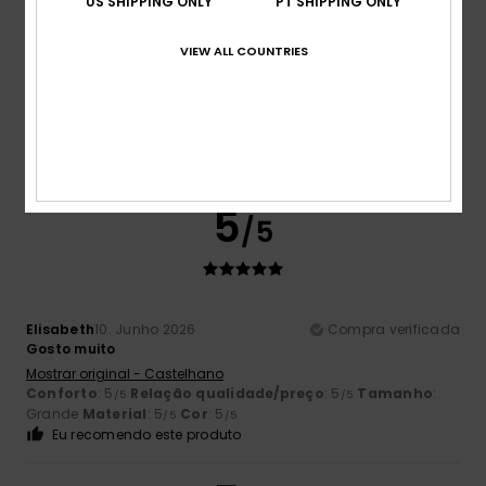
Tamanho
Material
US SHIPPING ONLY
PT SHIPPING ONLY
5.0
Muito pequeno
Demasiado grande
VIEW ALL COUNTRIES
Cor
5.0
5
/5
Elisabeth
10. Junho 2026
Compra verificada
Gosto muito
Mostrar original - Castelhano
Conforto
: 5
Relação qualidade/preço
: 5
Tamanho
:
/5
/5
Grande
Material
: 5
Cor
: 5
/5
/5
Eu recomendo este produto