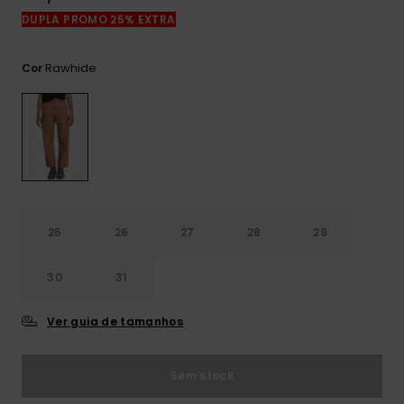
mais
DUPLA PROMO 25% EXTRA
frequentes e o
nosso
formulário de
Rawhide
Cor
contacto.
Consultar
as FAQ
25
26
27
28
29
30
31
Ver guia de tamanhos
Sem stock