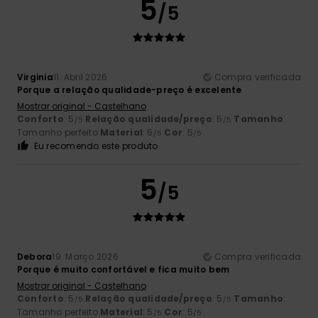
5
/5
Virginia
11. Abril 2026
Compra verificada
Porque a relação qualidade-preço é excelente
Mostrar original - Castelhano
Conforto
: 5
Relação qualidade/preço
: 5
Tamanho
:
/5
/5
Tamanho perfeito
Material
: 5
Cor
: 5
/5
/5
Eu recomendo este produto
5
/5
Debora
19. Março 2026
Compra verificada
Porque é muito confortável e fica muito bem
Mostrar original - Castelhano
Conforto
: 5
Relação qualidade/preço
: 5
Tamanho
:
/5
/5
Tamanho perfeito
Material
: 5
Cor
: 5
/5
/5