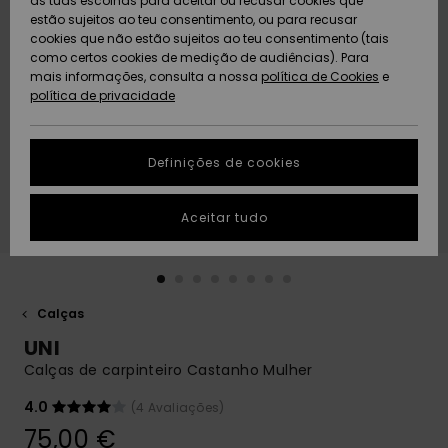
as tuas escolhas para aceitar ou recusar cookies que
Freedom
estão sujeitos ao teu consentimento, ou para recusar
cookies que não estão sujeitos ao teu consentimento (tais
AJUDA
Protecção de
como certos cookies de medição de audiências). Para
Artigos
Artigos
Community
dados
mais informações, consulta a nossa
recém-
recém-
política de Cookies
e
chegados
chegados
política de privacidade
SUSTAINABILITY
Guia de
tamanhos
LOCALIZADOR
Definições de cookies
Coleções
Highlights
DE LOJAS
Inicia uma
Aceitar tudo
CARTÃO
conversa para
PRESENTE
obteres a
resposta mais
rápida à tua
LISTA DE
pergunta.
DESEJO
Calças
Iniciar uma
UNI
conversa
Calças de carpinteiro Castanho Mulher
Encontra
respostas
4.0
(4 Avaliações)
para as
75,00 €
perguntas