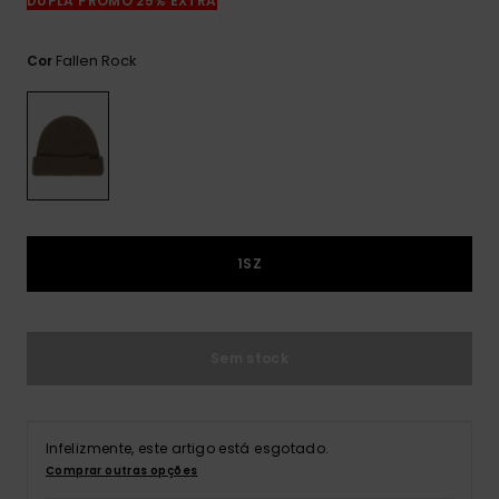
DUPLA PROMO 25% EXTRA
mais
frequentes e o
nosso
Fallen Rock
Cor
formulário de
contacto.
Consultar
as FAQ
1SZ
Sem stock
Infelizmente, este artigo está esgotado.
Comprar outras opções