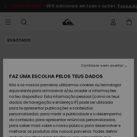
Avançar
para
DUPLA PROMO
-25% adicionais em todo o outlet
Poupa Ag
a
informação
do
produto
ESGOTADO
Acede à tua
HOMEM
Roupas
Roupas
Shop
Surf Shop
Artigos
Outlet
encomenda
Homem
Neve
Homem
Homem
MENINO
Envio
Acessórios
Acessórios
Artigos
Continuar sem aceitar
recém-
Surf Shop
Outlet
MULHER
chegados
Crianças
Artigos
Criança
FAZ UMA ESCOLHA PELOS TEUS DADOS
Devoluções
Neve
Nós e os nossos parceiros utilizamos cookies ou tecnologia
Calçado e
Calçado e
Criança
equivalente para armazenar e/ou aceder a informações
chinelos
chinelos
SURF
Pagamento
Highlights
Highlights
Outlet
no teu dispositivo. Esta informação pessoal (como os teus
Mulher
dados de navegação e endereço IP) pode ser utilizada
SNOW
Snow Shop
para te apresentar publicações e conteúdos
Cartão
Surfe/água
Surfe/água
Feminino
personalizados; para medir a publicidade e o desempenho
presente
Snow
Community
do conteúdo; para apresentar anúncios personalizados;
DUPLA
para saber mais sobre o nosso público; para desenvolver e
PROMO
melhorar os produtos dos nossos parceiros. Podes definir
Quiksilver
Snow
Neve
Highlights