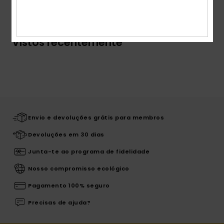
Envio& Devoluciones
Vistos recentemente
Envio e devoluções grátis para membros
Devoluções em 30 dias
Junta-te ao programa de fidelidade
Nosso compromisso ecológico
Pagamento 100% seguro
Precisas de ajuda?