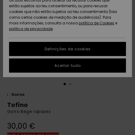
as tuas escolhas para aceitar ou recusar cookies que
Freedom
estão sujeitos ao teu consentimento, ou para recusar
cookies que não estão sujeitos ao teu consentimento (tais
AJUDA
Protecção de
como certos cookies de medição de audiências). Para
Artigos
Artigos
Community
dados
mais informações, consulta a nossa
recém-
recém-
política de Cookies
e
chegados
chegados
política de privacidade
SUSTAINABILITY
Guia de
tamanhos
LOCALIZADOR
Definições de cookies
Coleções
Highlights
DE LOJAS
Inicia uma
Aceitar tudo
CARTÃO
conversa para
PRESENTE
obteres a
resposta mais
rápida à tua
LISTA DE
pergunta.
DESEJO
Gorros
Iniciar uma
Tofino
conversa
Gorro Bege rapazes
Encontra
respostas
30,00 €
para as
perguntas