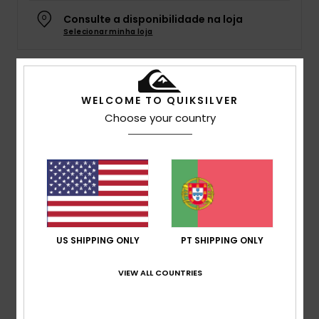
Consulte a disponibilidade na loja
Selecionar minha loja
Detalhes e funcionalidades
WELCOME TO QUIKSILVER
Choose your country
Gorro Bege rapazes
Estilo
EQBHA03100
Código de Cor
tzc0
Características
Tecido:
Acrílico
Design com malha
US SHIPPING ONLY
PT SHIPPING ONLY
Composição
[Tecido principal] 100% acrílico
VIEW ALL COUNTRIES