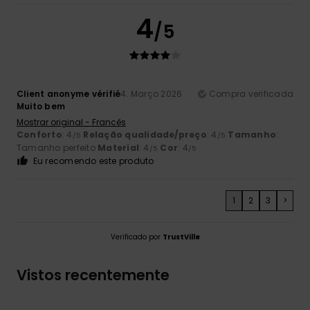
4
/5
Client anonyme vérifié
4. Março 2026
Compra verificada
Muito bem
Mostrar original - Francês
Conforto
: 4
Relação qualidade/preço
: 4
Tamanho
:
/5
/5
Tamanho perfeito
Material
: 4
Cor
: 4
/5
/5
Eu recomendo este produto
1
2
3
>
Verificado por
TrustVille
Vistos recentemente