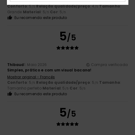
Mostrar original - Castelhano
Conforto
: 5
Relação qualidade/preço
: 4
Tamanho
:
/5
/5
Grande
Material
: 5
Cor
: 5
/5
/5
Eu recomendo este produto
5
/5
Thibaud
1. Maio 2026
Compra verificada
Simples, prático e com um visual bacana!
Mostrar original - Francês
Conforto
: 5
Relação qualidade/preço
: 5
Tamanho
:
/5
/5
Tamanho perfeito
Material
: 5
Cor
: 5
/5
/5
Eu recomendo este produto
5
/5