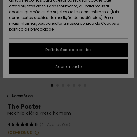
as tuas escolhas para aceitar ou recusar cookies que
Freedom
estão sujeitos ao teu consentimento, ou para recusar
cookies que não estão sujeitos ao teu consentimento (tais
AJUDA
Protecção de
como certos cookies de medição de audiências). Para
Artigos
Artigos
Community
dados
mais informações, consulta a nossa
recém-
recém-
política de Cookies
e
chegados
chegados
política de privacidade
SUSTAINABILITY
Guia de
tamanhos
LOCALIZADOR
Definições de cookies
Coleções
Highlights
DE LOJAS
Inicia uma
Aceitar tudo
CARTÃO
conversa para
PRESENTE
obteres a
resposta mais
rápida à tua
LISTA DE
pergunta.
DESEJO
Acessórios
Iniciar uma
The Poster
conversa
Mochila diária Preto homem
Encontra
respostas
4.5
(24 Avaliações)
para as
ECO-BONUS
perguntas