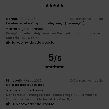
Marina
3. Abril 2026
Compra verificada
Excelente relação qualidade/preço (promoção)
Mostrar original - Francês
Relação qualidade/preço
: 5
Tamanho
: Tamanho perfeito
/5
Material
: 5
Cor
: 5
/5
/5
Eu recomendo este produto
5
/5
Philippe
19. Março 2026
Compra verificada
Mala de boa qualidade
Mostrar original - Francês
Conforto
: 3
Relação qualidade/preço
: 4
Tamanho
:
/5
/5
Demasiado grande
Material
: 4
Cor
: 5
/5
/5
Eu recomendo este produto