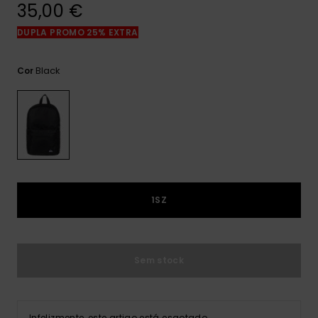
mais
35,00 €
frequentes e o
nosso
DUPLA PROMO 25% EXTRA
formulário de
contacto.
Black
Cor
Consultar
as FAQ
1SZ
Sem stock
Infelizmente, este artigo está esgotado.