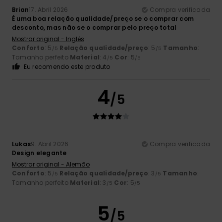
Brian
17. Abril 2026
Compra verificada
É uma boa relação qualidade/preço se o comprar com
desconto, mas não se o comprar pelo preço total
Mostrar original - Inglês
Conforto
: 5
Relação qualidade/preço
: 5
Tamanho
:
/5
/5
Tamanho perfeito
Material
: 4
Cor
: 5
/5
/5
Eu recomendo este produto
4
/5
Lukas
9. Abril 2026
Compra verificada
Design elegante
Mostrar original - Alemão
Conforto
: 5
Relação qualidade/preço
: 3
Tamanho
:
/5
/5
Tamanho perfeito
Material
: 3
Cor
: 5
/5
/5
5
/5