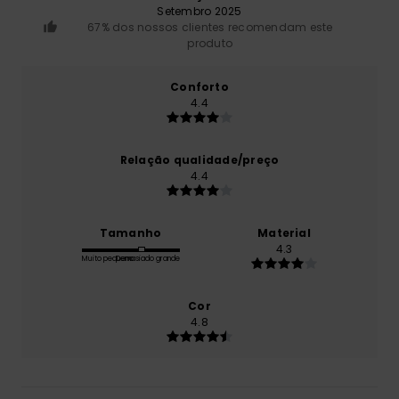
Setembro 2025
67% dos nossos clientes recomendam este
produto
Conforto
4.4
Relação qualidade/preço
4.4
Tamanho
Material
4.3
Muito pequeno
Demasiado grande
Cor
4.8