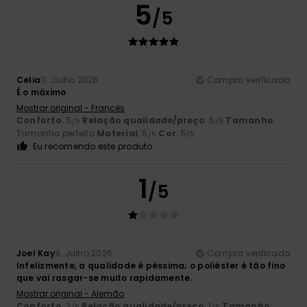
5
/5
Celia
11. Julho 2026
Compra verificada
É o máximo
Mostrar original - Francês
Conforto
: 5
Relação qualidade/preço
: 5
Tamanho
:
/5
/5
Tamanho perfeito
Material
: 5
Cor
: 5
/5
/5
Eu recomendo este produto
1
/5
Joel Kay
9. Julho 2026
Compra verificada
Infelizmente, a qualidade é péssima; o poliéster é tão fino
que vai rasgar-se muito rapidamente.
Mostrar original - Alemão
Conforto
: 2
Relação qualidade/preço
: 1
Tamanho
:
/5
/5