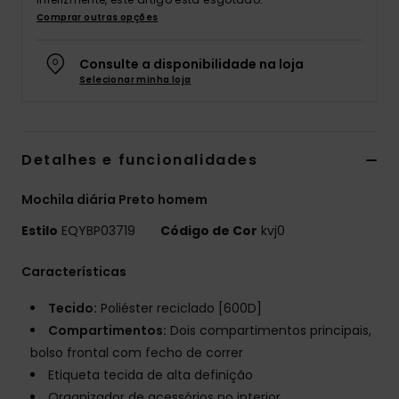
Comprar outras opções
Consulte a disponibilidade na loja
Selecionar minha loja
Detalhes e funcionalidades
Mochila diária Preto homem
Estilo
EQYBP03719
Código de Cor
kvj0
Características
Tecido:
Poliéster reciclado [600D]
Compartimentos:
Dois compartimentos principais,
bolso frontal com fecho de correr
Etiqueta tecida de alta definição
Organizador de acessórios no interior