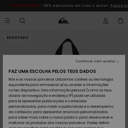
Avançar
para
DUPLA PROMO
-25% adicionais em todo o outlet
Poupa A
a
informação
do
produto
ESGOTADO
Acede à tua
HOMEM
Roupas
Roupas
Shop
Surf Shop
Artigos
Outlet
encomenda
Homem
Neve
Homem
Homem
MENINO
Envio
Acessórios
Acessórios
Artigos
Continuar sem aceitar
recém-
Surf Shop
Outlet
MULHER
chegados
Crianças
Artigos
Criança
FAZ UMA ESCOLHA PELOS TEUS DADOS
Devoluções
Neve
Nós e os nossos parceiros utilizamos cookies ou tecnologia
Calçado e
Calçado e
Criança
equivalente para armazenar e/ou aceder a informações
chinelos
chinelos
SURF
Pagamento
Highlights
Highlights
Outlet
no teu dispositivo. Esta informação pessoal (como os teus
Mulher
dados de navegação e endereço IP) pode ser utilizada
SNOW
Snow Shop
para te apresentar publicações e conteúdos
Cartão
Surfe/água
Surfe/água
Feminino
personalizados; para medir a publicidade e o desempenho
presente
Snow
Community
do conteúdo; para apresentar anúncios personalizados;
DUPLA
para saber mais sobre o nosso público; para desenvolver e
PROMO
melhorar os produtos dos nossos parceiros. Podes definir
Quiksilver
Snow
Neve
Highlights