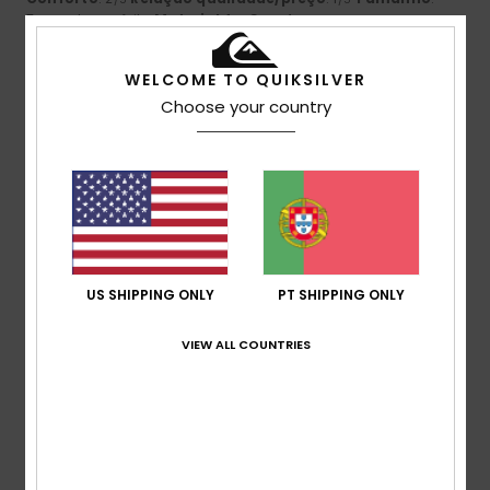
Tamanho perfeito
Material
: 1
Cor
: 4
/5
/5
3
WELCOME TO QUIKSILVER
/5
Choose your country
Sagrario
26. Junho 2026
Compra verificada
Devido ao tamanho
Mostrar original - Castelhano
Conforto
: 3
Relação qualidade/preço
: 3
Tamanho
:
/5
/5
Pequeno
Material
: 3
Cor
: 4
/5
/5
US SHIPPING ONLY
PT SHIPPING ONLY
5
/5
VIEW ALL COUNTRIES
Martin
26. Maio 2026
Compra verificada
A mochila e todos os seus acessórios são espetaculares