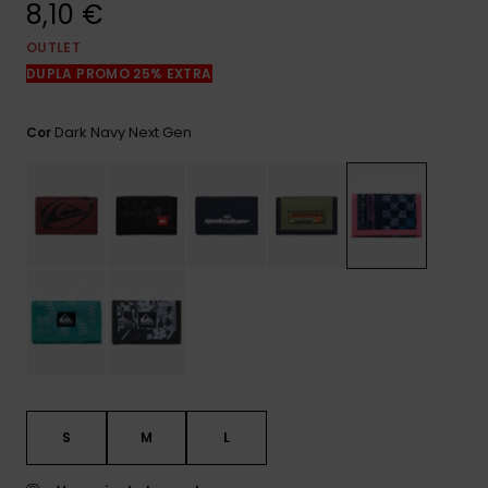
8,10 €
mais
frequentes e o
nosso
OUTLET
formulário de
DUPLA PROMO 25% EXTRA
contacto.
Consultar
Dark Navy Next Gen
Cor
as FAQ
S
M
L