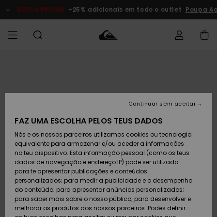
Avançar
para
DUPLA PROMO
-25% adicionais em todo o outlet
Poupa A
a
informação
do
produto
Acede à tua
HOMEM
Roupas
Roupas
Shop
Surf Shop
Artigos
Outlet
encomenda
Homem
Neve
Homem
Homem
MENINO
Envio
Acessórios
Acessórios
Artigos
Continuar sem aceitar
recém-
Surf Shop
Outlet
MULHER
chegados
Crianças
Artigos
Criança
FAZ UMA ESCOLHA PELOS TEUS DADOS
Devoluções
Neve
Nós e os nossos parceiros utilizamos cookies ou tecnologia
Calçado e
Calçado e
Criança
equivalente para armazenar e/ou aceder a informações
chinelos
chinelos
SURF
Pagamento
Highlights
Highlights
Outlet
no teu dispositivo. Esta informação pessoal (como os teus
Mulher
dados de navegação e endereço IP) pode ser utilizada
SNOW
Snow Shop
para te apresentar publicações e conteúdos
Cartão
Surfe/água
Surfe/água
Feminino
personalizados; para medir a publicidade e o desempenho
presente
Snow
Community
do conteúdo; para apresentar anúncios personalizados;
DUPLA
para saber mais sobre o nosso público; para desenvolver e
PROMO
melhorar os produtos dos nossos parceiros. Podes definir
Quiksilver
Snow
Neve
Highlights