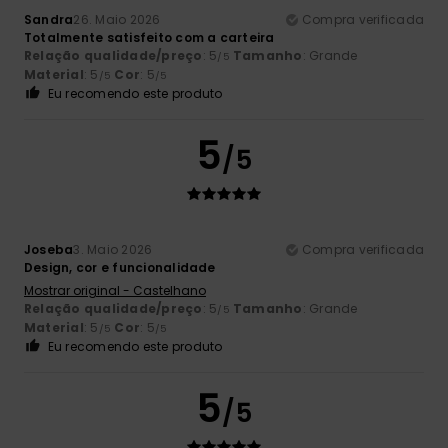
Sandra
26. Maio 2026
Compra verificada
Totalmente satisfeito com a carteira
Relação qualidade/preço
: 5
Tamanho
: Grande
/5
Material
: 5
Cor
: 5
/5
/5
Eu recomendo este produto
5
/5
Joseba
3. Maio 2026
Compra verificada
Design, cor e funcionalidade
Mostrar original - Castelhano
Relação qualidade/preço
: 5
Tamanho
: Grande
/5
Material
: 5
Cor
: 5
/5
/5
Eu recomendo este produto
5
/5