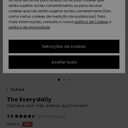
as tuas escolhas para aceitar ou recusar cookies que
Freedom
estão sujeitos ao teu consentimento, ou para recusar
cookies que não estão sujeitos ao teu consentimento (tais
AJUDA
Protecção de
como certos cookies de medição de audiências). Para
Artigos
Artigos
Community
dados
mais informações, consulta a nossa
recém-
recém-
política de Cookies
e
chegados
chegados
política de privacidade
SUSTAINABILITY
Guia de
tamanhos
LOCALIZADOR
Definições de cookies
Coleções
Highlights
DE LOJAS
Inicia uma
Aceitar tudo
CARTÃO
conversa para
PRESENTE
obteres a
resposta mais
rápida à tua
LISTA DE
pergunta.
DESEJO
Tri Fold
Iniciar uma
The Everydaily
conversa
Carteira com três dobras Azul homem
Encontra
respostas
4.8
(26 Avaliações)
para as
18,00 €
55%
perguntas