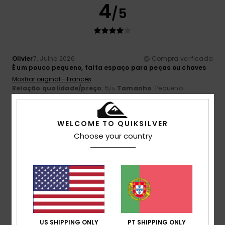
4
/5
Olivier
7. Julho 2026
Compra verificada
É um pouco pequeno, falta espaço para peças ou chaves
Mostrar original - Francês
Relação qualidade/preço
: 5
Tamanho
: Pequeno
/5
Material
: 5
Cor
: 5
/5
/5
5
WELCOME TO QUIKSILVER
/5
Choose your country
Leone
23. Junho 2026
Compra verificada
Há anos que uso apenas isso
Mostrar original - Italiano
Relação qualidade/preço
: 4
Tamanho
: Demasiado
/5
grande
Material
: 4
Cor
: 4
/5
/5
US SHIPPING ONLY
PT SHIPPING ONLY