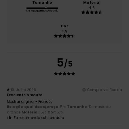
Tamanho
Material
4.8
Muito pequeno
Demasiado grande
Cor
4.9
5
/5
Ali
9. Julho 2026
Compra verificada
Excelente produto
Mostrar original - Francês
Relação qualidade/preço
: 5
Tamanho
: Demasiado
/5
grande
Material
: 5
Cor
: 5
/5
/5
Eu recomendo este produto