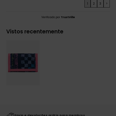
1
2
3
>
Verificado por
TrustVille
Vistos recentemente
Envio e devoluções grátis para membros