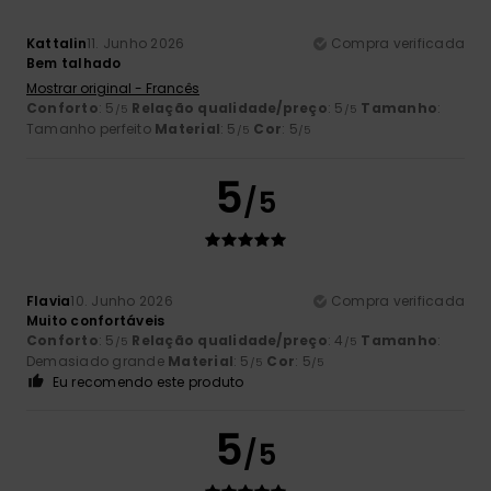
Kattalin
11. Junho 2026
Compra verificada
Bem talhado
Mostrar original - Francês
Conforto
: 5
Relação qualidade/preço
: 5
Tamanho
:
/5
/5
Tamanho perfeito
Material
: 5
Cor
: 5
/5
/5
5
/5
Flavia
10. Junho 2026
Compra verificada
Muito confortáveis
Conforto
: 5
Relação qualidade/preço
: 4
Tamanho
:
/5
/5
Demasiado grande
Material
: 5
Cor
: 5
/5
/5
Eu recomendo este produto
5
/5