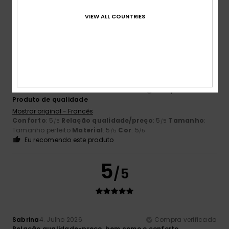
Tamanho perfeito
Material
: 5
Cor
: 5
/5
/5
Eu recomendo este produto
VIEW ALL COUNTRIES
5
/5
Aurélie
5. Julho 2026
Compra verificada
Produto de qualidade
Mostrar original - Francês
Conforto
: 5
Relação qualidade/preço
: 5
Tamanho
:
/5
/5
Tamanho perfeito
Material
: 5
Cor
: 5
/5
/5
Eu recomendo este produto
5
/5
Sabrina
4. Julho 2026
Compra verificada
Relação qualidade-preço, bem como o conforto