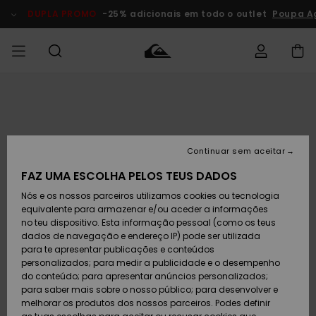
Avançar
para
DUPLA PROMO
-25% adicionais em todo o outlet
Poupa A
a
informação
do
produto
Acede à tua
HOMEM
Roupas
Roupas
Shop
Surf Shop
Artigos
Outlet
encomenda
Homem
Neve
Homem
Homem
MENINO
Envio
Acessórios
Acessórios
Artigos
Continuar sem aceitar
recém-
Surf Shop
Outlet
MULHER
chegados
Crianças
Artigos
Criança
FAZ UMA ESCOLHA PELOS TEUS DADOS
Devoluções
Neve
Nós e os nossos parceiros utilizamos cookies ou tecnologia
Calçado e
Calçado e
Criança
equivalente para armazenar e/ou aceder a informações
chinelos
chinelos
SURF
Pagamento
Highlights
Highlights
Outlet
no teu dispositivo. Esta informação pessoal (como os teus
Mulher
dados de navegação e endereço IP) pode ser utilizada
SNOW
Snow Shop
para te apresentar publicações e conteúdos
Cartão
Surfe/água
Surfe/água
Feminino
personalizados; para medir a publicidade e o desempenho
presente
Snow
Community
do conteúdo; para apresentar anúncios personalizados;
DUPLA
para saber mais sobre o nosso público; para desenvolver e
PROMO
melhorar os produtos dos nossos parceiros. Podes definir
Quiksilver
Snow
Neve
Highlights