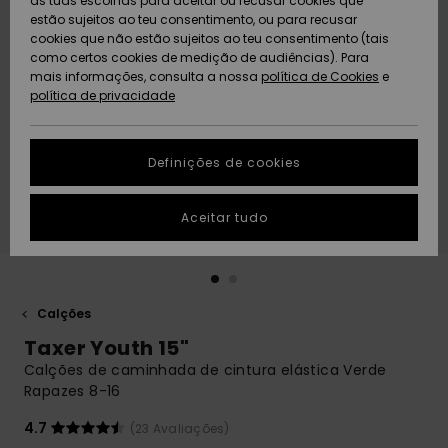
as tuas escolhas para aceitar ou recusar cookies que
Freedom
estão sujeitos ao teu consentimento, ou para recusar
cookies que não estão sujeitos ao teu consentimento (tais
AJUDA
Protecção de
como certos cookies de medição de audiências). Para
Artigos
Artigos
Community
dados
mais informações, consulta a nossa
recém-
recém-
política de Cookies
e
chegados
chegados
política de privacidade
SUSTAINABILITY
Guia de
tamanhos
LOCALIZADOR
Definições de cookies
Coleções
Highlights
DE LOJAS
Inicia uma
Aceitar tudo
CARTÃO
conversa para
PRESENTE
obteres a
resposta mais
rápida à tua
LISTA DE
pergunta.
DESEJO
Calções
Iniciar uma
Taxer Youth 15"
conversa
Calções de caminhada de cintura elástica Verde
Encontra
Rapazes 8-16
respostas
para as
4.7
(23 Avaliações)
perguntas