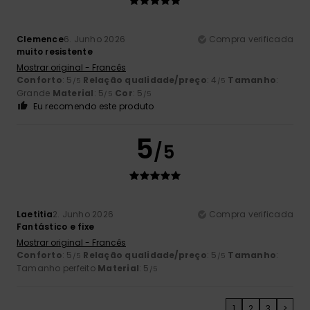
Clemence
6. Junho 2026
Compra verificada
muito resistente
Mostrar original - Francês
Conforto
: 5
Relação qualidade/preço
: 4
Tamanho
:
/5
/5
Grande
Material
: 5
Cor
: 5
/5
/5
Eu recomendo este produto
5
/5
Laetitia
2. Junho 2026
Compra verificada
Fantástico e fixe
Mostrar original - Francês
Conforto
: 5
Relação qualidade/preço
: 5
Tamanho
:
/5
/5
Tamanho perfeito
Material
: 5
/5
1
2
3
>