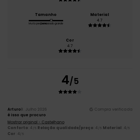
Tamanho
Material
4.7
Muito pequeno
Demasiado grande
Cor
4.7
4
/5
Arturo
8. Julho 2026
Compra verificada
é isso que procuro
Mostrar original - Castelhano
Conforto
: 4
Relação qualidade/preço
: 4
Material
: 4
/5
/5
/5
Cor
: 4
/5