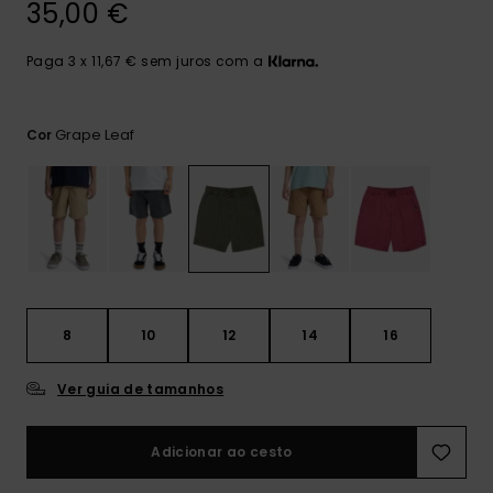
35,00 €
mais
frequentes e o
nosso
Paga 3 x 11,67 € sem juros com a
formulário de
contacto.
Consultar
Grape Leaf
Cor
as FAQ
8
10
12
14
16
Ver guia de tamanhos
Adicionar ao cesto