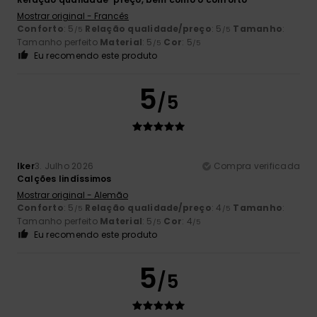
Mostrar original - Francês
Conforto
: 5
Relação qualidade/preço
: 5
Tamanho
:
/5
/5
Tamanho perfeito
Material
: 5
Cor
: 5
/5
/5
Eu recomendo este produto
5
/5
Iker
3. Julho 2026
Compra verificada
Calções lindíssimos
Mostrar original - Alemão
Conforto
: 5
Relação qualidade/preço
: 4
Tamanho
:
/5
/5
Tamanho perfeito
Material
: 5
Cor
: 4
/5
/5
Eu recomendo este produto
5
/5