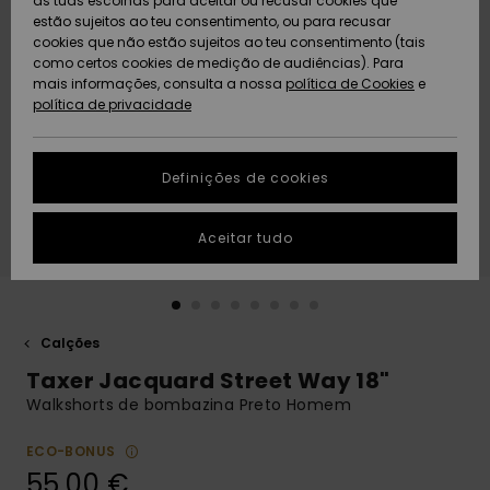
as tuas escolhas para aceitar ou recusar cookies que
Freedom
estão sujeitos ao teu consentimento, ou para recusar
cookies que não estão sujeitos ao teu consentimento (tais
AJUDA
Protecção de
como certos cookies de medição de audiências). Para
Artigos
Artigos
Community
dados
mais informações, consulta a nossa
recém-
recém-
política de Cookies
e
chegados
chegados
política de privacidade
SUSTAINABILITY
Guia de
tamanhos
LOCALIZADOR
Definições de cookies
Coleções
Highlights
DE LOJAS
Inicia uma
Aceitar tudo
CARTÃO
conversa para
PRESENTE
obteres a
resposta mais
rápida à tua
LISTA DE
pergunta.
DESEJO
Calções
Iniciar uma
Taxer Jacquard Street Way 18"
conversa
Walkshorts de bombazina Preto Homem
Encontra
respostas
ECO-BONUS
para as
55,00 €
perguntas