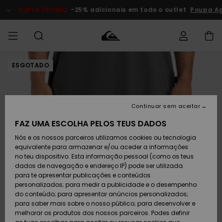
Avançar
para
DUPLA PROMO
-25% adicionais em todo o outlet
Poupa Ag
a
informação
do
produto
ESGOTADO
Acede à tua
HOMEM
Roupas
Roupas
Shop
Surf Shop
Artigos
Outlet
encomenda
Homem
Neve
Homem
Homem
MENINO
Envio
Acessórios
Acessórios
Artigos
Continuar sem aceitar
recém-
Surf Shop
Outlet
MULHER
chegados
Crianças
Artigos
Criança
FAZ UMA ESCOLHA PELOS TEUS DADOS
Devoluções
Neve
Nós e os nossos parceiros utilizamos cookies ou tecnologia
Calçado e
Calçado e
Criança
equivalente para armazenar e/ou aceder a informações
chinelos
chinelos
SURF
Pagamento
Highlights
Highlights
Outlet
no teu dispositivo. Esta informação pessoal (como os teus
Mulher
dados de navegação e endereço IP) pode ser utilizada
SNOW
Snow Shop
para te apresentar publicações e conteúdos
Cartão
Surfe/água
Surfe/água
Feminino
personalizados; para medir a publicidade e o desempenho
presente
Snow
Community
do conteúdo; para apresentar anúncios personalizados;
DUPLA
para saber mais sobre o nosso público; para desenvolver e
PROMO
melhorar os produtos dos nossos parceiros. Podes definir
Quiksilver
Snow
Neve
Highlights