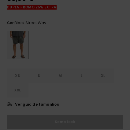
mais
DUPLA PROMO 25% EXTRA
frequentes e o
nosso
formulário de
Black Street Way
Cor
contacto.
Consultar
as FAQ
XS
S
M
L
XL
XXL
Ver guia de tamanhos
Sem stock