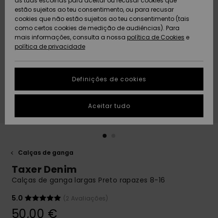
as tuas escolhas para aceitar ou recusar cookies que
Freedom
estão sujeitos ao teu consentimento, ou para recusar
cookies que não estão sujeitos ao teu consentimento (tais
AJUDA
Protecção de
como certos cookies de medição de audiências). Para
Artigos
Artigos
Community
dados
mais informações, consulta a nossa
recém-
recém-
política de Cookies
e
chegados
chegados
política de privacidade
SUSTAINABILITY
Guia de
tamanhos
LOCALIZADOR
Definições de cookies
Coleções
Highlights
DE LOJAS
Inicia uma
Aceitar tudo
CARTÃO
conversa para
PRESENTE
obteres a
resposta mais
rápida à tua
LISTA DE
pergunta.
DESEJO
Calças de ganga
Iniciar uma
Taxer Denim
conversa
Calças de ganga largas Preto rapazes 8-16
Encontra
respostas
5.0
(2 Avaliações)
para as
50,00 €
perguntas