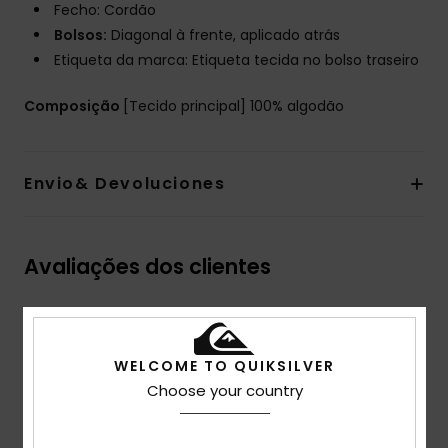
Fecho: Cordão
Bolsos:
Diagonal à frente, aplicado atrás
Etiqueta da marca: Etiqueta tecida no bolso traseiro
Composição
[Tecido principal] 100% algodão
Envio& Devoluciones
Avaliações dos clientes
Pontuação média
5.0
WELCOME TO QUIKSILVER
Choose your country
/5