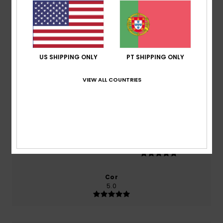
baseado em
2 avaliações verificadas
desde
Dezembro 2025
100% dos nossos clientes recomendam este
produto
Conforto
US SHIPPING ONLY
PT SHIPPING ONLY
5.0
VIEW ALL COUNTRIES
Relação qualidade/preço
5.0
Tamanho
Material
5.0
Muito pequeno
Demasiado grande
Cor
5.0