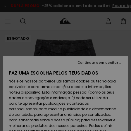
Avançar
para
DUPLA PROMO
-25% adicionais em todo o outlet
Poupa Ag
a
informação
do
produto
ESGOTADO
Acede à tua
HOMEM
Roupas
Roupas
Shop
Surf Shop
Artigos
Outlet
encomenda
Homem
Neve
Homem
Homem
MENINO
Envio
Acessórios
Acessórios
Artigos
Continuar sem aceitar
recém-
Surf Shop
Outlet
MULHER
chegados
Crianças
Artigos
Criança
FAZ UMA ESCOLHA PELOS TEUS DADOS
Devoluções
Neve
Nós e os nossos parceiros utilizamos cookies ou tecnologia
Calçado e
Calçado e
Criança
equivalente para armazenar e/ou aceder a informações
chinelos
chinelos
SURF
Pagamento
Highlights
Highlights
Outlet
no teu dispositivo. Esta informação pessoal (como os teus
Mulher
dados de navegação e endereço IP) pode ser utilizada
SNOW
Snow Shop
para te apresentar publicações e conteúdos
Cartão
Surfe/água
Surfe/água
Feminino
personalizados; para medir a publicidade e o desempenho
presente
Snow
Community
do conteúdo; para apresentar anúncios personalizados;
DUPLA
para saber mais sobre o nosso público; para desenvolver e
PROMO
melhorar os produtos dos nossos parceiros. Podes definir
Quiksilver
Snow
Neve
Highlights