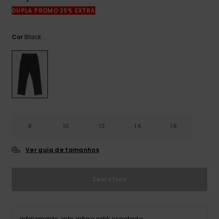
mais
DUPLA PROMO 25% EXTRA
frequentes e o
nosso
formulário de
Black
Cor
contacto.
Consultar
as FAQ
8
10
12
14
16
Ver guia de tamanhos
Sem stock
Infelizmente, este artigo está esgotado.