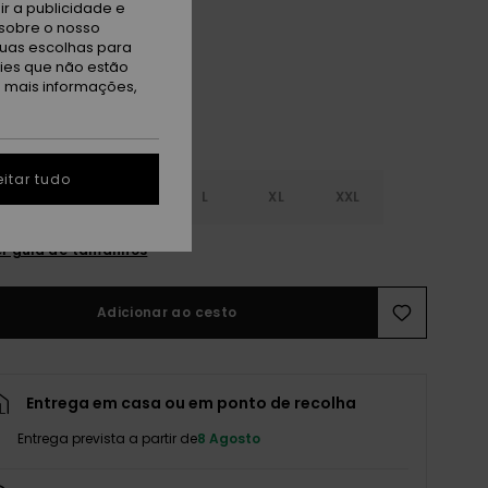
r a publicidade e
ape Leaf
sobre o nosso
tuas escolhas para
kies que não estão
a mais informações,
itar tudo
S
S
M
L
XL
XXL
r guia de tamanhos
Adicionar ao cesto
Entrega em casa ou em ponto de recolha
Entrega prevista a partir de
8 Agosto