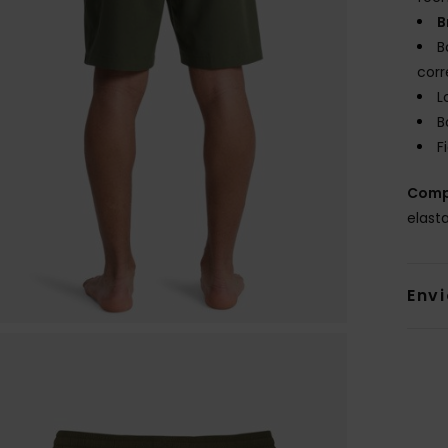
B
B
corr
L
B
F
Comp
elast
Env