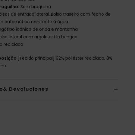
raguilha:
Sem braguilha
olsos de entrada lateral, Bolso traseiro com fecho de
er automático resistente à água
ogótipo icónico de onda e montanha
olso lateral com argola estilo bungee
io reciclado
osição
[Tecido principal] 92% poliéster reciclado, 8%
ano
io& Devoluciones