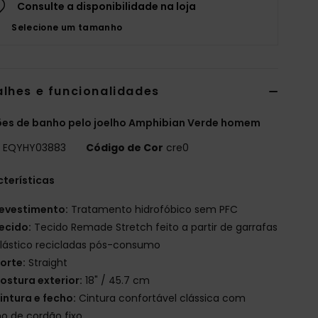
Consulte a disponibilidade na loja
Selecione um tamanho
alhes e funcionalidades
es de banho pelo joelho Amphibian Verde homem
o
EQYHY03883
Código de Cor
cre0
terísticas
evestimento:
Tratamento hidrofóbico sem PFC
ecido:
Tecido Remade Stretch feito a partir de garrafas
lástico recicladas pós-consumo
orte:
Straight
ostura exterior:
18" / 45.7 cm
intura e fecho:
Cintura confortável clássica com
o de cordão fixo