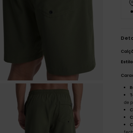
Det
Calçõ
Estil
Carac
R
T
de p
C
C
C
fech