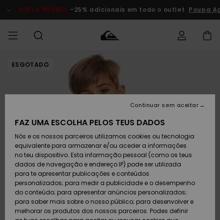
Avançar
para
DUPLA PROMO
-25% adicionais em todo o outlet
Poupa Ag
a
informação
do
produto
ESGOTADO
Acede à tua
HOMEM
Roupas
Roupas
Shop
Surf Shop
Artigos
Outlet
encomenda
Homem
Neve
Homem
Homem
MENINO
Envio
Acessórios
Acessórios
Artigos
Continuar sem aceitar
recém-
Surf Shop
Outlet
MULHER
chegados
Crianças
Artigos
Criança
FAZ UMA ESCOLHA PELOS TEUS DADOS
Devoluções
Neve
Nós e os nossos parceiros utilizamos cookies ou tecnologia
Calçado e
Calçado e
Criança
equivalente para armazenar e/ou aceder a informações
chinelos
chinelos
SURF
Pagamento
Highlights
Highlights
Outlet
no teu dispositivo. Esta informação pessoal (como os teus
Mulher
dados de navegação e endereço IP) pode ser utilizada
SNOW
Snow Shop
para te apresentar publicações e conteúdos
Cartão
Surfe/água
Surfe/água
Feminino
personalizados; para medir a publicidade e o desempenho
presente
Snow
Community
do conteúdo; para apresentar anúncios personalizados;
DUPLA
para saber mais sobre o nosso público; para desenvolver e
PROMO
melhorar os produtos dos nossos parceiros. Podes definir
Quiksilver
Snow
Neve
Highlights