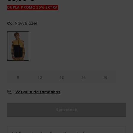
mais
DUPLA PROMO 25% EXTRA
frequentes e o
nosso
formulário de
Navy Blazer
Cor
contacto.
Consultar
as FAQ
8
10
12
14
16
Ver guia de tamanhos
Sem stock