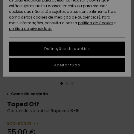
as tuas escolhas para aceitar ou recusar cookies que
Freedom
estão sujeitos ao teu consentimento, ou para recusar
cookies que não estão sujeitos ao teu consentimento (tais
AJUDA
Protecção de
como certos cookies de medição de audiências). Para
Artigos
Artigos
Community
dados
mais informações, consulta a nossa
recém-
recém-
política de Cookies
e
chegados
chegados
política de privacidade
SUSTAINABILITY
Guia de
tamanhos
LOCALIZADOR
Definições de cookies
Coleções
Highlights
DE LOJAS
Inicia uma
Aceitar tudo
CARTÃO
conversa para
PRESENTE
obteres a
resposta mais
rápida à tua
LISTA DE
pergunta.
DESEJO
Camisola cardada
Iniciar uma
Taped Off
conversa
Colete de velo Azul Rapazes 8-16
Encontra
respostas
ECO-BONUS
para as
55,00 €
perguntas