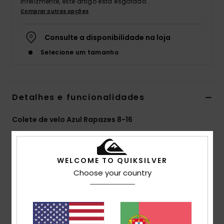
Infelizmente, este artigo está esgotado.
Comprar outras opções
Consulte a disponibilidade na loja
Selecione um tamanho
Detalhes e funcionalidades
Colete de velo Azul Rapazes 8-16
Estilo
EQBFT03853
Código de Cor
byj0
Características
WELCOME TO QUIKSILVER
Choose your country
Tecido Eco-consciente:
Tecido ripstop de poliéster
reciclado [250 g/m2]
Corte:
Normal
Gola:
Meia gola