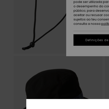
pode ser utilizada pa
o desempenho do cont
público; para desenvo
aceitar ou recusar co
sujeitos ao teu conse
consulta a nossa
polí
Definições de