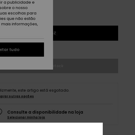
r a publicidade e
sobre o nosso
tuas escolhas para
kies que não estão
a mais informações,
1SZ
r guia de tamanhos
itar tudo
Sem stock
elizmente, este artigo está esgotado.
prar outras opções
Consulte a disponibilidade na loja
Selecionar minha loja