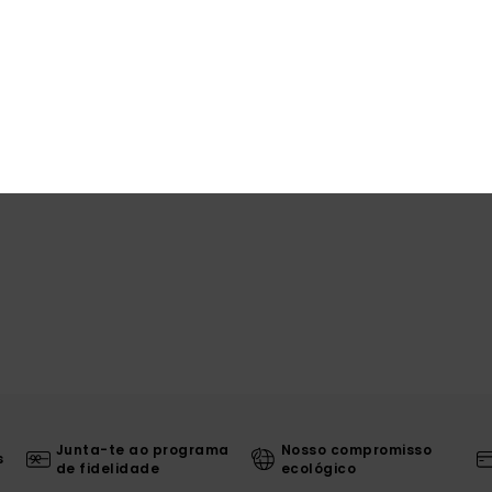
Comp
Env
Junta-te ao programa
Nosso compromisso
s
de fidelidade
ecológico