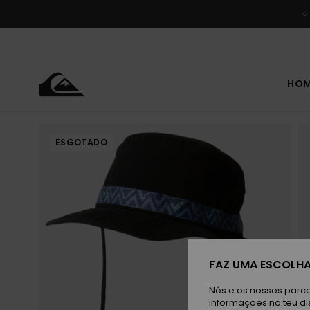
Avançar
para
a
informação
do
produto
HO
ESGOTADO
FAZ UMA ESCOLHA
Nós e os nossos parce
informações no teu di