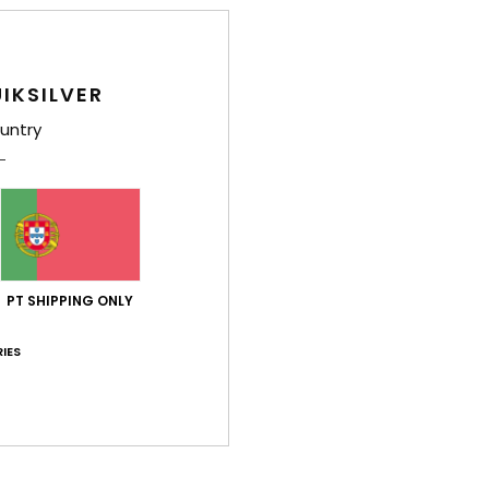
Det
Chap
IKSILVER
Estil
untry
Carac
C
T
C
P
PT SHIPPING ONLY
F
de q
IES
E
P
O
sazo