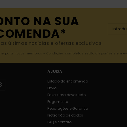
ONTO NA SUA
NCOMENDA*
s últimas notícias e ofertas exclusivas.
nline para novos membros - Condições completas estão disponíveis em e
AJUDA
Estado da encomenda
Envio
Fazer uma devolução
Pagamento
Reparações e Garantia
Protecção de dados
FAQ e contato