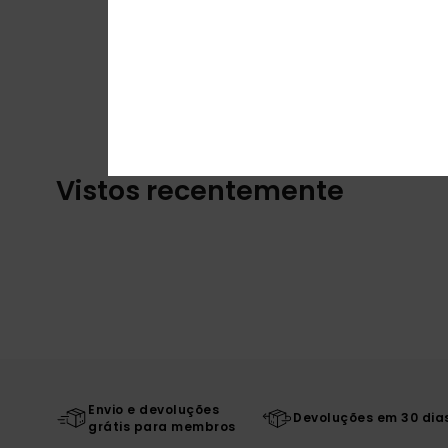
Vistos recentemente
Envio e devoluções
Devoluções em 30 dia
grátis para membros