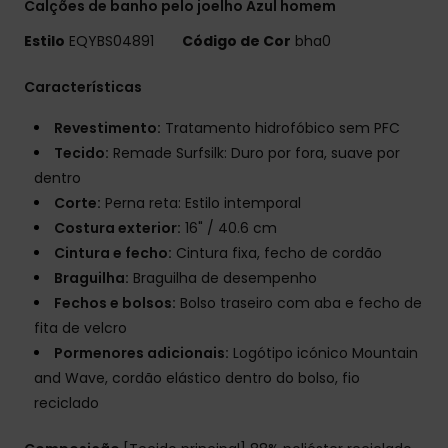
Calções de banho pelo joelho Azul homem
Estilo
EQYBS04891
Código de Cor
bha0
Características
Revestimento:
Tratamento hidrofóbico sem PFC
Tecido:
Remade Surfsilk: Duro por fora, suave por
dentro
Corte:
Perna reta: Estilo intemporal
Costura exterior:
16" / 40.6 cm
Cintura e fecho:
Cintura fixa, fecho de cordão
Braguilha:
Braguilha de desempenho
Fechos e bolsos:
Bolso traseiro com aba e fecho de
fita de velcro
Pormenores adicionais:
Logótipo icónico Mountain
and Wave, cordão elástico dentro do bolso, fio
reciclado