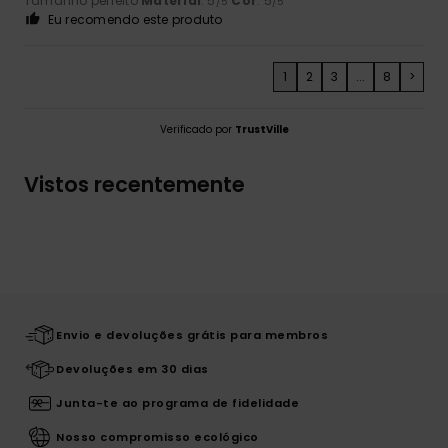
Tamanho perfeito
Material
: 5
Cor
: 5
/5
/5
Eu recomendo este produto
1
2
3
...
8
>
Verificado por
TrustVille
Vistos recentemente
Envio e devoluções grátis para membros
Devoluções em 30 dias
Junta-te ao programa de fidelidade
Nosso compromisso ecológico