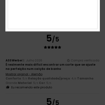
Moraes
15. Julho 2026
Compra verificada
no comments
Conforto
: 3
Relação qualidade/preço
: 4
Tamanho
:
/5
/5
Grande
Material
: 5
Cor
: 5
/5
/5
Eu recomendo este produto
5
/5
ASSWerbe
13. Julho 2026
Compra verificada
É realmente mais difícil encontrar um corte que se ajuste
na perfeição num calção de banho
Mostrar original - Alemão
Conforto
: 5
Relação qualidade/preço
: 4
Tamanho
:
/5
/5
Grande
Material
: 5
Cor
: 5
/5
/5
Eu recomendo este produto
5
/5