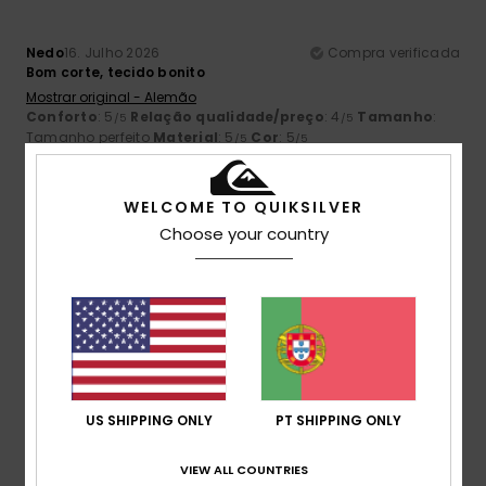
Nedo
16. Julho 2026
Compra verificada
Bom corte, tecido bonito
Mostrar original - Alemão
Conforto
: 5
Relação qualidade/preço
: 4
Tamanho
:
/5
/5
Tamanho perfeito
Material
: 5
Cor
: 5
/5
/5
Eu recomendo este produto
4
WELCOME TO QUIKSILVER
/5
Choose your country
Armindo
15. Julho 2026
Compra verificada
Confortáveis
4
/5
US SHIPPING ONLY
PT SHIPPING ONLY
VIEW ALL COUNTRIES