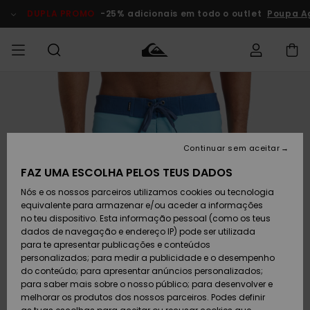
Avançar
para
DUPLA PROMO
-25% adicionais em todo o outlet
Poupa A
a
informação
do
produto
Acede à tua
HOMEM
Roupas
Roupas
Shop
Surf Shop
Artigos
Outlet
encomenda
Homem
Neve
Homem
Homem
MENINO
Envio
Acessórios
Acessórios
Artigos
Continuar sem aceitar
recém-
Surf Shop
Outlet
MULHER
chegados
Crianças
Artigos
Criança
FAZ UMA ESCOLHA PELOS TEUS DADOS
Devoluções
Neve
Nós e os nossos parceiros utilizamos cookies ou tecnologia
Calçado e
Calçado e
Criança
equivalente para armazenar e/ou aceder a informações
chinelos
chinelos
SURF
Pagamento
Highlights
Highlights
Outlet
no teu dispositivo. Esta informação pessoal (como os teus
Mulher
dados de navegação e endereço IP) pode ser utilizada
SNOW
Snow Shop
para te apresentar publicações e conteúdos
Cartão
Surfe/água
Surfe/água
Feminino
personalizados; para medir a publicidade e o desempenho
presente
Snow
Community
do conteúdo; para apresentar anúncios personalizados;
DUPLA
para saber mais sobre o nosso público; para desenvolver e
PROMO
melhorar os produtos dos nossos parceiros. Podes definir
Quiksilver
Snow
Neve
Highlights