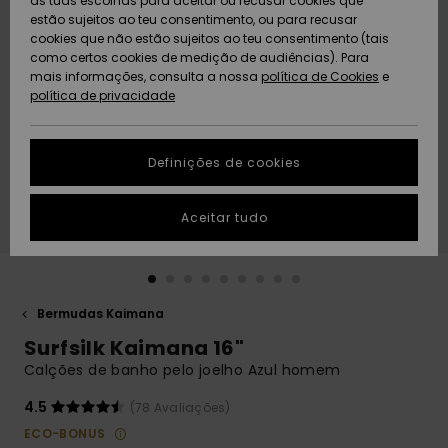
as tuas escolhas para aceitar ou recusar cookies que
Freedom
estão sujeitos ao teu consentimento, ou para recusar
cookies que não estão sujeitos ao teu consentimento (tais
AJUDA
Protecção de
como certos cookies de medição de audiências). Para
Artigos
Artigos
Community
dados
mais informações, consulta a nossa
recém-
recém-
política de Cookies
e
chegados
chegados
política de privacidade
SUSTAINABILITY
Guia de
tamanhos
LOCALIZADOR
Definições de cookies
Coleções
Highlights
DE LOJAS
Inicia uma
Aceitar tudo
CARTÃO
conversa para
PRESENTE
obteres a
resposta mais
rápida à tua
LISTA DE
pergunta.
DESEJO
Bermudas Kaimana
Iniciar uma
Surfsilk Kaimana 16"
conversa
Calções de banho pelo joelho Azul homem
Encontra
respostas
4.5
(78 Avaliações)
para as
ECO-BONUS
perguntas