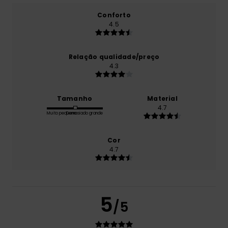
Conforto
4.5
Relação qualidade/preço
4.3
Tamanho
Material
4.7
Muito pequeno
Demasiado grande
Cor
4.7
5
/5