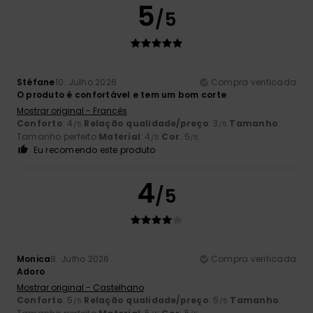
5
/5
Stéfane
10. Julho 2026
Compra verificada
O produto é confortável e tem um bom corte
Mostrar original - Francês
Conforto
: 4
Relação qualidade/preço
: 3
Tamanho
:
/5
/5
Tamanho perfeito
Material
: 4
Cor
: 5
/5
/5
Eu recomendo este produto
4
/5
Monica
8. Julho 2026
Compra verificada
Adoro
Mostrar original - Castelhano
Conforto
: 5
Relação qualidade/preço
: 5
Tamanho
:
/5
/5