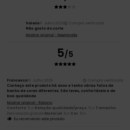
Valerio
11. Julho 2026
Compra verificada
Não gosto do corte
Mostrar original - Neerlandês
5
/5
Francesco
10. Julho 2026
Compra verificada
Conheço este produto há anos e tenho vários fatos de
banho de cores diferentes. São leves, confortáveis e de
boa qualidade
Mostrar original - Italiano
Conforto
: 5
Relação qualidade/preço
: 5
Tamanho
:
/5
/5
Demasiado grande
Material
: 4
Cor
: 5
/5
/5
Eu recomendo este produto