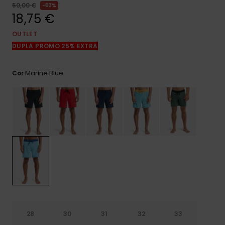
mais
50,00 €
63%
frequentes e o
18,75 €
nosso
formulário de
OUTLET
contacto.
DUPLA PROMO 25% EXTRA
Consultar
as FAQ
Marine Blue
Cor
28
30
31
32
33