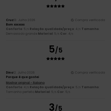
Cruz
13. Julho 2026
Compra verificada
Bom xxxxxxx
Conforto
: 5
Relação qualidade/preço
: 4
Tamanho
:
/5
/5
Demasiado grande
Material
: 5
Cor
: 4
/5
/5
5
/5
Dino
12. Julho 2026
Compra verificada
Porque é que gostei
Mostrar original - Italiano
Conforto
: 4
Relação qualidade/preço
: 5
Tamanho
:
/5
/5
Tamanho perfeito
Material
: 5
Cor
: 5
/5
/5
3
/5