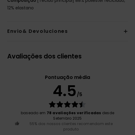
Composição
[Tecido principal] 88% poliéster reciclado,
12% elastano
Envio& Devoluciones
Avaliações dos clientes
Pontuação média
4.5
/5
baseado em
78 avaliações verificadas
desde
Setembro 2025
55% dos nossos clientes recomendam este
produto