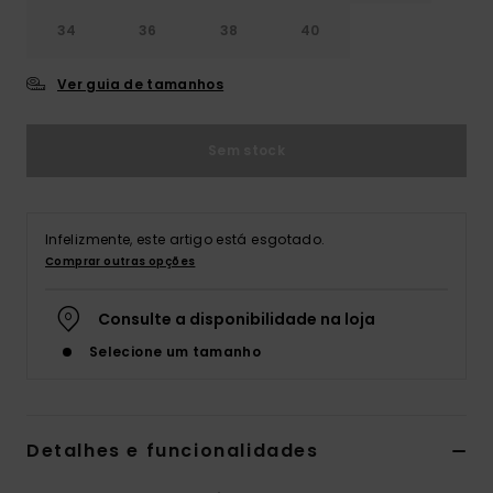
34
36
38
40
Ver guia de tamanhos
Sem stock
Infelizmente, este artigo está esgotado.
Comprar outras opções
Consulte a disponibilidade na loja
Selecione um tamanho
Detalhes e funcionalidades