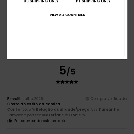
US SHIPPING ONLY
PT SHIPPING ONLY
VIEW ALL COUNTRIES
Stuart
17. Julho 2026
Compra verificada
Boa relação qualidade-preço. Uma boa camisa para o
meu filho, ideal para as noites de verão.
Mostrar original - Inglês
Conforto
: 5
Relação qualidade/preço
: 5
Tamanho
:
/5
/5
Tamanho perfeito
Material
: 5
Cor
: 5
/5
/5
Eu recomendo este produto
5
/5
Pires
16. Julho 2026
Compra verificada
Gosto do estilo da camisa.
Conforto
: 5
Relação qualidade/preço
: 5
Tamanho
:
/5
/5
Tamanho perfeito
Material
: 5
Cor
: 5
/5
/5
Eu recomendo este produto