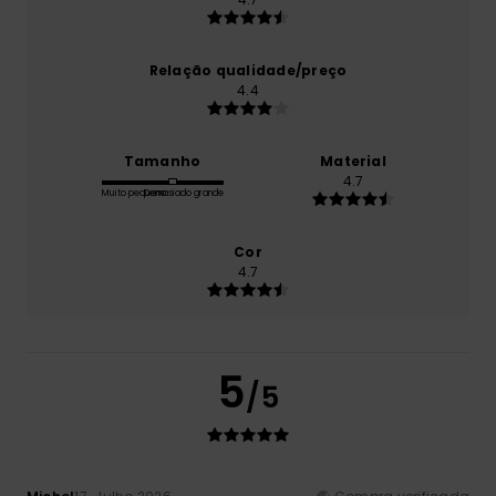
Relação qualidade/preço
4.4
Tamanho
Material
4.7
Muito pequeno
Demasiado grande
Cor
4.7
5
/5