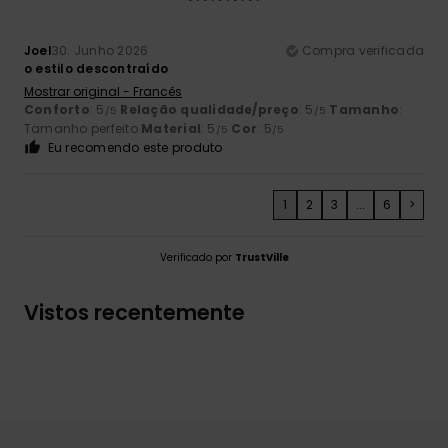
Joel
30. Junho 2026
Compra verificada
o estilo descontraído
Mostrar original - Francês
Conforto
: 5
Relação qualidade/preço
: 5
Tamanho
:
/5
/5
Tamanho perfeito
Material
: 5
Cor
: 5
/5
/5
Eu recomendo este produto
1
2
3
...
6
>
Verificado por
TrustVille
Vistos recentemente