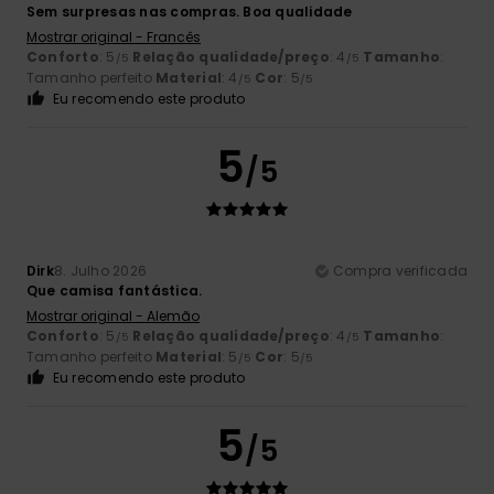
Sem surpresas nas compras. Boa qualidade
Mostrar original - Francês
Conforto
: 5
Relação qualidade/preço
: 4
Tamanho
:
/5
/5
Tamanho perfeito
Material
: 4
Cor
: 5
/5
/5
Eu recomendo este produto
5
/5
Dirk
8. Julho 2026
Compra verificada
Que camisa fantástica.
Mostrar original - Alemão
Conforto
: 5
Relação qualidade/preço
: 4
Tamanho
:
/5
/5
Tamanho perfeito
Material
: 5
Cor
: 5
/5
/5
Eu recomendo este produto
5
/5