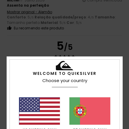
Michel
17. Julho 2026
Compra verificada
Assenta na perfeição
Mostrar original - Alemão
Conforto
: 5
Relação qualidade/preço
: 4
Tamanho
:
/5
/5
Tamanho perfeito
Material
: 5
Cor
: 5
/5
/5
Eu recomendo este produto
5
/5
WELCOME TO QUIKSILVER
Enrique
17. Julho 2026
Compra verificada
Bom produto
Choose your country
Mostrar original - Castelhano
Conforto
: 4
Relação qualidade/preço
: 4
Tamanho
:
/5
/5
Grande
Material
: 5
Cor
: 5
/5
/5
Eu recomendo este produto
5
/5