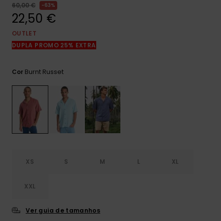
mais
60,00 €
63%
frequentes e o
22,50 €
nosso
formulário de
OUTLET
contacto.
DUPLA PROMO 25% EXTRA
Consultar
as FAQ
Burnt Russet
Cor
XS
S
M
L
XL
XXL
Ver guia de tamanhos