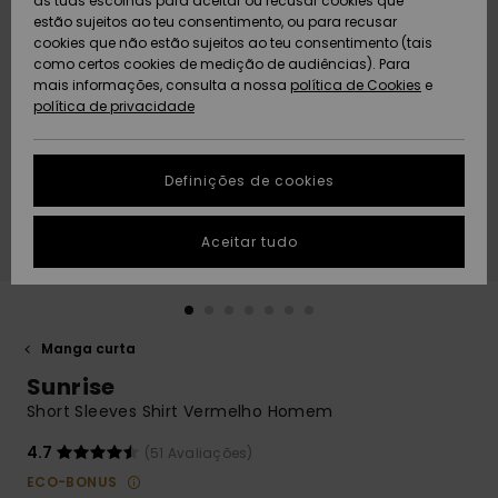
as tuas escolhas para aceitar ou recusar cookies que
Freedom
estão sujeitos ao teu consentimento, ou para recusar
cookies que não estão sujeitos ao teu consentimento (tais
AJUDA
Protecção de
como certos cookies de medição de audiências). Para
Artigos
Artigos
Community
dados
mais informações, consulta a nossa
recém-
recém-
política de Cookies
e
chegados
chegados
política de privacidade
SUSTAINABILITY
Guia de
tamanhos
LOCALIZADOR
Definições de cookies
Coleções
Highlights
DE LOJAS
Inicia uma
Aceitar tudo
CARTÃO
conversa para
PRESENTE
obteres a
resposta mais
rápida à tua
LISTA DE
pergunta.
DESEJO
Manga curta
Iniciar uma
Sunrise
conversa
Short Sleeves Shirt Vermelho Homem
Encontra
respostas
4.7
(51 Avaliações)
para as
ECO-BONUS
perguntas