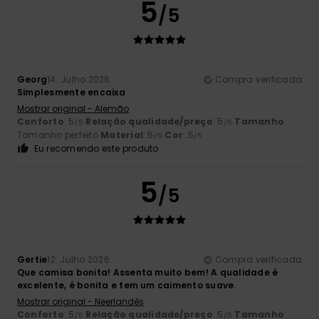
5
/5
Georg
14. Julho 2026
Compra verificada
Simplesmente encaixa
Mostrar original - Alemão
Conforto
: 5
Relação qualidade/preço
: 5
Tamanho
:
/5
/5
Tamanho perfeito
Material
: 5
Cor
: 5
/5
/5
Eu recomendo este produto
5
/5
Gertie
12. Julho 2026
Compra verificada
Que camisa bonita! Assenta muito bem! A qualidade é
excelente, é bonita e tem um caimento suave.
Mostrar original - Neerlandês
Conforto
: 5
Relação qualidade/preço
: 5
Tamanho
:
/5
/5