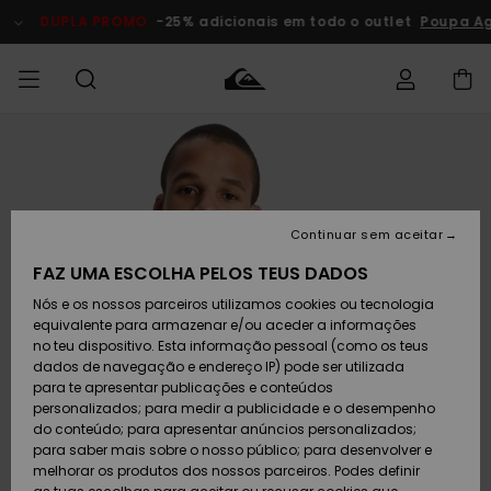
Avançar
para
DUPLA PROMO
-25% adicionais em todo o outlet
Poupa A
a
informação
do
produto
Acede à tua
HOMEM
Roupas
Roupas
Shop
Surf Shop
Artigos
Outlet
encomenda
Homem
Neve
Homem
Homem
MENINO
Envio
Acessórios
Acessórios
Artigos
Continuar sem aceitar
recém-
Surf Shop
Outlet
MULHER
chegados
Crianças
Artigos
Criança
FAZ UMA ESCOLHA PELOS TEUS DADOS
Devoluções
Neve
Nós e os nossos parceiros utilizamos cookies ou tecnologia
Calçado e
Calçado e
Criança
equivalente para armazenar e/ou aceder a informações
chinelos
chinelos
SURF
Pagamento
Highlights
Highlights
Outlet
no teu dispositivo. Esta informação pessoal (como os teus
Mulher
dados de navegação e endereço IP) pode ser utilizada
SNOW
Snow Shop
para te apresentar publicações e conteúdos
Cartão
Surfe/água
Surfe/água
Feminino
personalizados; para medir a publicidade e o desempenho
presente
Snow
Community
do conteúdo; para apresentar anúncios personalizados;
DUPLA
para saber mais sobre o nosso público; para desenvolver e
PROMO
melhorar os produtos dos nossos parceiros. Podes definir
Quiksilver
Snow
Neve
Highlights