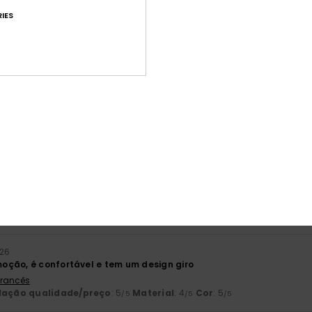
 Castelhano
IES
lação qualidade/preço
: 4
Tamanho
: Tamanho perfeito
Material
/5
este produto
ho 2026
zer
 Francês
lação qualidade/preço
: 5
Tamanho
: Demasiado grande
Materia
/5
este produto
6
é de algodão de boa qualidade
 Francês
lação qualidade/preço
: 5
Tamanho
: Grande
Material
: 5
Cor
: 
/5
/5
este produto
026
ção, é confortável e tem um design giro
 Francês
lação qualidade/preço
: 5
Material
: 4
Cor
: 5
/5
/5
/5