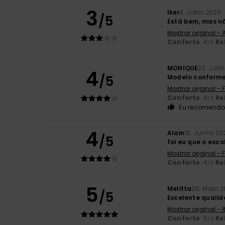
3
Iker
3. Julho 2026
/5
Está bem, mas n
Mostrar original -
Conforto
: 4
Re
/5
MONIQUE
22. Jun
4
/5
Modelo conforme
Mostrar original -
Conforto
: 4
Re
/5
Eu recomendo 
4
Alain
18. Junho 20
/5
foi eu que o esco
Mostrar original -
Conforto
: 4
Re
/5
5
Melitta
25. Maio 
/5
Excelente qualid
Mostrar original - 
Conforto
: 5
Re
/5