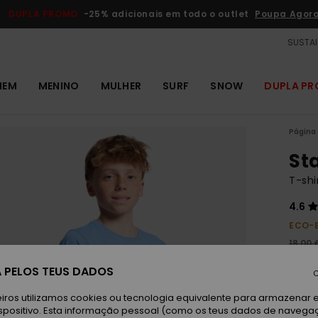
DUPLA PROMO
-25% adicionais em todo o outlet
Poupa Agor
SUSTAI
MEM
MENINO
MULHER
SURF
SNOW
DUPLA P
Página 
St
T-shi
4.6
ECO-
18,00 
6,7
 PELOS TEUS DADOS
C
OUTL
iros utilizamos cookies ou tecnologia equivalente para armazenar 
DUPLA
spositivo. Esta informação pessoal (como os teus dados de navega