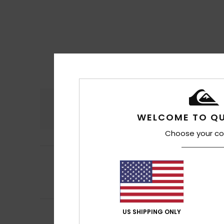
Conforto
Rela
4.7
WELCOME TO QU
Choose your co
5
/5
Sara
17. Julho 202
Boa qualidade
Conforto
: 5
Re
/5
Claudia
13. Julho
US SHIPPING ONLY
4
devido ao proble