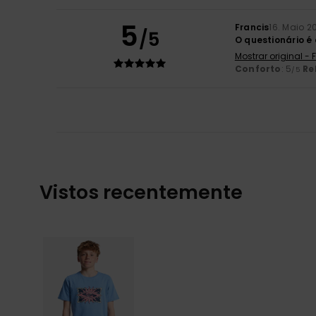
5
Francis
16. Maio 2
/5
O questionário 
Mostrar original -
Conforto
: 5
Re
/5
Vistos recentemente