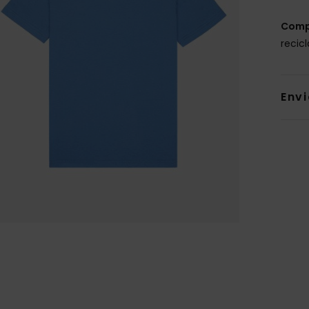
Comp
recic
Env