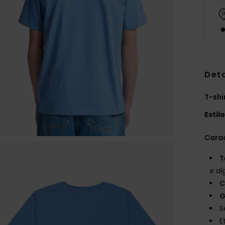
Det
T-shi
Estil
Carac
T
e al
C
G
S
E