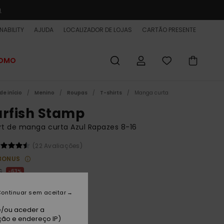
a
NABILITY
AJUDA
LOCALIZADOR DE LOJAS
CARTÃO PRESENTE
ROMO
de início
Menino
Roupas
T-shirts
Manga curta
arfish Stamp
rt de manga curta Azul Rapazes 8-16
(22 Avaliações)
BONUS
€
63%
5 €
ontinuar sem aceitar
ET
e/ou aceder a
 PROMO 25% EXTRA
ção e endereço IP)