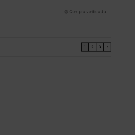
Compra verificada
1
2
3
>