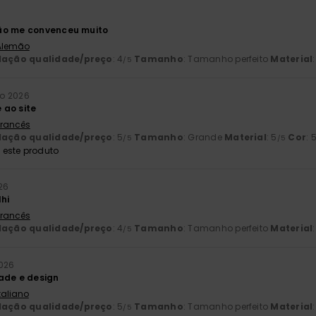
ão me convenceu muito
 Alemão
lação qualidade/preço
: 4
Tamanho
: Tamanho perfeito
Material
/5
ho 2026
 ao site
 Francês
lação qualidade/preço
: 5
Tamanho
: Grande
Material
: 5
Cor
: 
/5
/5
este produto
26
lhi
 Francês
lação qualidade/preço
: 4
Tamanho
: Tamanho perfeito
Material
/5
2026
ade e design
Italiano
lação qualidade/preço
: 5
Tamanho
: Tamanho perfeito
Material
/5