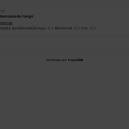
026
é demasiado longo
 Francês
lação qualidade/preço
: 5
Material
: 5
Cor
: 5
/5
/5
/5
Verificado por
TrustVille