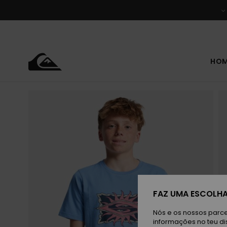
Avançar
para
a
informação
do
produto
HO
FAZ UMA ESCOLHA
Nós e os nossos parce
informações no teu di