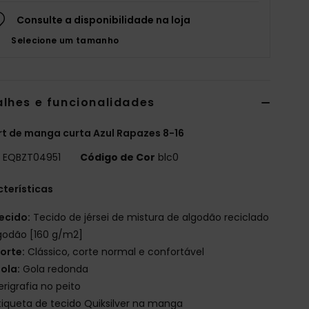
Consulte a disponibilidade na loja
Selecione um tamanho
alhes e funcionalidades
rt de manga curta Azul Rapazes 8-16
o
EQBZT04951
Código de Cor
blc0
terísticas
ecido:
Tecido de jérsei de mistura de algodão reciclado
godão [160 g/m2]
orte:
Clássico, corte normal e confortável
ola:
Gola redonda
erigrafia no peito
tiqueta de tecido Quiksilver na manga