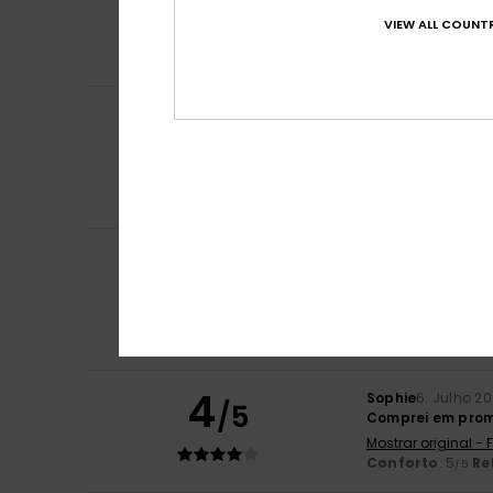
/5
Mostrar original -
VIEW ALL COUNTR
Conforto
: 4
Re
/5
Eu recomendo 
Jacqueline
9. Jul
5
/5
Não há nada a di
Mostrar original -
Conforto
: 5
Re
/5
Eu recomendo 
Rosa
8. Julho 202
5
/5
porque gostei e 
Mostrar original -
Conforto
: 5
Re
/5
Eu recomendo 
4
Sophie
6. Julho 2
/5
Comprei em promo
Mostrar original -
Conforto
: 5
Re
/5