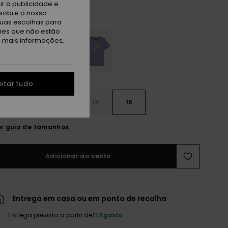
r a publicidade e
sobre o nosso
viera
tuas escolhas para
kies que não estão
a mais informações,
itar tudo
10
12
14
16
r guia de tamanhos
Adicionar ao cesto
Entrega em casa ou em ponto de recolha
Entrega prevista a partir de
11 Agosto