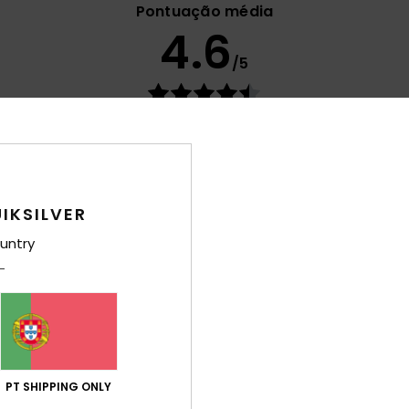
Pontuação média
4.6
/5
baseado em
22 avaliações verificadas
desde Fevereiro 2026
64% dos nossos clientes recomendam este produto
ção qualidade/preço
Tamanho
Mat
4.6
4
IKSILVER
Muito pequeno
Demasiado grande
untry
6
lação qualidade/preço
: 5
Tamanho
: Tamanho perfeito
Material
/5
 2026
PT SHIPPING ONLY
ma com o vale que me deram e que nunca chegou a ser utilizado n