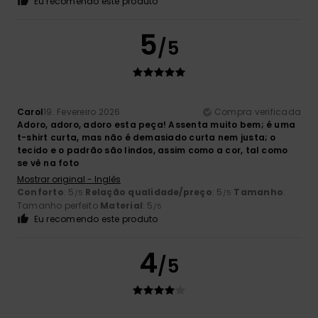
Eu recomendo este produto
5
/5
Carol
19. Fevereiro 2026
Compra verificada
Adoro, adoro, adoro esta peça! Assenta muito bem; é uma
t-shirt curta, mas não é demasiado curta nem justa; o
tecido e o padrão são lindos, assim como a cor, tal como
se vê na foto
Mostrar original - Inglês
Conforto
: 5
Relação qualidade/preço
: 5
Tamanho
:
/5
/5
Tamanho perfeito
Material
: 5
/5
Eu recomendo este produto
4
/5