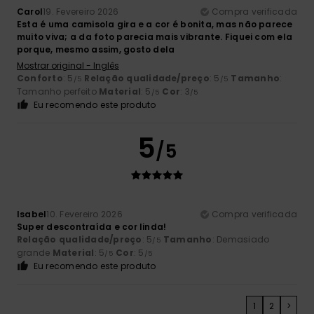
Carol
19. Fevereiro 2026
Compra verificada
Esta é uma camisola gira e a cor é bonita, mas não parece
muito viva; a da foto parecia mais vibrante. Fiquei com ela
porque, mesmo assim, gosto dela
Mostrar original - Inglês
Conforto
: 5
Relação qualidade/preço
: 5
Tamanho
:
/5
/5
Tamanho perfeito
Material
: 5
Cor
: 3
/5
/5
Eu recomendo este produto
5
/5
Isabel
10. Fevereiro 2026
Compra verificada
Super descontraída e cor linda!
Relação qualidade/preço
: 5
Tamanho
: Demasiado
/5
grande
Material
: 5
Cor
: 5
/5
/5
Eu recomendo este produto
1
2
>