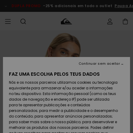
Avançar
para
DUPLA PROMO
-25% adicionais em todo o outlet
Poupa A
a
informação
do
produto
Acede à tua
HOMEM
Roupas
Roupas
Shop
Surf Shop
Artigos
Outlet
encomenda
Homem
Neve
Homem
Homem
MENINO
Envio
Acessórios
Acessórios
Artigos
Continuar sem aceitar
recém-
Surf Shop
Outlet
MULHER
chegados
Crianças
Artigos
Criança
FAZ UMA ESCOLHA PELOS TEUS DADOS
Devoluções
Neve
Nós e os nossos parceiros utilizamos cookies ou tecnologia
Calçado e
Calçado e
Criança
equivalente para armazenar e/ou aceder a informações
chinelos
chinelos
SURF
Pagamento
Highlights
Highlights
Outlet
no teu dispositivo. Esta informação pessoal (como os teus
Mulher
dados de navegação e endereço IP) pode ser utilizada
SNOW
Snow Shop
para te apresentar publicações e conteúdos
Cartão
Surfe/água
Surfe/água
Feminino
personalizados; para medir a publicidade e o desempenho
presente
Snow
Community
do conteúdo; para apresentar anúncios personalizados;
DUPLA
para saber mais sobre o nosso público; para desenvolver e
PROMO
melhorar os produtos dos nossos parceiros. Podes definir
Quiksilver
Snow
Neve
Highlights