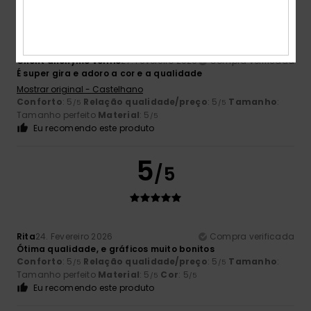
Client anonyme vérifié
27. Fevereiro 2026
Compra verificada
É super gira e adoro a cor e a qualidade
Mostrar original - Castelhano
Conforto
: 5
Relação qualidade/preço
: 5
Tamanho
:
/5
/5
Tamanho perfeito
Material
: 5
/5
Eu recomendo este produto
5
/5
Rita
24. Fevereiro 2026
Compra verificada
Ótima qualidade, e gráficos muito bonitos
Conforto
: 5
Relação qualidade/preço
: 5
Tamanho
:
/5
/5
Tamanho perfeito
Material
: 5
Cor
: 5
/5
/5
Eu recomendo este produto