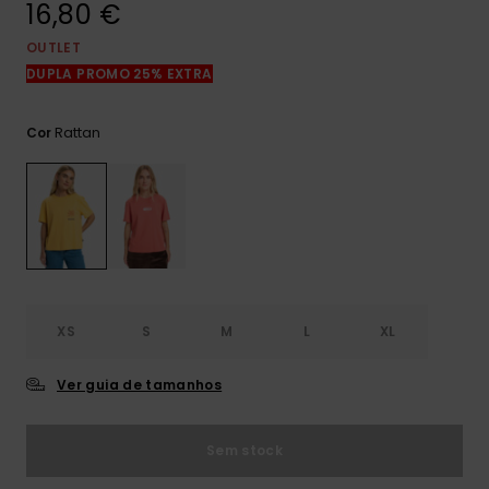
16,80 €
mais
frequentes e o
nosso
OUTLET
formulário de
DUPLA PROMO 25% EXTRA
contacto.
Consultar
Rattan
Cor
as FAQ
XS
S
M
L
XL
Ver guia de tamanhos
Sem stock