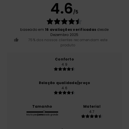
4.6
/5
baseado em
16 avaliações verificadas
desde
Dezembro 2025
75% dos nossos clientes recomendam este
produto
Conforto
4.9
Relação qualidade/preço
4.6
Tamanho
Material
4.7
Muito pequeno
Demasiado grande