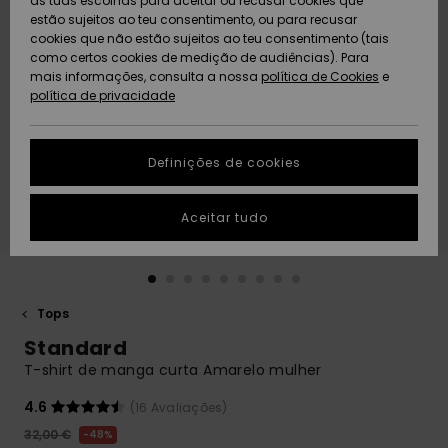
as tuas escolhas para aceitar ou recusar cookies que
Freedom
estão sujeitos ao teu consentimento, ou para recusar
cookies que não estão sujeitos ao teu consentimento (tais
AJUDA
Protecção de
como certos cookies de medição de audiências). Para
Artigos
Artigos
Community
dados
mais informações, consulta a nossa
recém-
recém-
política de Cookies
e
chegados
chegados
política de privacidade
SUSTAINABILITY
Guia de
tamanhos
LOCALIZADOR
Definições de cookies
Coleções
Highlights
DE LOJAS
Inicia uma
Aceitar tudo
CARTÃO
conversa para
PRESENTE
obteres a
resposta mais
rápida à tua
LISTA DE
pergunta.
DESEJO
Tops
Iniciar uma
Standard
conversa
T-shirt de manga curta Amarelo mulher
Encontra
respostas
4.6
(16 Avaliações)
para as
32,00 €
48%
perguntas