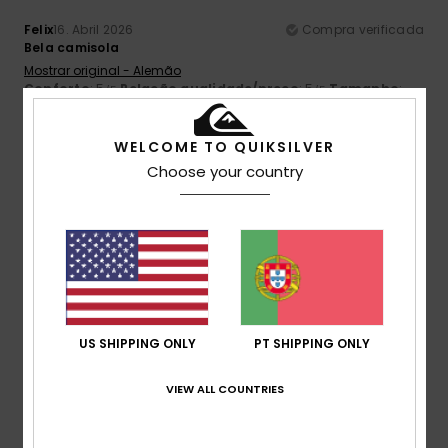
Felix
16. Abril 2026
Compra verificada
Bela camisola
Mostrar original - Alemão
Conforto
: 5
Relação qualidade/preço
: 5
Tamanho
:
/5
/5
Grande
Material
: 5
/5
WELCOME TO QUIKSILVER
1
/5
Choose your country
Yolanda
1. Março 2026
Compra verificada
A camisola veio com uma mancha; para não ter o trabalho
de a trocar, lavei-a na esperança de que a mancha saísse,
mas não foi o que aconteceu.
Mostrar original - Castelhano
US SHIPPING ONLY
PT SHIPPING ONLY
Conforto
: 4
Relação qualidade/preço
: 2
Tamanho
:
/5
/5
Tamanho perfeito
Material
: 2
Cor
: 4
/5
/5
VIEW ALL COUNTRIES
5
/5