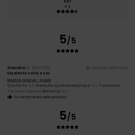
Cor
4.5
5
/5
Gabriele
30. Abril 2026
Compra verificada
Excelente corte e cor
Mostrar original - Inglês
Conforto
: 5
Relação qualidade/preço
: 5
Tamanho
:
/5
/5
Tamanho perfeito
Material
: 5
/5
Eu recomendo este produto
5
/5