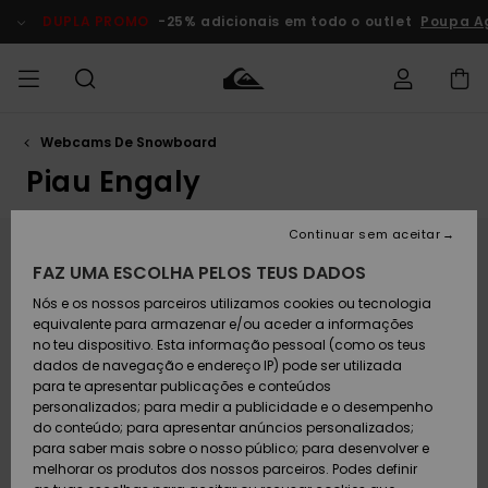
Passar
para
DUPLA PROMO
-25% adicionais em todo o outlet
Poupa A
o
conteúdo
Webcams De Snowboard
Acede à tua
HOMEM
Roupas
Roupas
Shop
Surf Shop
Artigos
Outlet
encomenda
Homem
Neve
Homem
Piau Engaly
Homem
MENINO
Envio
Acessórios
Acessórios
Artigos
Continuar sem aceitar
recém-
Surf Shop
Outlet
Webcam Piau Engaly
MULHER
chegados
Crianças
Artigos
Criança
FAZ UMA ESCOLHA PELOS TEUS DADOS
Devoluções
Neve
Nós e os nossos parceiros utilizamos cookies ou tecnologia
Calçado e
Calçado e
Piau Engaly, a estância mais alta dos Pirenéus,
Criança
chinelos
chinelos
SURF
culmina a 1850 metros de altitude e apresenta um
equivalente para armazenar e/ou aceder a informações
Pagamento
Highlights
Highlights
Outlet
nível de neve natural ideal. Em 2015, foi eleita a
no teu dispositivo. Esta informação pessoal (como os teus
Mulher
"estância mais nevada do mundo". Veja as webcams
dados de navegação e endereço IP) pode ser utilizada
SNOW
Snow Shop
em direto de todo o domínio esquiável da estância
para te apresentar publicações e conteúdos
Cartão
Surfe/água
Surfe/água
Feminino
de Piau. Esta estância oferece uma vasta escolha de
personalizados; para medir a publicidade e o desempenho
presente
Snow
Community
atividades para esquiadores principiantes ou
do conteúdo; para apresentar anúncios personalizados;
DUPLA
experientes: 60 km de pistas, um percurso lúdico
para saber mais sobre o nosso público; para desenvolver e
PROMO
com mais de 800 m de desnível, uma zona de
melhorar os produtos dos nossos parceiros. Podes definir
Quiksilver
Snow
Neve
Highlights
snowboard, um centro aquático e até esqui na água,