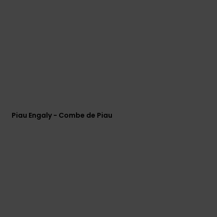
mais
frequentes e o
nosso
formulário de
contacto.
Consultar
as FAQ
Piau Engaly - Combe de Piau