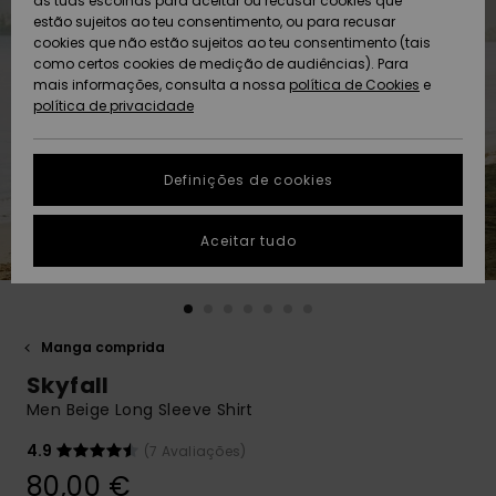
as tuas escolhas para aceitar ou recusar cookies que
Freedom
estão sujeitos ao teu consentimento, ou para recusar
cookies que não estão sujeitos ao teu consentimento (tais
AJUDA
Protecção de
como certos cookies de medição de audiências). Para
Artigos
Artigos
Community
dados
mais informações, consulta a nossa
recém-
recém-
política de Cookies
e
chegados
chegados
política de privacidade
SUSTAINABILITY
Guia de
tamanhos
LOCALIZADOR
Definições de cookies
Coleções
Highlights
DE LOJAS
Inicia uma
Aceitar tudo
CARTÃO
conversa para
PRESENTE
obteres a
resposta mais
rápida à tua
LISTA DE
pergunta.
DESEJO
Manga comprida
Iniciar uma
Skyfall
conversa
Men Beige Long Sleeve Shirt
Encontra
respostas
4.9
(7 Avaliações)
para as
80,00 €
perguntas