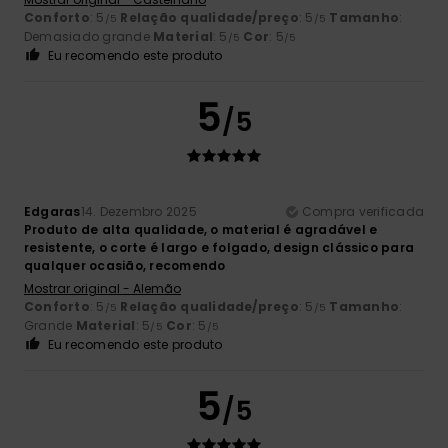
Conforto
: 5
Relação qualidade/preço
: 5
Tamanho
:
/5
/5
Demasiado grande
Material
: 5
Cor
: 5
/5
/5
Eu recomendo este produto
5
/5
Edgaras
14. Dezembro 2025
Compra verificada
Produto de alta qualidade, o material é agradável e
resistente, o corte é largo e folgado, design clássico para
qualquer ocasião, recomendo
Mostrar original - Alemão
Conforto
: 5
Relação qualidade/preço
: 5
Tamanho
:
/5
/5
Grande
Material
: 5
Cor
: 5
/5
/5
Eu recomendo este produto
5
/5