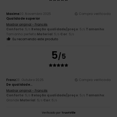
Maxime
20. Novembro 2025
Compra verificada
Qualidade superior
Mostrar original - Francês
Conforto
: 5
Relação qualidade/preço
: 5
Tamanho
:
/5
/5
Tamanho perfeito
Material
: 5
Cor
: 5
/5
/5
Eu recomendo este produto
5
/5
Franz
23. Outubro 2025
Compra verificada
De qualidade...
Mostrar original - Francês
Conforto
: 5
Relação qualidade/preço
: 5
Tamanho
:
/5
/5
Grande
Material
: 5
Cor
: 5
/5
/5
Verificado por
TrustVille