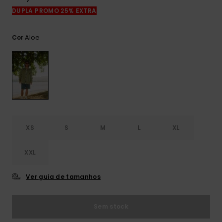
mais
DUPLA PROMO 25% EXTRA
frequentes e o
nosso
formulário de
Aloe
Cor
contacto.
Consultar
as FAQ
XS
S
M
L
XL
XXL
Ver guia de tamanhos
Sem stock