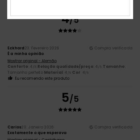
4
/5
Eckhard
23. Fevereiro 2026
Compra verificada
É a minha opinião
Mostrar original - Alemão
Conforto
: 4
Relação qualidade/preço
: 4
Tamanho
:
/5
/5
Tamanho perfeito
Material
: 4
Cor
: 4
/5
/5
Eu recomendo este produto
5
/5
Carlos
20. Janeiro 2026
Compra verificada
Exatamente o que esperava
Mostrar original - Castelhano