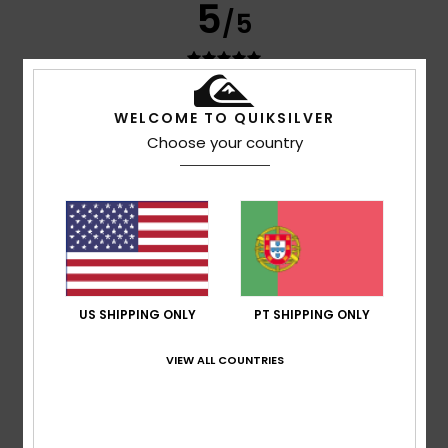
5
/5
Javier
2. Março 2026
Compra verificada
WELCOME TO QUIKSILVER
Boa qualidade e conforto
Choose your country
Mostrar original - Castelhano
Conforto
: 4
Relação qualidade/preço
: 4
Tamanho
:
/5
/5
Tamanho perfeito
Material
: 4
Cor
: 4
/5
/5
Eu recomendo este produto
5
/5
US SHIPPING ONLY
PT SHIPPING ONLY
VIEW ALL COUNTRIES
Client anonyme vérifié
26. Fevereiro 2026
Compra verificada
Super gira
Mostrar original - Castelhano
Conforto
: 5
Relação qualidade/preço
: 5
Tamanho
:
/5
/5
Demasiado grande
Material
: 5
Cor
: 5
/5
/5