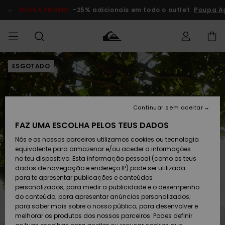
Avançar
para
DUPLA PROMO
-25% adicionais em todo o outlet
Poupa A
a
informação
do
produto
ESGOTADO
Acede à tua
HOMEM
Roupas
Roupas
Shop
Surf Shop
Artigos
Outlet
encomenda
Homem
Neve
Homem
Homem
MENINO
Envio
Acessórios
Acessórios
Artigos
Continuar sem aceitar
recém-
Surf Shop
Outlet
MULHER
chegados
Crianças
Artigos
Criança
FAZ UMA ESCOLHA PELOS TEUS DADOS
Devoluções
Neve
Nós e os nossos parceiros utilizamos cookies ou tecnologia
Calçado e
Calçado e
Criança
equivalente para armazenar e/ou aceder a informações
chinelos
chinelos
SURF
Pagamento
Highlights
Highlights
Outlet
no teu dispositivo. Esta informação pessoal (como os teus
Mulher
dados de navegação e endereço IP) pode ser utilizada
SNOW
Snow Shop
para te apresentar publicações e conteúdos
Cartão
Surfe/água
Surfe/água
Feminino
personalizados; para medir a publicidade e o desempenho
presente
Snow
Community
do conteúdo; para apresentar anúncios personalizados;
DUPLA
para saber mais sobre o nosso público; para desenvolver e
PROMO
melhorar os produtos dos nossos parceiros. Podes definir
Quiksilver
Snow
Neve
Highlights