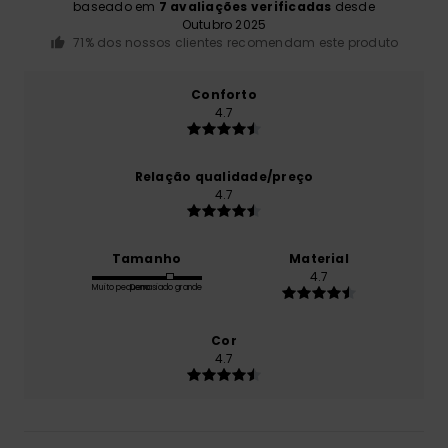
baseado em
7 avaliações verificadas
desde
Outubro 2025
71% dos nossos clientes recomendam este produto
Conforto
4.7
Relação qualidade/preço
4.7
Tamanho
Material
4.7
Muito pequeno
Demasiado grande
Cor
4.7