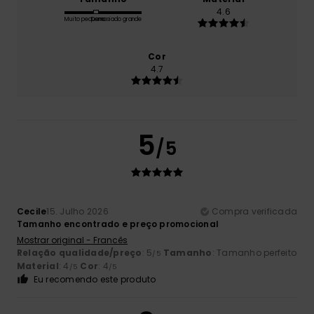
4.6
Muito pequeno
Demasiado grande
Cor
4.7
5
/5
Cecile
15. Julho 2026
Compra verificada
Tamanho encontrado e preço promocional
Mostrar original - Francês
Relação qualidade/preço
: 5
Tamanho
: Tamanho perfeito
/5
Material
: 4
Cor
: 4
/5
/5
Eu recomendo este produto