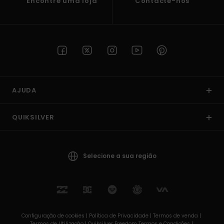
Encontre uma loja
Contacte-nos
AJUDA
QUIKSILVER
Selecione a sua região
Configuração de cookies |
Política de Privacidade |
Termos de venda |
Termos de Utilizaçâo |
Quiksilver Freedom Termos e Condições |