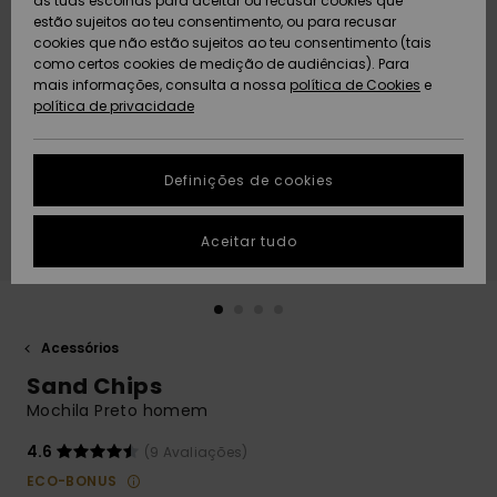
as tuas escolhas para aceitar ou recusar cookies que
Freedom
estão sujeitos ao teu consentimento, ou para recusar
cookies que não estão sujeitos ao teu consentimento (tais
AJUDA
Protecção de
como certos cookies de medição de audiências). Para
Artigos
Artigos
Community
dados
mais informações, consulta a nossa
recém-
recém-
política de Cookies
e
chegados
chegados
política de privacidade
SUSTAINABILITY
Guia de
tamanhos
LOCALIZADOR
Definições de cookies
Coleções
Highlights
DE LOJAS
Inicia uma
Aceitar tudo
CARTÃO
conversa para
PRESENTE
obteres a
resposta mais
rápida à tua
LISTA DE
pergunta.
DESEJO
Acessórios
Iniciar uma
Sand Chips
conversa
Mochila Preto homem
Encontra
respostas
4.6
(9 Avaliações)
para as
ECO-BONUS
perguntas