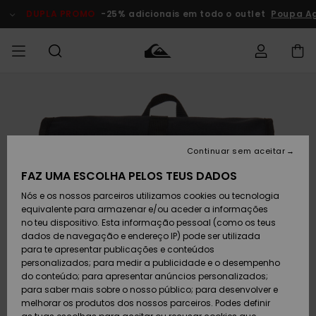
Avançar
para
DUPLA PROMO
-25% adicionais em todo o outlet
Poupa A
a
informação
do
produto
Acede à tua
HOMEM
Roupas
Roupas
Shop
Surf Shop
Artigos
Outlet
encomenda
Homem
Neve
Homem
Homem
MENINO
Envio
Acessórios
Acessórios
Artigos
Continuar sem aceitar
recém-
Surf Shop
Outlet
MULHER
chegados
Crianças
Artigos
Criança
FAZ UMA ESCOLHA PELOS TEUS DADOS
Devoluções
Neve
Nós e os nossos parceiros utilizamos cookies ou tecnologia
Calçado e
Calçado e
Criança
equivalente para armazenar e/ou aceder a informações
chinelos
chinelos
SURF
Pagamento
Highlights
Highlights
Outlet
no teu dispositivo. Esta informação pessoal (como os teus
Mulher
dados de navegação e endereço IP) pode ser utilizada
SNOW
Snow Shop
para te apresentar publicações e conteúdos
Cartão
Surfe/água
Surfe/água
Feminino
personalizados; para medir a publicidade e o desempenho
presente
Snow
Community
do conteúdo; para apresentar anúncios personalizados;
DUPLA
para saber mais sobre o nosso público; para desenvolver e
PROMO
melhorar os produtos dos nossos parceiros. Podes definir
Quiksilver
Snow
Neve
Highlights