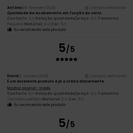
António
28. Fevereiro 2026
Compra verificada
Qualidade de acabamento em função do valor.
Conforto
: 4
Relação qualidade/preço
: 4
Tamanho
:
/5
/5
Pequeno
Material
: 4
Cor
: 5
/5
/5
Eu recomendo este produto
5
/5
David
12. Janeiro 2026
Compra verificada
É um excelente produto e já o utilizo diariamente.
Mostrar original - Inglês
Conforto
: 5
Relação qualidade/preço
: 5
Tamanho
:
/5
/5
Tamanho perfeito
Material
: 5
Cor
: 5
/5
/5
Eu recomendo este produto
5
/5