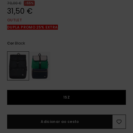
mais
70,00 €
55%
frequentes e o
31,50 €
nosso
formulário de
OUTLET
contacto.
DUPLA PROMO 25% EXTRA
Consultar
as FAQ
Black
Cor
1SZ
Adicionar ao cesto