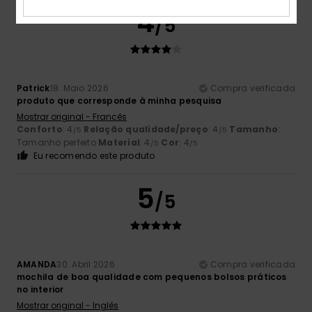
4
/5
Patrick
18. Maio 2026
Compra verificada
produto que corresponde à minha pesquisa
Mostrar original - Francês
Conforto
: 4
Relação qualidade/preço
: 4
Tamanho
:
/5
/5
Tamanho perfeito
Material
: 4
Cor
: 4
/5
/5
Eu recomendo este produto
5
/5
AMANDA
30. Abril 2026
Compra verificada
mochila de boa qualidade com pequenos bolsos práticos
no interior
Mostrar original - Inglês