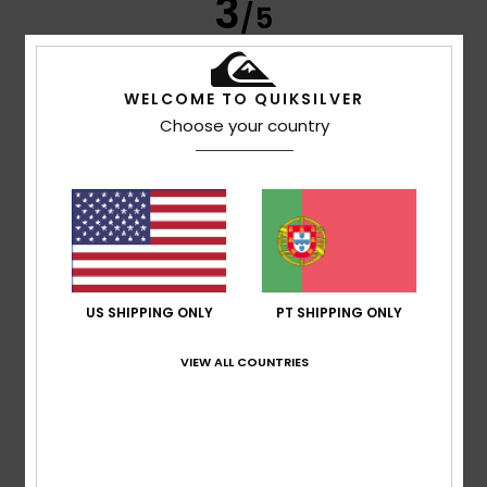
3
/5
WELCOME TO QUIKSILVER
Thomas
11. Julho 2026
Compra verificada
Choose your country
A mochila era demasiado pequena
Mostrar original - Alemão
Conforto
: 5
Relação qualidade/preço
: 5
Tamanho
:
/5
/5
Muito pequeno
Material
: 5
Cor
: 5
/5
/5
5
/5
US SHIPPING ONLY
PT SHIPPING ONLY
VIEW ALL COUNTRIES
Melisa
20. Junho 2026
Compra verificada
Parece-me muito confortável
Mostrar original - Castelhano
Tamanho
: Tamanho perfeito
Eu recomendo este produto