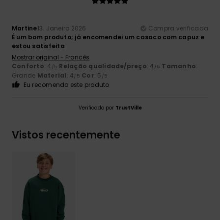
Martine
13. Janeiro 2026
Compra verificada
É um bom produto; já encomendei um casaco com capuz e
estou satisfeita
Mostrar original - Francês
Conforto
: 4
Relação qualidade/preço
: 4
Tamanho
:
/5
/5
Grande
Material
: 4
Cor
: 5
/5
/5
Eu recomendo este produto
Verificado por
TrustVille
Vistos recentemente