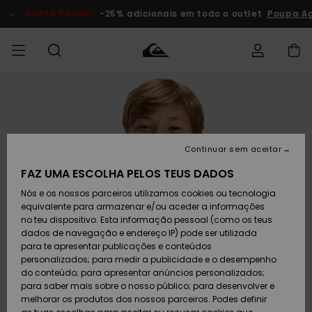
Avançar
para
DUPLA PROMO
-25% adicionais em todo o outlet
Poupa A
a
informação
do
produto
Acede à tua
HOMEM
Roupas
Roupas
Shop
Surf Shop
Artigos
Outlet
encomenda
Homem
Neve
Homem
Homem
MENINO
Envio
Acessórios
Acessórios
Artigos
Continuar sem aceitar
recém-
Surf Shop
Outlet
MULHER
chegados
Crianças
Artigos
Criança
FAZ UMA ESCOLHA PELOS TEUS DADOS
Devoluções
Neve
Nós e os nossos parceiros utilizamos cookies ou tecnologia
Calçado e
Calçado e
Criança
equivalente para armazenar e/ou aceder a informações
chinelos
chinelos
SURF
Pagamento
Highlights
Highlights
Outlet
no teu dispositivo. Esta informação pessoal (como os teus
Mulher
dados de navegação e endereço IP) pode ser utilizada
SNOW
Snow Shop
para te apresentar publicações e conteúdos
Cartão
Surfe/água
Surfe/água
Feminino
personalizados; para medir a publicidade e o desempenho
presente
Snow
Community
do conteúdo; para apresentar anúncios personalizados;
DUPLA
para saber mais sobre o nosso público; para desenvolver e
PROMO
melhorar os produtos dos nossos parceiros. Podes definir
Quiksilver
Snow
Neve
Highlights