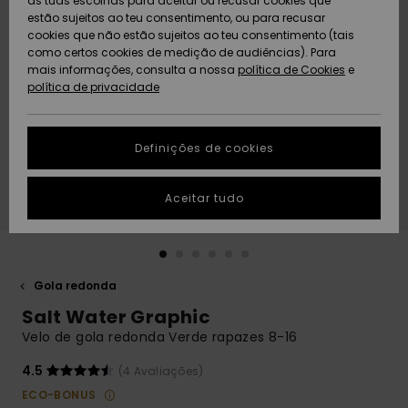
as tuas escolhas para aceitar ou recusar cookies que
Freedom
estão sujeitos ao teu consentimento, ou para recusar
cookies que não estão sujeitos ao teu consentimento (tais
AJUDA
Protecção de
como certos cookies de medição de audiências). Para
Artigos
Artigos
Community
dados
mais informações, consulta a nossa
recém-
recém-
política de Cookies
e
chegados
chegados
política de privacidade
SUSTAINABILITY
Guia de
tamanhos
LOCALIZADOR
Definições de cookies
Coleções
Highlights
DE LOJAS
Inicia uma
Aceitar tudo
CARTÃO
conversa para
PRESENTE
obteres a
resposta mais
rápida à tua
LISTA DE
pergunta.
DESEJO
Gola redonda
Iniciar uma
Salt Water Graphic
conversa
Velo de gola redonda Verde rapazes 8-16
Encontra
respostas
4.5
(4 Avaliações)
para as
ECO-BONUS
perguntas