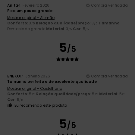
Anita
4. Fevereiro 2026
Compra verificada
Fica um pouco grande
Mostrar original - Alemão
Conforto
: 3
Relação qualidade/preço
: 3
Tamanho
:
/5
/5
Demasiado grande
Material
: 3
Cor
: 5
/5
/5
5
/5
ENEKO
17. Janeiro 2026
Compra verificada
Tamanho perfeito e de excelente qualidade
Mostrar original - Castelhano
Conforto
: 5
Relação qualidade/preço
: 5
Material
: 5
/5
/5
/5
Cor
: 5
/5
Eu recomendo este produto
5
/5