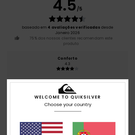
4.5
/5
baseado em
4 avaliações verificadas
desde
Janeiro 2026
75% dos nossos clientes recomendam este
produto
Conforto
4.3
Relação qualidade/preço
4.3
WELCOME TO QUIKSILVER
Choose your country
Tamanho
Material
4.3
Muito pequeno
Demasiado grande
Cor