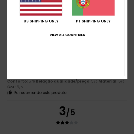
5.0
US SHIPPING ONLY
PT SHIPPING ONLY
5
/5
VIEW ALL COUNTRIES
Daniela
14. Fevereiro 2026
Compra verificada
Presente de aniversário
Mostrar original - Inglês
Conforto
: 5
Relação qualidade/preço
: 5
Material
: 5
/5
/5
/5
Cor
: 5
/5
Eu recomendo este produto
3
/5