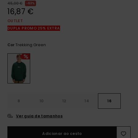
mais
45,00 €
63%
frequentes e o
16,87 €
nosso
formulário de
OUTLET
contacto.
DUPLA PROMO 25% EXTRA
Consultar
as FAQ
Trekking Green
Cor
8
10
12
14
16
Ver guia de tamanhos
Adicionar ao cesto