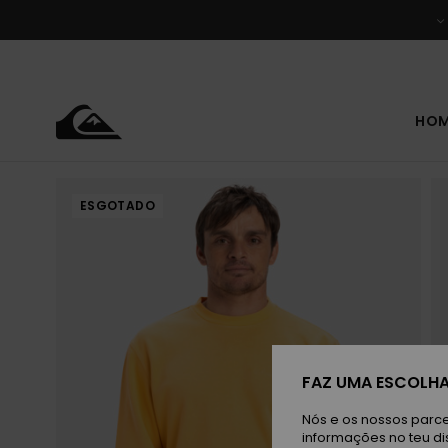
Avançar
para
a
informação
do
produto
HO
ESGOTADO
FAZ UMA ESCOLHA
Nós e os nossos parce
informações no teu di