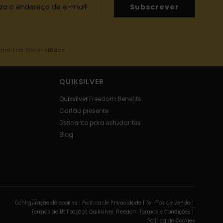
Subscrever
-mail de boas-vindas
QUIKSILVER
Quiksilver Freedom Benefits
Cartão presente
Desconto para estudantes
Blog
Configuração de cookies |
Política de Privacidade |
Termos de venda |
Termos de Utilizaçâo |
Quiksilver Freedom Termos e Condições |
Política de Cookies