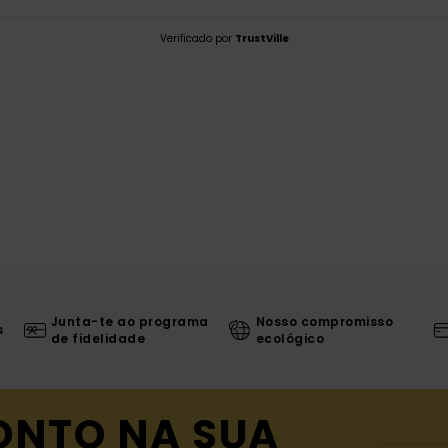
Verificado por
TrustVille
Junta-te ao programa
Nosso compromisso
s
de fidelidade
ecológico
ONTO NA SUA