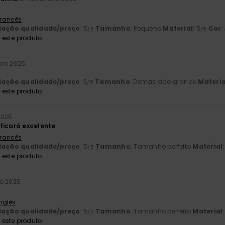
 Francês
lação qualidade/preço
: 5
Tamanho
: Pequeno
Material
: 5
Cor
:
/5
/5
este produto
bro 2025
lação qualidade/preço
: 3
Tamanho
: Demasiado grande
Materia
/5
este produto
2025
ficará excelente
 Francês
lação qualidade/preço
: 5
Tamanho
: Tamanho perfeito
Material
/5
este produto
ro 2025
Inglês
lação qualidade/preço
: 5
Tamanho
: Tamanho perfeito
Material
/5
este produto