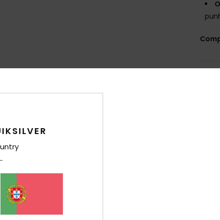
O
punh
Comp
Env
IKSILVER
untry