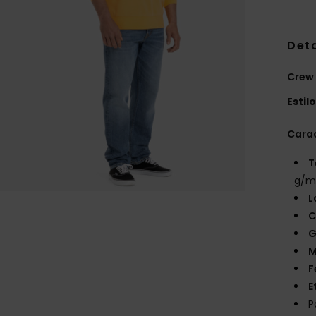
Det
Crew
Estil
Carac
T
g/m
L
C
G
M
F
E
P