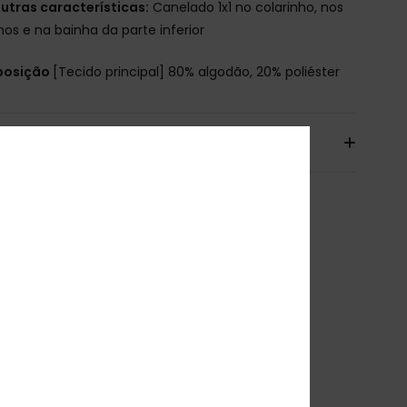
utras características:
Canelado 1x1 no colarinho, nos
os e na bainha da parte inferior
osição
[Tecido principal] 80% algodão, 20% poliéster
io& Devoluciones