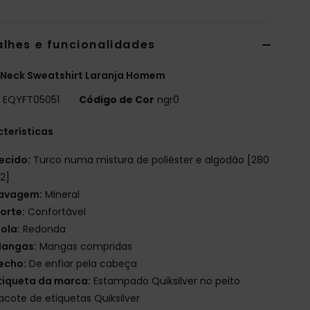
alhes e funcionalidades
 Neck Sweatshirt Laranja Homem
o
EQYFT05051
Código de Cor
ngr0
terísticas
ecido:
Turco numa mistura de poliéster e algodão [280
2]
avagem:
Mineral
orte:
Confortável
ola:
Redonda
angas:
Mangas compridas
echo:
De enfiar pela cabeça
tiqueta da marca:
Estampado Quiksilver no peito
acote de etiquetas Quiksilver