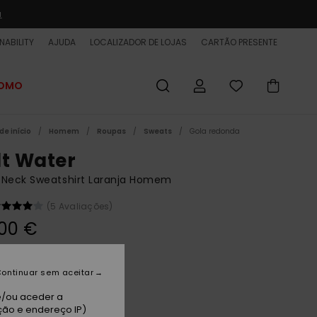
a
NABILITY
AJUDA
LOCALIZADOR DE LOJAS
CARTÃO PRESENTE
ROMO
de início
Homem
Roupas
Sweats
Gola redonda
lt Water
 Neck Sweatshirt Laranja Homem
(5 Avaliações)
00 €
 PROMO 25% EXTRA
ontinuar sem aceitar
hamois
e/ou aceder a
ção e endereço IP)