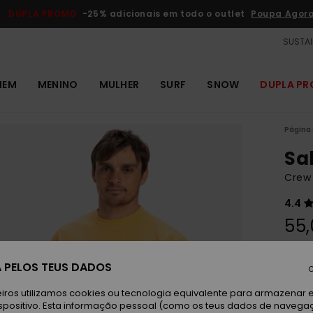
DUPLA PROMO
-25% adicionais em todo o outlet
Poupa Agor
SUSTAI
MEM
MENINO
MULHER
SURF
SNOW
DUPLA P
Página 
Sa
Crew
4.4
55,
DUPLA
 PELOS TEUS DADOS
C
C
Cor
iros utilizamos cookies ou tecnologia equivalente para armazenar 
spositivo. Esta informação pessoal (como os teus dados de navega