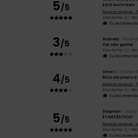
5
/5
Está muito bem
Mostrar original -
Conforto
: 5
Re
/5
Eu recomendo 
3
Andreia
2. Novem
/5
Cor não gostei
Conforto
: 5
Re
/5
Eu recomendo 
Omar
13. Outubro 
4
/5
Mais um pouco e 
Mostrar original -
Conforto
: 5
Re
/5
Eu recomendo 
Stephen
6. Outub
5
/5
É FANTÁSTICO!
Mostrar original - 
Conforto
: 5
Re
/5
Eu recomendo 