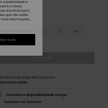
r a publicidade e
sobre o nosso
tuas escolhas para
kies que não estão
a mais informações,
S
S
M
L
XL
XXL
itar tudo
r guia de tamanhos
Sem stock
elizmente, este artigo está esgotado.
prar outras opções
Consulte a disponibilidade na loja
Selecione um tamanho