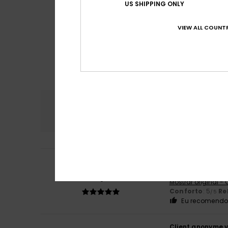
US SHIPPING ONLY
VIEW ALL COUNTR
Conforto
Rela
5.0
Jose Antonio
19. 
5
/5
Tamanho grande U
Mostrar original -
Conforto
: 5
Re
/5
Eu recomendo 
Client anonyme v