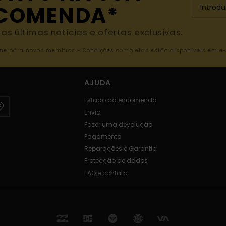
NCOMENDA*
s últimas notícias e ofertas exclusivas.
nline para novos membros - Condições completas estão disponíveis em e
AJUDA
Estado da encomenda
Envio
Fazer uma devolução
Pagamento
Reparações e Garantia
Protecção de dados
FAQ e contato