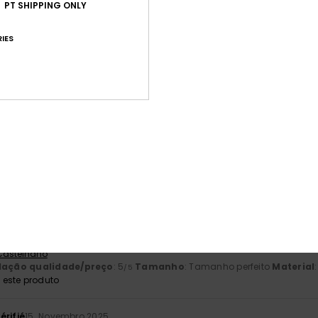
PT SHIPPING ONLY
Pontuação média
4.4
IES
/5
baseado em
5 avaliações verificadas
desde Outubro 2025
100% dos nossos clientes recomendam este produto
ção qualidade/preço
Tamanho
Mat
4.6
4
Muito pequeno
Demasiado grande
Novembro 2025
m XS perfeito, 172 cm, 63 kg
 Castelhano
lação qualidade/preço
: 5
Tamanho
: Tamanho perfeito
Material
/5
este produto
érifié
15. Novembro 2025